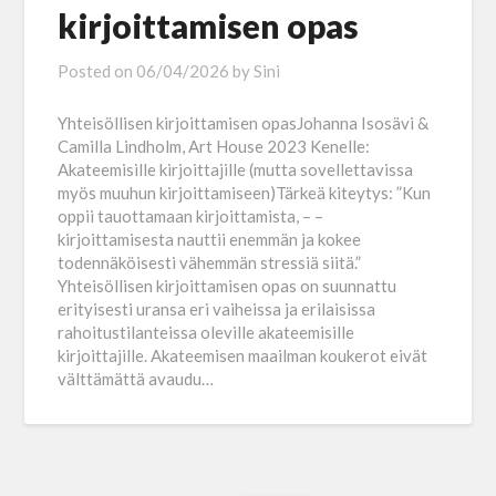
kirjoittamisen opas
Posted on
06/04/2026
by
Sini
Yhteisöllisen kirjoittamisen opasJohanna Isosävi &
Camilla Lindholm, Art House 2023 Kenelle:
Akateemisille kirjoittajille (mutta sovellettavissa
myös muuhun kirjoittamiseen)Tärkeä kiteytys: ”Kun
oppii tauottamaan kirjoittamista, – –
kirjoittamisesta nauttii enemmän ja kokee
todennäköisesti vähemmän stressiä siitä.”
Yhteisöllisen kirjoittamisen opas on suunnattu
erityisesti uransa eri vaiheissa ja erilaisissa
rahoitustilanteissa oleville akateemisille
kirjoittajille. Akateemisen maailman koukerot eivät
välttämättä avaudu…