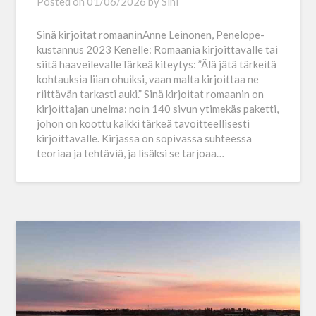
Posted on
01/06/2026
by
Sini
Sinä kirjoitat romaaninAnne Leinonen, Penelope-
kustannus 2023 Kenelle: Romaania kirjoittavalle tai
siitä haaveilevalleTärkeä kiteytys: ”Älä jätä tärkeitä
kohtauksia liian ohuiksi, vaan malta kirjoittaa ne
riittävän tarkasti auki.” Sinä kirjoitat romaanin on
kirjoittajan unelma: noin 140 sivun ytimekäs paketti,
johon on koottu kaikki tärkeä tavoitteellisesti
kirjoittavalle. Kirjassa on sopivassa suhteessa
teoriaa ja tehtäviä, ja lisäksi se tarjoaa…