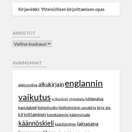
Kirjavinkki: Yhteisöllisen kirjoittamisen opas
ARKISTOT
AVAINSANAT
englannin
alkukirjain
ajatusviiva
vaikutus
juhlapäivä
erikoiskieli
etymologia
kapulakieli
kielenhuolto
kielitoimiston sanakirja
kirja-ala
kirjoittaminen
käännösala
konekäännös
käännöskieli
lainasana
kääntäminen