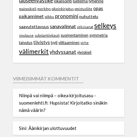
lauseenvastike
lyhenne
lokalisointi
luetelma
opas
mainoskieli
merkitys
oikeinkirjoitus
omistusliite
pronomini
paikannimet
puhuttelu
pilkku
selkeys
sanavalinnat
saavutettavuus
seksisanat
suomentaminen
symmetria
sivulause
substantiivitauti
tiivistys
taivutus
tyyli
viittaaminen
virhe
välimerkit
yhdyssanat
yleiskieli
VIIMEISIMMÄT KOMMENTIT
Niinpä vai niimpä – oikea kirjoitusasu -
suomenlehti.fi
:
Hupsista! Kirjoitatko sinäkin
nämä väärin?
Sini
:
Äänikirjan ulottuvuudet