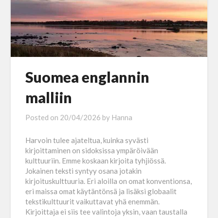
Suomea englannin
malliin
Posted on
20/04/2026
by
Hanna
Harvoin tulee ajateltua, kuinka syvästi
kirjoittaminen on sidoksissa ympäröivään
kulttuuriin. Emme koskaan kirjoita tyhjiössä.
Jokainen teksti syntyy osana jotakin
kirjoituskulttuuria. Eri aloilla on omat konventionsa,
eri maissa omat käytäntönsä ja lisäksi globaalit
tekstikulttuurit vaikuttavat yhä enemmän.
Kirjoittaja ei siis tee valintoja yksin, vaan taustalla