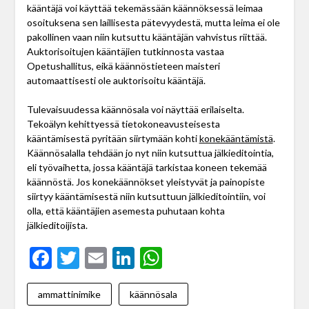
kääntäjä voi käyttää tekemässään käännöksessä leimaa
osoituksena sen laillisesta pätevyydestä, mutta leima ei ole
pakollinen vaan niin kutsuttu kääntäjän vahvistus riittää.
Auktorisoitujen kääntäjien tutkinnosta vastaa
Opetushallitus, eikä käännöstieteen maisteri
automaattisesti ole auktorisoitu kääntäjä.
Tulevaisuudessa käännösala voi näyttää erilaiselta.
Tekoälyn kehittyessä tietokoneavusteisesta
kääntämisestä pyritään siirtymään kohti
konekääntämistä
.
Käännösalalla tehdään jo nyt niin kutsuttua jälkieditointia,
eli työvaihetta, jossa kääntäjä tarkistaa koneen tekemää
käännöstä. Jos konekäännökset yleistyvät ja painopiste
siirtyy kääntämisestä niin kutsuttuun jälkieditointiin, voi
olla, että kääntäjien asemesta puhutaan kohta
jälkieditoijista.
Facebook
Twitter
Email
LinkedIn
WhatsApp
ammattinimike
käännösala