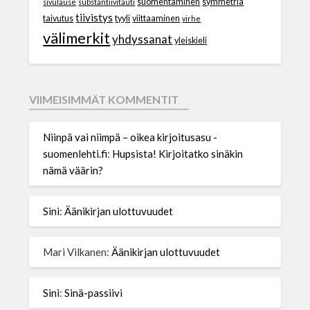
suomentaminen
symmetria
sivulause
substantiivitauti
tiivistys
taivutus
tyyli
viittaaminen
virhe
välimerkit
yhdyssanat
yleiskieli
VIIMEISIMMÄT KOMMENTIT
Niinpä vai niimpä – oikea kirjoitusasu -
suomenlehti.fi
:
Hupsista! Kirjoitatko sinäkin
nämä väärin?
Sini
:
Äänikirjan ulottuvuudet
Mari Vilkanen
:
Äänikirjan ulottuvuudet
Sini
:
Sinä-passiivi