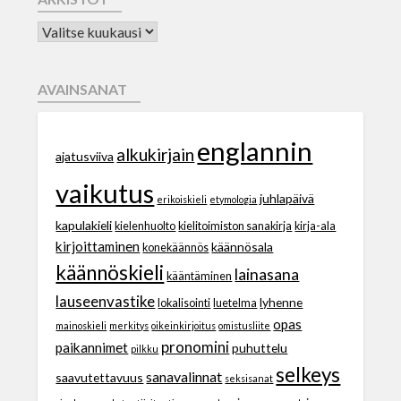
AVAINSANAT
englannin
alkukirjain
ajatusviiva
vaikutus
juhlapäivä
erikoiskieli
etymologia
kapulakieli
kielenhuolto
kielitoimiston sanakirja
kirja-ala
kirjoittaminen
käännösala
konekäännös
käännöskieli
lainasana
kääntäminen
lauseenvastike
lyhenne
lokalisointi
luetelma
opas
mainoskieli
merkitys
oikeinkirjoitus
omistusliite
pronomini
paikannimet
puhuttelu
pilkku
selkeys
sanavalinnat
saavutettavuus
seksisanat