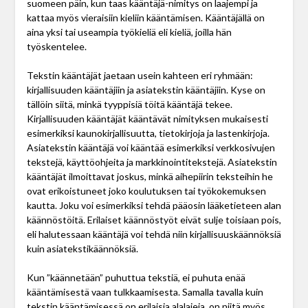
suomeen päin, kun taas kääntäjä-nimitys on laajempi ja
kattaa myös vieraisiin kieliin kääntämisen. Kääntäjällä on
aina yksi tai useampia työkieliä eli kieliä, joilla hän
työskentelee.
Tekstin kääntäjät jaetaan usein kahteen eri ryhmään:
kirjallisuuden kääntäjiin ja asiatekstin kääntäjiin. Kyse on
tällöin siitä, minkä tyyppisiä töitä kääntäjä tekee.
Kirjallisuuden kääntäjät kääntävät nimityksen mukaisesti
esimerkiksi kaunokirjallisuutta, tietokirjoja ja lastenkirjoja.
Asiatekstin kääntäjä voi kääntää esimerkiksi verkkosivujen
tekstejä, käyttöohjeita ja markkinointitekstejä. Asiatekstin
kääntäjät ilmoittavat joskus, minkä aihepiirin teksteihin he
ovat erikoistuneet joko koulutuksen tai työkokemuksen
kautta. Joku voi esimerkiksi tehdä pääosin lääketieteen alan
käännöstöitä. Erilaiset käännöstyöt eivät sulje toisiaan pois,
eli halutessaan kääntäjä voi tehdä niin kirjallisuuskäännöksiä
kuin asiatekstikäännöksiä.
Kun ”käännetään” puhuttua tekstiä, ei puhuta enää
kääntämisestä vaan tulkkaamisesta. Samalla tavalla kuin
tekstin kääntämisessä on erilaisia alalajeja, on niitä myös