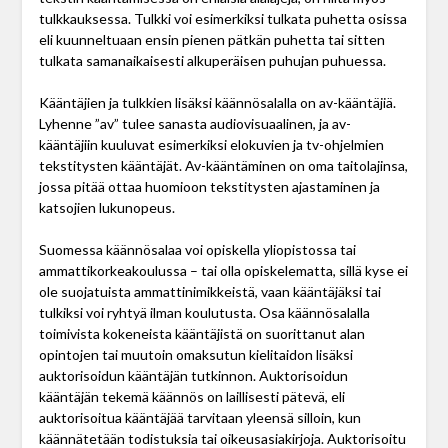
tulkkauksessa. Tulkki voi esimerkiksi tulkata puhetta osissa
eli kuunneltuaan ensin pienen pätkän puhetta tai sitten
tulkata samanaikaisesti alkuperäisen puhujan puhuessa.
Kääntäjien ja tulkkien lisäksi käännösalalla on av-kääntäjiä.
Lyhenne ”av” tulee sanasta audiovisuaalinen, ja av-
kääntäjiin kuuluvat esimerkiksi elokuvien ja tv-ohjelmien
tekstitysten kääntäjät. Av-kääntäminen on oma taitolajinsa,
jossa pitää ottaa huomioon tekstitysten ajastaminen ja
katsojien lukunopeus.
Suomessa käännösalaa voi opiskella yliopistossa tai
ammattikorkeakoulussa – tai olla opiskelematta, sillä kyse ei
ole suojatuista ammattinimikkeistä, vaan kääntäjäksi tai
tulkiksi voi ryhtyä ilman koulutusta. Osa käännösalalla
toimivista kokeneista kääntäjistä on suorittanut alan
opintojen tai muutoin omaksutun kielitaidon lisäksi
auktorisoidun kääntäjän tutkinnon. Auktorisoidun
kääntäjän tekemä käännös on laillisesti pätevä, eli
auktorisoitua kääntäjää tarvitaan yleensä silloin, kun
käännätetään todistuksia tai oikeusasiakirjoja. Auktorisoitu