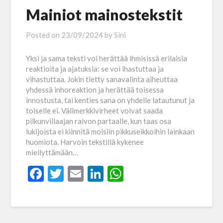
Mainiot mainostekstit
Posted on
23/09/2024
by
Sini
Yksi ja sama teksti voi herättää ihmisissä erilaisia
reaktioita ja ajatuksia: se voi ihastuttaa ja
vihastuttaa. Jokin tietty sanavalinta aiheuttaa
yhdessä inhoreaktion ja herättää toisessa
innostusta, tai kenties sana on yhdelle latautunut ja
toiselle ei. Välimerkkivirheet voivat saada
pilkunviilaajan raivon partaalle, kun taas osa
lukijoista ei kiinnitä moisiin pikkuseikkoihin lainkaan
huomiota. Harvoin tekstillä kykenee
miellyttämään…
Facebook
Twitter
Email
LinkedIn
WhatsApp