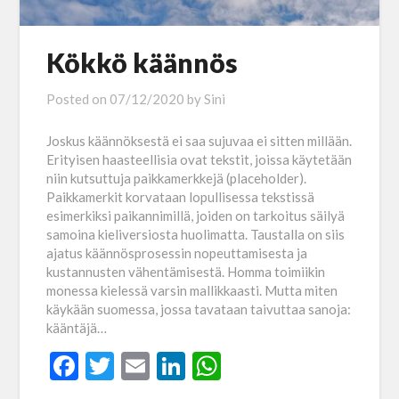
Kökkö käännös
Posted on
07/12/2020
by
Sini
Joskus käännöksestä ei saa sujuvaa ei sitten millään.
Erityisen haasteellisia ovat tekstit, joissa käytetään
niin kutsuttuja paikkamerkkejä (placeholder).
Paikkamerkit korvataan lopullisessa tekstissä
esimerkiksi paikannimillä, joiden on tarkoitus säilyä
samoina kieliversiosta huolimatta. Taustalla on siis
ajatus käännösprosessin nopeuttamisesta ja
kustannusten vähentämisestä. Homma toimiikin
monessa kielessä varsin mallikkaasti. Mutta miten
käykään suomessa, jossa tavataan taivuttaa sanoja:
kääntäjä…
Facebook
Twitter
Email
LinkedIn
WhatsApp