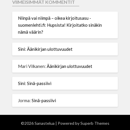
VIIMEISIMMÄT KOMMENTIT
Niinpä vai niimpä – oikea kirjoitusasu -
suomenlehti.fi
:
Hupsista! Kirjoitatko sinäkin
nämä väärin?
Sini
:
Äänikirjan ulottuvuudet
Mari Vilkanen
:
Äänikirjan ulottuvuudet
Sini
:
Sinä-passiivi
Jorma
:
Sinä-passiivi
©2026 Sanastelua
| Powered by
Superb Themes