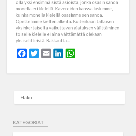
olla yksi ensimmäisistä asioista, jonka osasin sanoa
monella eri kielellä. Kavereiden kanssa laskimme,
kuinka monella kielellä osasimme sen sanoa.
Opettelimme kielten alkeita. Kuitenkaan tällaisen
yksinkertaiselta vaikuttavan ajatuksen välittäminen
toiselle kielelle ei aina välttämättä olekaan
yksiselitteistä. Rakkautta…
Facebook
Twitter
Email
LinkedIn
WhatsApp
KATEGORIAT