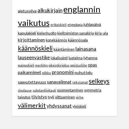
englannin
alkukirjain
ajatusviiva
vaikutus
juhlapäivä
erikoiskieli
etymologia
kapulakieli
kielenhuolto
kielitoimiston sanakirja
kirja-ala
kirjoittaminen
käännösala
konekäännös
käännöskieli
lainasana
kääntäminen
lauseenvastike
lyhenne
lokalisointi
luetelma
opas
mainoskieli
merkitys
oikeinkirjoitus
omistusliite
pronomini
paikannimet
puhuttelu
pilkku
selkeys
sanavalinnat
saavutettavuus
seksisanat
suomentaminen
symmetria
sivulause
substantiivitauti
tiivistys
taivutus
tyyli
viittaaminen
virhe
välimerkit
yhdyssanat
yleiskieli