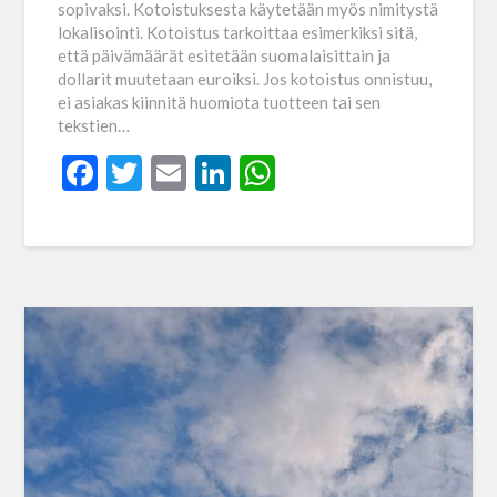
sopivaksi. Kotoistuksesta käytetään myös nimitystä
lokalisointi. Kotoistus tarkoittaa esimerkiksi sitä,
että päivämäärät esitetään suomalaisittain ja
dollarit muutetaan euroiksi. Jos kotoistus onnistuu,
ei asiakas kiinnitä huomiota tuotteen tai sen
tekstien…
Facebook
Twitter
Email
LinkedIn
WhatsApp