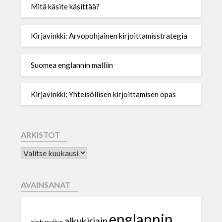
Mitä käsite käsittää?
Kirjavinkki: Arvopohjainen kirjoittamisstrategia
Suomea englannin malliin
Kirjavinkki: Yhteisöllisen kirjoittamisen opas
ARKISTOT
AVAINSANAT
englannin
alkukirjain
ajatusviiva