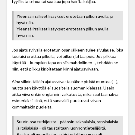
tyylillistä tehoa tai saattaa jopa häiritä lukijaa.
Yleensä irralliset lisäykset erotetaan pilkun avulla, ja
hyvä niin.
Yleensä irralliset lisäykset erotetaan pilkun avulla –
hyvä niin.
Jos ajatusviivalla erotetun osan jälkeen tulee sivulause, joka
kuuluisi erottaa pilkulla, voi pilkun jättää pois. Jos pilkkua
käyttää – kumpikin tapa on siis mahdollinen –, tehdään se
niin, että pilkku kirjoitetaan kiinni ajatusviivaan.
Aina silloin tällöin ajatusviivasta näkee pitkää muotoa (—),
mutta sen käyttöä ei suositella suomen kielessä. Usein
pitkä viiva onkin englannin vaikutusta, mikä saattaa näkyä
esimerkiksi siinä, että sanavälit puuttuvat viivan
kummaltakin puolelta.
Suurin osa tutkijoista—pääosin saksalaisia, ranskalaisia
ja italialaisia—oli taustaltaan luonnontieteilijöitä.
Päätös oli monella tapaa historiallinen — se oli