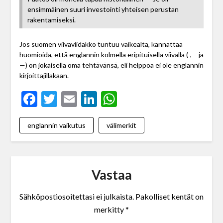
ensimmäinen suuri investointi yhteisen perustan
rakentamiseksi.
Jos suomen viivaviidakko tuntuu vaikealta, kannattaa
huomioida, että englannin kolmella eripituisella viivalla (-, – ja
—) on jokaisella oma tehtävänsä, eli helppoa ei ole englannin
kirjoittajillakaan.
Facebook
Twitter
Email
LinkedIn
WhatsApp
englannin vaikutus
välimerkit
Vastaa
Sähköpostiosoitettasi ei julkaista.
Pakolliset kentät on
merkitty
*