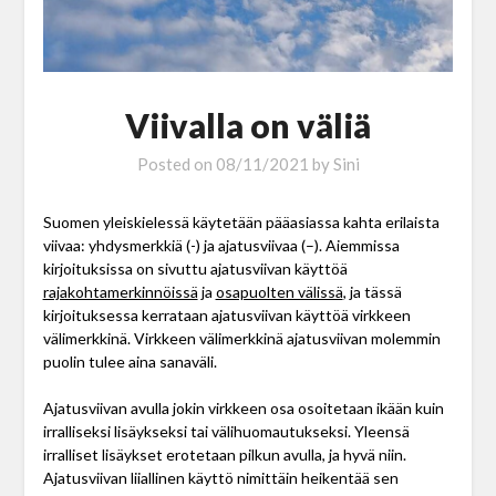
Viivalla on väliä
Posted on
08/11/2021
by
Sini
Suomen yleiskielessä käytetään pääasiassa kahta erilaista
viivaa: yhdysmerkkiä (-) ja ajatusviivaa (–). Aiemmissa
kirjoituksissa on sivuttu ajatusviivan käyttöä
rajakohtamerkinnöissä
ja
osapuolten välissä
, ja tässä
kirjoituksessa kerrataan ajatusviivan käyttöä virkkeen
välimerkkinä. Virkkeen välimerkkinä ajatusviivan molemmin
puolin tulee aina sanaväli.
Ajatusviivan avulla jokin virkkeen osa osoitetaan ikään kuin
irralliseksi lisäykseksi tai välihuomautukseksi. Yleensä
irralliset lisäykset erotetaan pilkun avulla, ja hyvä niin.
Ajatusviivan liiallinen käyttö nimittäin heikentää sen