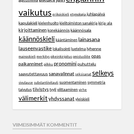
vaikutus
juhlapäivä
erikoiskieli
etymologia
kapulakieli
kielenhuolto
kielitoimiston sanakirja
kirja-ala
kirjoittaminen
käännösala
konekäännös
käännöskieli
lainasana
kääntäminen
lauseenvastike
lyhenne
lokalisointi
luetelma
opas
mainoskieli
merkitys
oikeinkirjoitus
omistusliite
pronomini
paikannimet
puhuttelu
pilkku
selkeys
sanavalinnat
saavutettavuus
seksisanat
suomentaminen
symmetria
sivulause
substantiivitauti
tiivistys
taivutus
tyyli
viittaaminen
virhe
välimerkit
yhdyssanat
yleiskieli
VIIMEISIMMÄT KOMMENTIT