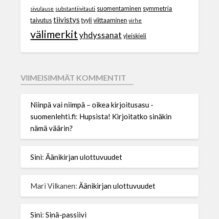
suomentaminen
symmetria
sivulause
substantiivitauti
tiivistys
taivutus
tyyli
viittaaminen
virhe
välimerkit
yhdyssanat
yleiskieli
VIIMEISIMMÄT KOMMENTIT
Niinpä vai niimpä – oikea kirjoitusasu -
suomenlehti.fi
:
Hupsista! Kirjoitatko sinäkin
nämä väärin?
Sini
:
Äänikirjan ulottuvuudet
Mari Vilkanen
:
Äänikirjan ulottuvuudet
Sini
:
Sinä-passiivi