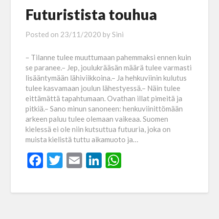
Futuristista touhua
Posted on
23/11/2020
by
Sini
– Tilanne tulee muuttumaan pahemmaksi ennen kuin
se paranee.– Jep, joulukrääsän määrä tulee varmasti
lisääntymään lähiviikkoina.– Ja hehkuviinin kulutus
tulee kasvamaan joulun lähestyessä.– Näin tulee
eittämättä tapahtumaan. Ovathan illat pimeitä ja
pitkiä.– Sano minun sanoneen: henkuviinittömään
arkeen paluu tulee olemaan vaikeaa. Suomen
kielessä ei ole niin kutsuttua futuuria, joka on
muista kielistä tuttu aikamuoto ja…
Facebook
Twitter
Email
LinkedIn
WhatsApp