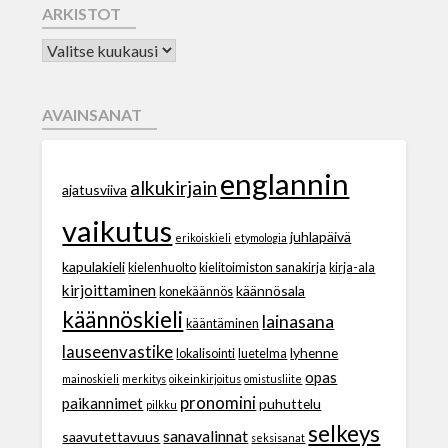
ARKISTOT
AVAINSANAT
englannin
alkukirjain
ajatusviiva
vaikutus
juhlapäivä
erikoiskieli
etymologia
kapulakieli
kielenhuolto
kielitoimiston sanakirja
kirja-ala
kirjoittaminen
käännösala
konekäännös
käännöskieli
lainasana
kääntäminen
lauseenvastike
lyhenne
lokalisointi
luetelma
opas
mainoskieli
merkitys
oikeinkirjoitus
omistusliite
pronomini
paikannimet
puhuttelu
pilkku
selkeys
sanavalinnat
saavutettavuus
seksisanat