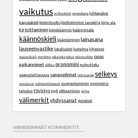
vaikutus
juhlapäivä
erikoiskieli
etymologia
kapulakieli
kielenhuolto
kielitoimiston sanakirja
kirja-ala
kirjoittaminen
käännösala
konekäännös
käännöskieli
lainasana
kääntäminen
lauseenvastike
lyhenne
lokalisointi
luetelma
opas
mainoskieli
merkitys
oikeinkirjoitus
omistusliite
pronomini
paikannimet
puhuttelu
pilkku
selkeys
sanavalinnat
saavutettavuus
seksisanat
suomentaminen
symmetria
sivulause
substantiivitauti
tiivistys
taivutus
tyyli
viittaaminen
virhe
välimerkit
yhdyssanat
yleiskieli
VIIMEISIMMÄT KOMMENTIT