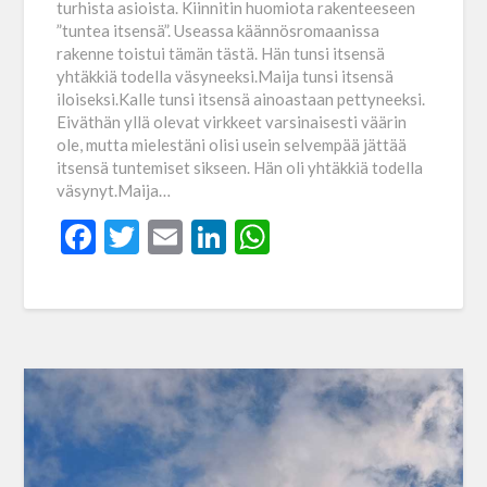
turhista asioista. Kiinnitin huomiota rakenteeseen
”tuntea itsensä”. Useassa käännösromaanissa
rakenne toistui tämän tästä. Hän tunsi itsensä
yhtäkkiä todella väsyneeksi.Maija tunsi itsensä
iloiseksi.Kalle tunsi itsensä ainoastaan pettyneeksi.
Eiväthän yllä olevat virkkeet varsinaisesti väärin
ole, mutta mielestäni olisi usein selvempää jättää
itsensä tuntemiset sikseen. Hän oli yhtäkkiä todella
väsynyt.Maija…
Facebook
Twitter
Email
LinkedIn
WhatsApp