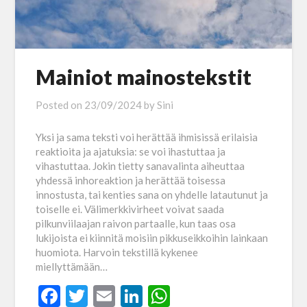
Mainiot mainostekstit
Posted on
23/09/2024
by
Sini
Yksi ja sama teksti voi herättää ihmisissä erilaisia
reaktioita ja ajatuksia: se voi ihastuttaa ja
vihastuttaa. Jokin tietty sanavalinta aiheuttaa
yhdessä inhoreaktion ja herättää toisessa
innostusta, tai kenties sana on yhdelle latautunut ja
toiselle ei. Välimerkkivirheet voivat saada
pilkunviilaajan raivon partaalle, kun taas osa
lukijoista ei kiinnitä moisiin pikkuseikkoihin lainkaan
huomiota. Harvoin tekstillä kykenee
miellyttämään…
Facebook
Twitter
Email
LinkedIn
WhatsApp