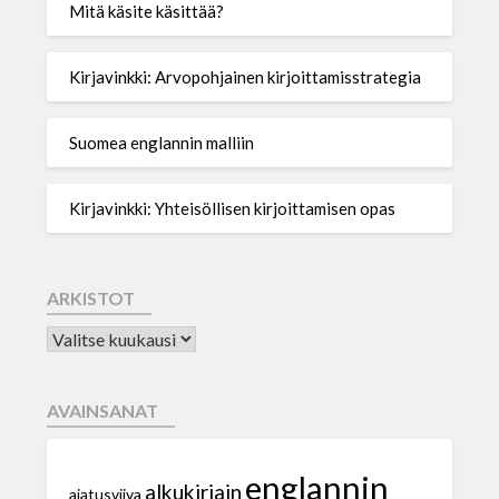
Mitä käsite käsittää?
Kirjavinkki: Arvopohjainen kirjoittamisstrategia
Suomea englannin malliin
Kirjavinkki: Yhteisöllisen kirjoittamisen opas
ARKISTOT
AVAINSANAT
englannin
alkukirjain
ajatusviiva