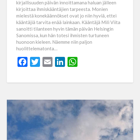
kirjallisuuden päivän innoittamana haluan jälleen
kirjoittaa ihmiskääntäjien tarpeesta. Monien
mielestä konekäännökset ovat jo niin hyviä, ettei
kääntäjiä tarvita enää lainkaan. Kääntäjä Mili Viita
sanoitti tilanteen hyvin tämän päivän Helsingin
Sanomissa, kun hän totesi ihmisten turtuneen
huonoon kieleen. Näemme niin paljon
huolittelematonta…
Facebook
Twitter
Email
LinkedIn
WhatsApp