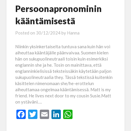
Persoonapronominin
kääntämisestä
Posted on
30/12/2024
by
Hanna
Niinkin yksinkertaiselta tuntuva sana kuin hän voi
aiheuttaa kääntäjälle päänvaivaa. Suomen kielen
hän on sukupuolineutraali toisin kuin esimerkiksi
englannin she ja he. Tosin on mainittava, että
englanninkielisissä teksteissäkin käytetään paljon
sukupuolineutraalia they. Tässä tekstissä kuitenkin
käsittelen nimenomaan she/he-erottelun
aiheuttamaa ongelmaa kääntämisessä. Matt is my
friend. He lives next door to my cousin Susie.Matt
on ystäväni….
Facebook
Twitter
Email
LinkedIn
WhatsApp