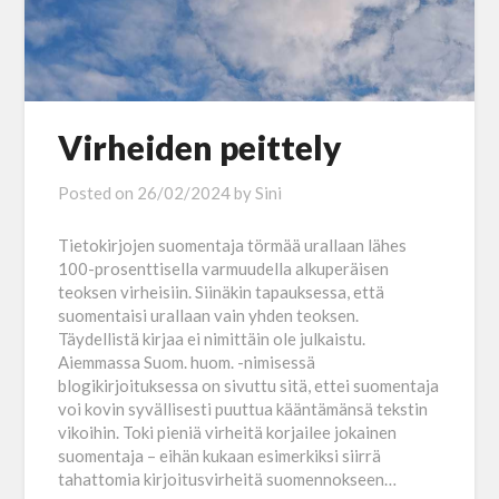
Virheiden peittely
Posted on
26/02/2024
by
Sini
Tietokirjojen suomentaja törmää urallaan lähes
100-prosenttisella varmuudella alkuperäisen
teoksen virheisiin. Siinäkin tapauksessa, että
suomentaisi urallaan vain yhden teoksen.
Täydellistä kirjaa ei nimittäin ole julkaistu.
Aiemmassa Suom. huom. -nimisessä
blogikirjoituksessa on sivuttu sitä, ettei suomentaja
voi kovin syvällisesti puuttua kääntämänsä tekstin
vikoihin. Toki pieniä virheitä korjailee jokainen
suomentaja – eihän kukaan esimerkiksi siirrä
tahattomia kirjoitusvirheitä suomennokseen…