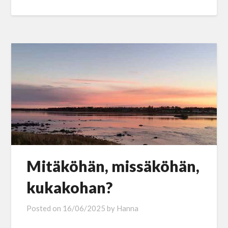
Mitäköhän, missäköhän,
kukakohan?
Posted on
16/06/2025
by
Hanna