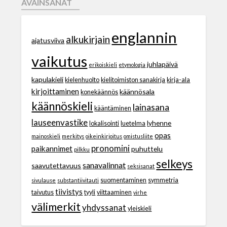
AVAINSANAT
englannin
alkukirjain
ajatusviiva
vaikutus
juhlapäivä
erikoiskieli
etymologia
kapulakieli
kielenhuolto
kielitoimiston sanakirja
kirja-ala
kirjoittaminen
käännösala
konekäännös
käännöskieli
lainasana
kääntäminen
lauseenvastike
lyhenne
lokalisointi
luetelma
opas
mainoskieli
merkitys
oikeinkirjoitus
omistusliite
pronomini
paikannimet
puhuttelu
pilkku
selkeys
sanavalinnat
saavutettavuus
seksisanat
suomentaminen
symmetria
sivulause
substantiivitauti
tiivistys
taivutus
tyyli
viittaaminen
virhe
välimerkit
yhdyssanat
yleiskieli