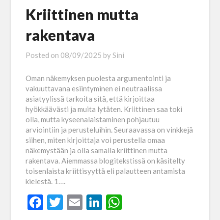
Kriittinen mutta
rakentava
Posted on
08/09/2025
by
Sini
Oman näkemyksen puolesta argumentointi ja
vakuuttavana esiintyminen ei neutraalissa
asiatyylissä tarkoita sitä, että kirjoittaa
hyökkäävästi ja muita lytäten. Kriittinen saa toki
olla, mutta kyseenalaistaminen pohjautuu
arviointiin ja perusteluihin. Seuraavassa on vinkkejä
siihen, miten kirjoittaja voi perustella omaa
näkemystään ja olla samalla kriittinen mutta
rakentava. Aiemmassa blogitekstissä on käsitelty
toisenlaista kriittisyyttä eli palautteen antamista
kielestä. 1….
Facebook
Twitter
Email
LinkedIn
WhatsApp