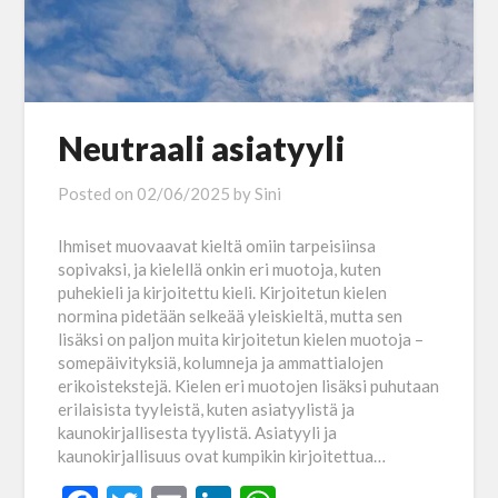
Neutraali asiatyyli
Posted on
02/06/2025
by
Sini
Ihmiset muovaavat kieltä omiin tarpeisiinsa
sopivaksi, ja kielellä onkin eri muotoja, kuten
puhekieli ja kirjoitettu kieli. Kirjoitetun kielen
normina pidetään selkeää yleiskieltä, mutta sen
lisäksi on paljon muita kirjoitetun kielen muotoja –
somepäivityksiä, kolumneja ja ammattialojen
erikoistekstejä. Kielen eri muotojen lisäksi puhutaan
erilaisista tyyleistä, kuten asiatyylistä ja
kaunokirjallisesta tyylistä. Asiatyyli ja
kaunokirjallisuus ovat kumpikin kirjoitettua…