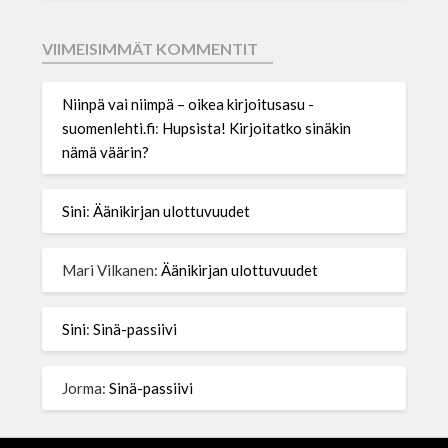
VIIMEISIMMÄT KOMMENTIT
Niinpä vai niimpä – oikea kirjoitusasu -
suomenlehti.fi
:
Hupsista! Kirjoitatko sinäkin
nämä väärin?
Sini
:
Äänikirjan ulottuvuudet
Mari Vilkanen
:
Äänikirjan ulottuvuudet
Sini
:
Sinä-passiivi
Jorma
:
Sinä-passiivi