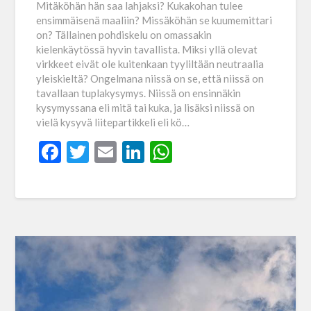
Mitäköhän hän saa lahjaksi? Kukakohan tulee
ensimmäisenä maaliin? Missäköhän se kuumemittari
on? Tällainen pohdiskelu on omassakin
kielenkäytössä hyvin tavallista. Miksi yllä olevat
virkkeet eivät ole kuitenkaan tyyliltään neutraalia
yleiskieltä? Ongelmana niissä on se, että niissä on
tavallaan tuplakysymys. Niissä on ensinnäkin
kysymyssana eli mitä tai kuka, ja lisäksi niissä on
vielä kysyvä liitepartikkeli eli kö…
Facebook
Twitter
Email
LinkedIn
WhatsApp