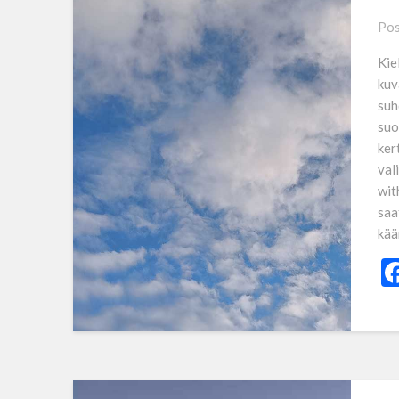
Pos
Kie
kuv
suh
suo
kert
val
wit
saa
kää