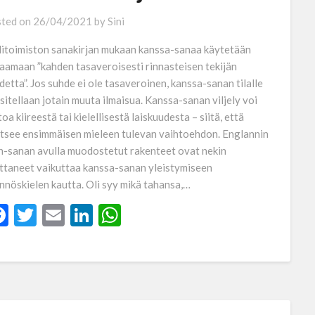
ted on
26/04/2021
by
Sini
litoimiston sanakirjan mukaan kanssa-sanaa käytetään
aamaan ”kahden tasaveroisesti rinnasteisen tekijän
detta”. Jos suhde ei ole tasaveroinen, kanssa-sanan tilalle
sitellaan jotain muuta ilmaisua. Kanssa-sanan viljely voi
oa kiireestä tai kielellisestä laiskuudesta – siitä, että
itsee ensimmäisen mieleen tulevan vaihtoehdon. Englannin
h-sanan avulla muodostetut rakenteet ovat nekin
ttaneet vaikuttaa kanssa-sanan yleistymiseen
nnöskielen kautta. Oli syy mikä tahansa,…
Facebook
Twitter
Email
LinkedIn
WhatsApp