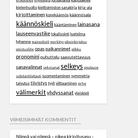
erikoiskieli
etymologia
kielenhuolto
kielitoimiston sanakirja
kirja-ala
kirjoittaminen
käännösala
konekäännös
käännöskieli
lainasana
kääntäminen
lauseenvastike
lokalisointi
luetelma
lyhenne
mainoskieli
merkitys
oikeinkirjoitus
opas
paikannimet
omistusliite
pilkku
pronomini
puhuttelu
saavutettavuus
selkeys
sanavalinnat
seksisanat
sivulause
suomentaminen
symmetria
substantiivitauti
tiivistys
taivutus
tyyli
viittaaminen
virhe
välimerkit
yhdyssanat
yleiskieli
VIIMEISIMMÄT KOMMENTIT
Niinpä vai niimpä – oikea kirjoitusasu -