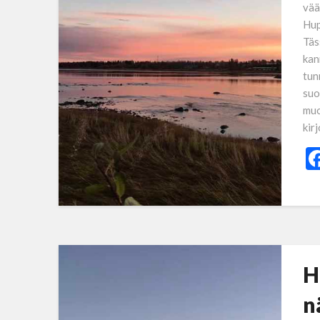
vää
Hup
Täs
kan
tun
suo
muo
kir
H
n