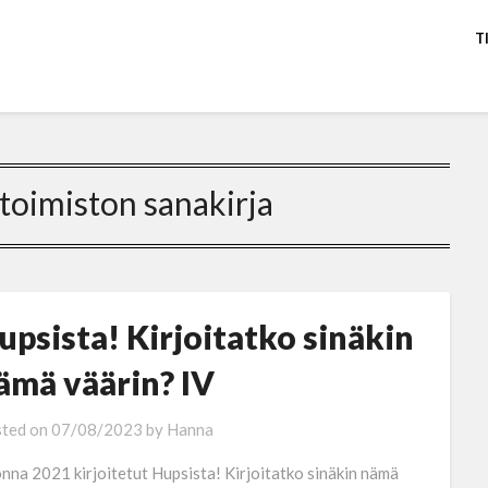
T
itoimiston sanakirja
upsista! Kirjoitatko sinäkin
ämä väärin? IV
ted on
07/08/2023
by
Hanna
nna 2021 kirjoitetut Hupsista! Kirjoitatko sinäkin nämä