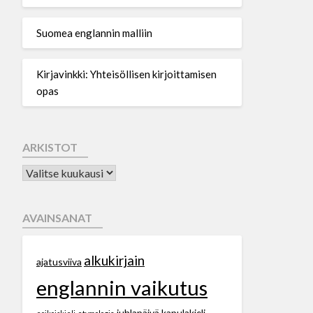
Suomea englannin malliin
Kirjavinkki: Yhteisöllisen kirjoittamisen
opas
ARKISTOT
AVAINSANAT
alkukirjain
ajatusviiva
englannin vaikutus
juhlapäivä
kapulakieli