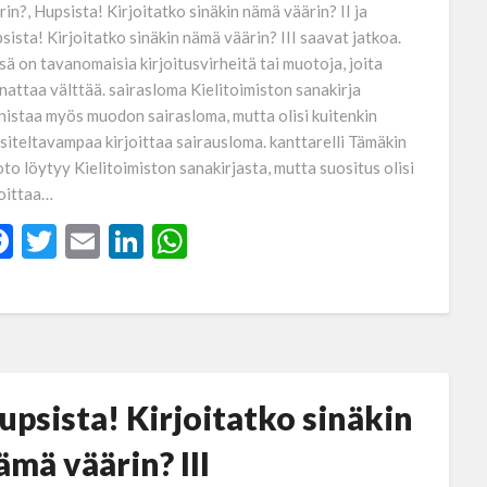
rin?, Hupsista! Kirjoitatko sinäkin nämä väärin? II ja
sista! Kirjoitatko sinäkin nämä väärin? III saavat jatkoa.
sä on tavanomaisia kirjoitusvirheitä tai muotoja, joita
nattaa välttää. sairasloma Kielitoimiston sanakirja
nistaa myös muodon sairasloma, mutta olisi kuitenkin
siteltavampaa kirjoittaa sairausloma. kanttarelli Tämäkin
to löytyy Kielitoimiston sanakirjasta, mutta suositus olisi
joittaa…
Facebook
Twitter
Email
LinkedIn
WhatsApp
upsista! Kirjoitatko sinäkin
ämä väärin? III