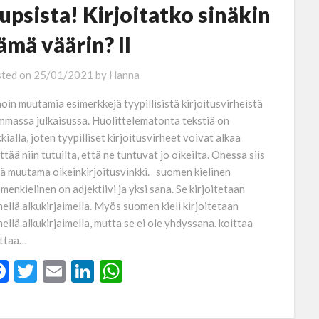
upsista! Kirjoitatko sinäkin
ämä väärin? II
ted on
25/01/2021
by
Hanna
oin muutamia esimerkkejä tyypillisistä kirjoitusvirheistä
mmassa julkaisussa. Huolittelematonta tekstiä on
kkialla, joten tyypilliset kirjoitusvirheet voivat alkaa
ttää niin tutuilta, että ne tuntuvat jo oikeilta. Ohessa siis
lä muutama oikeinkirjoitusvinkki. suomen kielinen
menkielinen on adjektiivi ja yksi sana. Se kirjoitetaan
nellä alkukirjaimella. Myös suomen kieli kirjoitetaan
nellä alkukirjaimella, mutta se ei ole yhdyssana. koittaa
ttaa…
Facebook
Twitter
Email
LinkedIn
WhatsApp