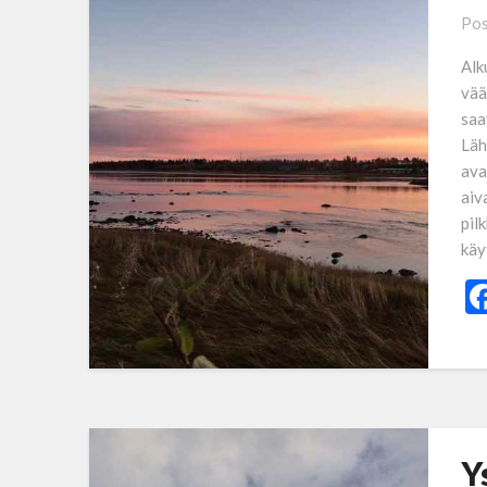
Pos
Alk
vää
saa
Läh
ava
aiv
pil
käy
Y