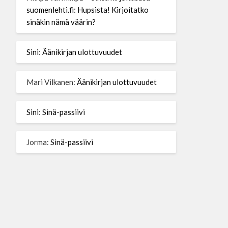
suomenlehti.fi
:
Hupsista! Kirjoitatko
sinäkin nämä väärin?
Sini
:
Äänikirjan ulottuvuudet
Mari Vilkanen
:
Äänikirjan ulottuvuudet
Sini
:
Sinä-passiivi
Jorma
:
Sinä-passiivi