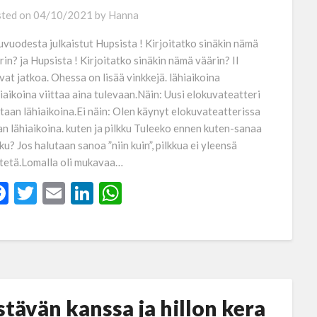
ted on
04/10/2021
by
Hanna
uvuodesta julkaistut Hupsista ! Kirjoitatko sinäkin nämä
rin? ja Hupsista ! Kirjoitatko sinäkin nämä väärin? II
vat jatkoa. Ohessa on lisää vinkkejä. lähiaikoina
iaikoina viittaa aina tulevaan.Näin: Uusi elokuvateatteri
taan lähiaikoina.Ei näin: Olen käynyt elokuvateatterissa
an lähiaikoina. kuten ja pilkku Tuleeko ennen kuten-sanaa
kku? Jos halutaan sanoa ”niin kuin”, pilkkua ei yleensä
tetä.Lomalla oli mukavaa…
Facebook
Twitter
Email
LinkedIn
WhatsApp
stävän kanssa ja hillon kera