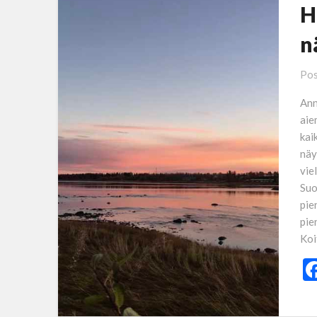
H
n
Pos
Ann
aie
kai
näy
vie
Suo
pie
pie
Koi