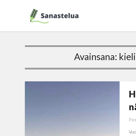
Avainsana:
kiel
H
n
Pos
Vuo