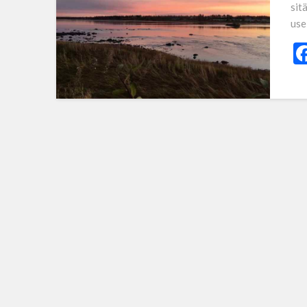
sit
use