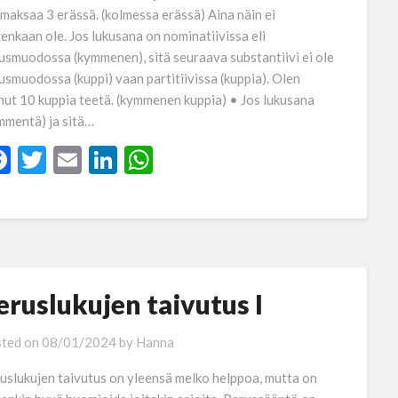
 maksaa 3 erässä. (kolmessa erässä) Aina näin ei
tenkaan ole. Jos lukusana on nominatiivissa eli
usmuodossa (kymmenen), sitä seuraava substantiivi ei ole
usmuodossa (kuppi) vaan partitiivissa (kuppia). Olen
nut 10 kuppia teetä. (kymmenen kuppia) • Jos lukusana
mmentä) ja sitä…
Facebook
Twitter
Email
LinkedIn
WhatsApp
eruslukujen taivutus I
ted on
08/01/2024
by
Hanna
uslukujen taivutus on yleensä melko helppoa, mutta on