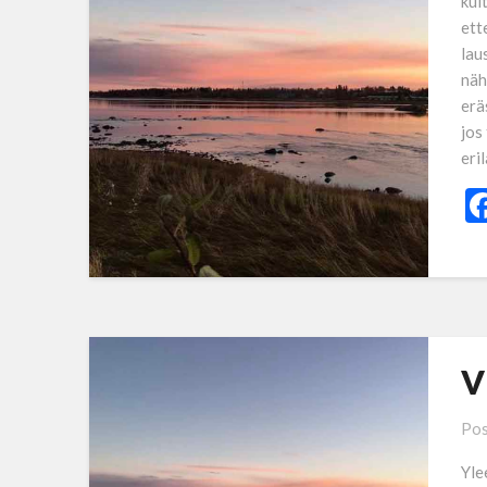
kui
ett
lau
näh
erä
jos
eri
V
Pos
Yle