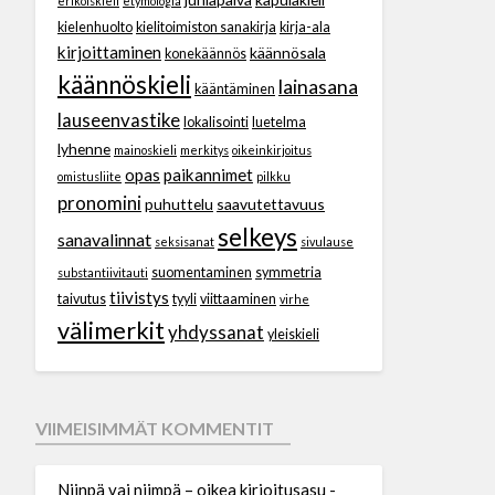
erikoiskieli
etymologia
kielenhuolto
kielitoimiston sanakirja
kirja-ala
kirjoittaminen
käännösala
konekäännös
käännöskieli
lainasana
kääntäminen
lauseenvastike
lokalisointi
luetelma
lyhenne
mainoskieli
merkitys
oikeinkirjoitus
opas
paikannimet
omistusliite
pilkku
pronomini
puhuttelu
saavutettavuus
selkeys
sanavalinnat
seksisanat
sivulause
suomentaminen
symmetria
substantiivitauti
tiivistys
taivutus
tyyli
viittaaminen
virhe
välimerkit
yhdyssanat
yleiskieli
VIIMEISIMMÄT KOMMENTIT
Niinpä vai niimpä – oikea kirjoitusasu -