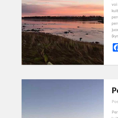
voi
kui
per
per
juo
(ky
P
Pos
Per