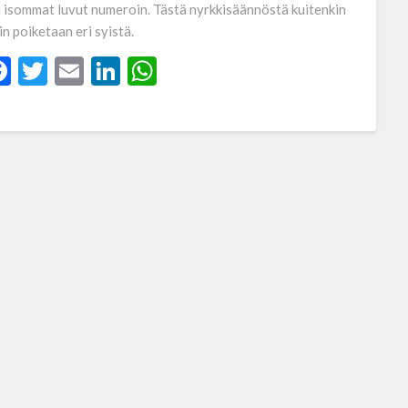
ä isommat luvut numeroin. Tästä nyrkkisäännöstä kuitenkin
in poiketaan eri syistä.
Facebook
Twitter
Email
LinkedIn
WhatsApp