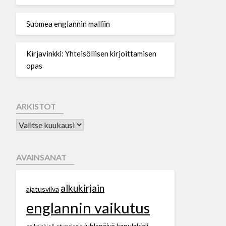
Suomea englannin malliin
Kirjavinkki: Yhteisöllisen kirjoittamisen
opas
ARKISTOT
AVAINSANAT
alkukirjain
ajatusviiva
englannin vaikutus
juhlapäivä
kapulakieli