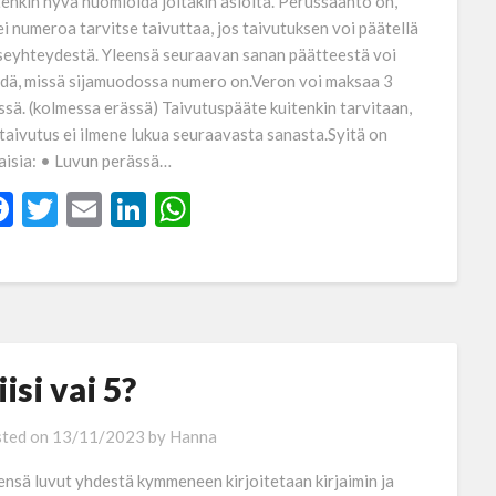
tenkin hyvä huomioida joitakin asioita. Perussääntö on,
ei numeroa tarvitse taivuttaa, jos taivutuksen voi päätellä
seyhteydestä. Yleensä seuraavan sanan päätteestä voi
dä, missä sijamuodossa numero on.Veron voi maksaa 3
ssä. (kolmessa erässä) Taivutuspääte kuitenkin tarvitaan,
 taivutus ei ilmene lukua seuraavasta sanasta.Syitä on
laisia: • Luvun perässä…
Facebook
Twitter
Email
LinkedIn
WhatsApp
iisi vai 5?
ted on
13/11/2023
by
Hanna
ensä luvut yhdestä kymmeneen kirjoitetaan kirjaimin ja