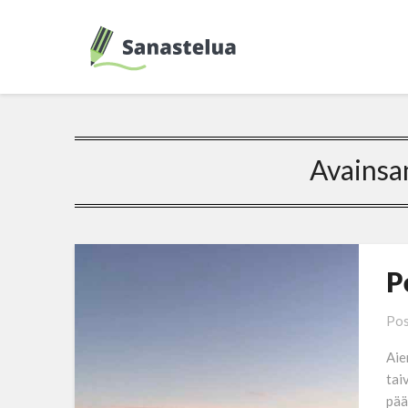
Avainsa
P
Pos
Aie
tai
pää