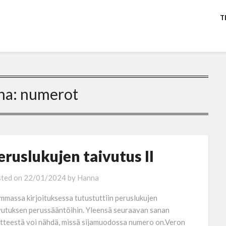
T
na:
numerot
eruslukujen taivutus II
ted on
22/01/2024
by
Hanna
mmassa kirjoituksessa tutustuttiin peruslukujen
vutuksen perussääntöihin. Yleensä seuraavan sanan
tteestä voi nähdä, missä sijamuodossa numero on.Veron