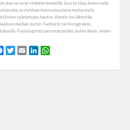
loin, kun ne ovat virkkeen keskellä: Suurta tilaa, kuten salia
 juhlasalia, arvioidaan kokonaisuutena mutta myös
ittäisten toimintojen kautta. Viestin voi lähettää
iaalisen median, kuten Twitterin tai Instagramin,
ityksellä. Fysiologisten perustarpeiden, kuten ilman, veden
Facebook
Twitter
Email
LinkedIn
WhatsApp