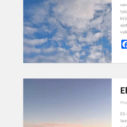
san
tyk
kir
ajat
vai
E
Pos
Eli
lau