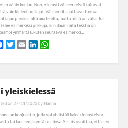
ojen väliin kuuluu. Noh, oikeasti välimerkeistä taitavat
ätä vain kielenhuoltajat. Välimerkit saattavat tuntua
joittajan pienimmältä murheelta, mutta niillä on väliä. Jos
telee esimerkiksi pilkkuja, niin ilman niitä tekstiä on
keampi ymmärtää, kuten seuraava esimerkki…
Facebook
Twitter
Email
LinkedIn
WhatsApp
li yleiskielessä
ted on
27/11/2023
by
Hanna
-sana on konjunktio, jolla voi yhdistää kaksi rinnasteista
setta tai lauseenjäsentä toisiinsa. Se siis osoittaa, että sen