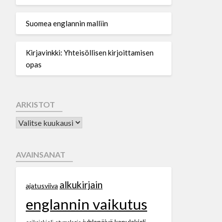
Suomea englannin malliin
Kirjavinkki: Yhteisöllisen kirjoittamisen
opas
ARKISTOT
AVAINSANAT
alkukirjain
ajatusviiva
englannin vaikutus
juhlapäivä
kapulakieli