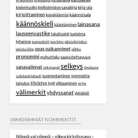
erikoiskieli
etymologia
kielenhuolto
kielitoimiston sanakirja
kirja-ala
kirjoittaminen
käännösala
konekäännös
käännöskieli
lainasana
kääntäminen
lauseenvastike
lokalisointi
luetelma
lyhenne
mainoskieli
merkitys
oikeinkirjoitus
opas
paikannimet
omistusliite
pilkku
pronomini
puhuttelu
saavutettavuus
selkeys
sanavalinnat
seksisanat
sivulause
suomentaminen
symmetria
substantiivitauti
tiivistys
taivutus
tyyli
viittaaminen
virhe
välimerkit
yhdyssanat
yleiskieli
VIIMEISIMMÄT KOMMENTIT
Niinpä vai niimpä – oikea kirjoitusasu -