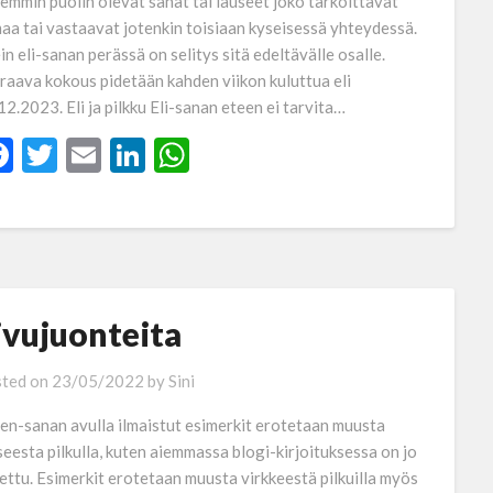
emmin puolin olevat sanat tai lauseet joko tarkoittavat
aa tai vastaavat jotenkin toisiaan kyseisessä yhteydessä.
in eli-sanan perässä on selitys sitä edeltävälle osalle.
raava kokous pidetään kahden viikon kuluttua eli
12.2023. Eli ja pilkku Eli-sanan eteen ei tarvita…
Facebook
Twitter
Email
LinkedIn
WhatsApp
ivujuonteita
ted on
23/05/2022
by
Sini
en-sanan avulla ilmaistut esimerkit erotetaan muusta
seesta pilkulla, kuten aiemmassa blogi-kirjoituksessa on jo
ettu. Esimerkit erotetaan muusta virkkeestä pilkuilla myös