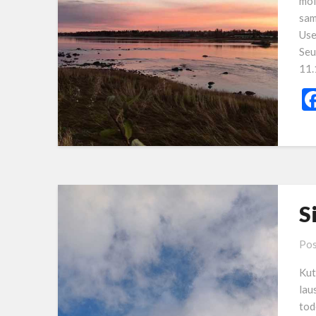
mol
sam
Use
Seu
11.
S
Pos
Kut
lau
tod