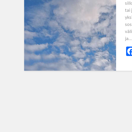
sil
tai
yks
sos
väl
ja…