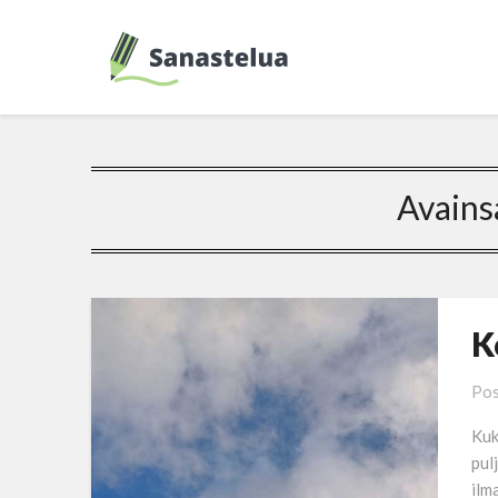
Avains
K
Pos
Kuk
pul
ilm