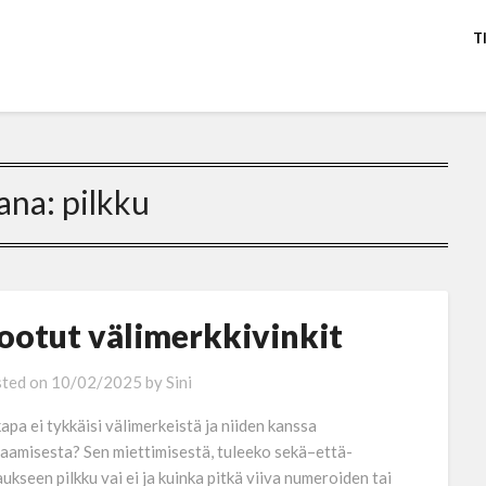
T
ana:
pilkku
ootut välimerkkivinkit
ted on
10/02/2025
by
Sini
apa ei tykkäisi välimerkeistä ja niiden kanssa
jaamisesta? Sen miettimisestä, tuleeko sekä–että-
aukseen pilkku vai ei ja kuinka pitkä viiva numeroiden tai