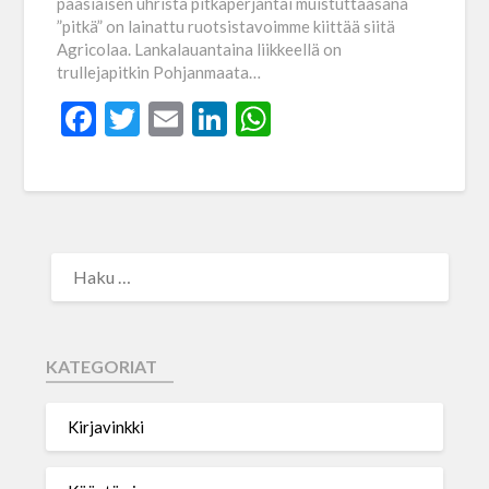
pääsiäisen uhrista pitkäperjantai muistuttaasana
”pitkä” on lainattu ruotsistavoimme kiittää siitä
Agricolaa. Lankalauantaina liikkeellä on
trullejapitkin Pohjanmaata…
Facebook
Twitter
Email
LinkedIn
WhatsApp
KATEGORIAT
Kirjavinkki