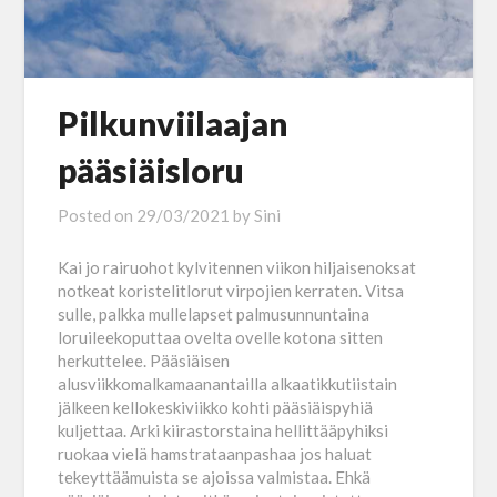
Pilkunviilaajan
pääsiäisloru
Posted on
29/03/2021
by
Sini
Kai jo rairuohot kylvitennen viikon hiljaisenoksat
notkeat koristelitlorut virpojien kerraten. Vitsa
sulle, palkka mullelapset palmusunnuntaina
loruileekoputtaa ovelta ovelle kotona sitten
herkuttelee. Pääsiäisen
alusviikkomalkamaanantailla alkaatikkutiistain
jälkeen kellokeskiviikko kohti pääsiäispyhiä
kuljettaa. Arki kiirastorstaina hellittääpyhiksi
ruokaa vielä hamstrataanpashaa jos haluat
tekeyttäämuista se ajoissa valmistaa. Ehkä