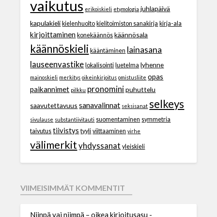
vaikutus
juhlapäivä
erikoiskieli
etymologia
kapulakieli
kielenhuolto
kielitoimiston sanakirja
kirja-ala
kirjoittaminen
käännösala
konekäännös
käännöskieli
lainasana
kääntäminen
lauseenvastike
lyhenne
lokalisointi
luetelma
opas
mainoskieli
merkitys
oikeinkirjoitus
omistusliite
pronomini
paikannimet
puhuttelu
pilkku
selkeys
sanavalinnat
saavutettavuus
seksisanat
suomentaminen
symmetria
sivulause
substantiivitauti
tiivistys
taivutus
tyyli
viittaaminen
virhe
välimerkit
yhdyssanat
yleiskieli
VIIMEISIMMÄT KOMMENTIT
Niinpä vai niimpä – oikea kirjoitusasu -