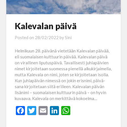
Kalevalan päivä
Posted on
28/02/2022
by
Sini
Helmikuun 28. päivänä vietetään Kalevalan päivää,
eli suomalaisen kulttuurin päivää. Kalevalan päivä
on virallinen liputuspäivä. Tavallisesti juhlapäivien
nimet kirjoitetaan suomessa pienellä alkukirjaimella,
mutta Kalevala on nimi, joten se kirjoitetaan isolla.
Kun juhlapäivän nimessä on jokin erisnimi, päivä-
sana kirjoitetaan siitä erilleen. Kalevalan päivän
lisänimi – suomalaisen kulttuurin päivä – on hyvin
kuvaava. Kalevala on merkittävä kokoelma…
Facebook
Twitter
Email
LinkedIn
WhatsApp