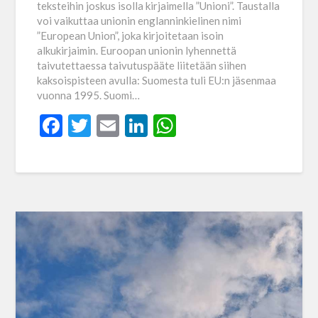
teksteihin joskus isolla kirjaimella ”Unioni”. Taustalla
voi vaikuttaa unionin englanninkielinen nimi
”European Union”, joka kirjoitetaan isoin
alkukirjaimin. Euroopan unionin lyhennettä
taivutettaessa taivutuspääte liitetään siihen
kaksoispisteen avulla: Suomesta tuli EU:n jäsenmaa
vuonna 1995. Suomi…
Facebook
Twitter
Email
LinkedIn
WhatsApp