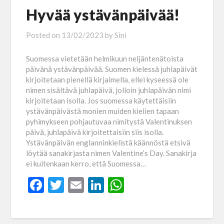
Hyvää ystävänpäivää!
Posted on
13/02/2023
by
Sini
Suomessa vietetään helmikuun neljäntenätoista
päivänä ystävänpäivää. Suomen kielessä juhlapäivät
kirjoitetaan pienellä kirjaimella, ellei kyseessä ole
nimen sisältävä juhlapäivä, jolloin juhlapäivän nimi
kirjoitetaan isolla. Jos suomessa käytettäisiin
ystävänpäivästä monien muiden kielien tapaan
pyhimykseen pohjautuvaa nimitystä Valentinuksen
päivä, juhlapäivä kirjoitettaisiin siis isolla.
Ystävänpäivän englanninkielistä käännöstä etsivä
löytää sanakirjasta nimen Valentine’s Day. Sanakirja
ei kuitenkaan kerro, että Suomessa…
Facebook
Twitter
Email
LinkedIn
WhatsApp