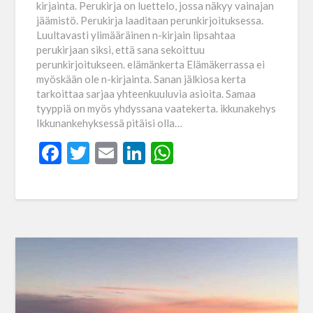
kirjainta. Perukirja on luettelo, jossa näkyy vainajan
jäämistö. Perukirja laaditaan perunkirjoituksessa.
Luultavasti ylimääräinen n-kirjain lipsahtaa
perukirjaan siksi, että sana sekoittuu
perunkirjoitukseen. elämänkerta Elämäkerrassa ei
myöskään ole n-kirjainta. Sanan jälkiosa kerta
tarkoittaa sarjaa yhteenkuuluvia asioita. Samaa
tyyppiä on myös yhdyssana vaatekerta. ikkunakehys
Ikkunankehyksessä pitäisi olla…
Facebook
Twitter
Email
LinkedIn
WhatsApp