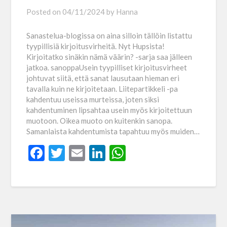
Posted on
04/11/2024
by
Hanna
Sanastelua-blogissa on aina silloin tällöin listattu
tyypillisiä kirjoitusvirheitä. Nyt Hupsista!
Kirjoitatko sinäkin nämä väärin? -sarja saa jälleen
jatkoa. sanoppaUsein tyypilliset kirjoitusvirheet
johtuvat siitä, että sanat lausutaan hieman eri
tavalla kuin ne kirjoitetaan. Liitepartikkeli -pa
kahdentuu useissa murteissa, joten siksi
kahdentuminen lipsahtaa usein myös kirjoitettuun
muotoon. Oikea muoto on kuitenkin sanopa.
Samanlaista kahdentumista tapahtuu myös muiden…
Facebook
Twitter
Email
LinkedIn
WhatsApp