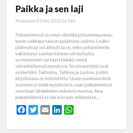
Paikka ja sen laji
Posted on
07/04/2025
by
Sini
Paikannimissä on omat oikeinkirjoituskiemuransa,
kuten vaikkapa taivutuspäätteen valinta. Lisäksi
päänvaivaa voi aiheuttaa se, onko paikannimelle
vakiintunut suomen kieleen niin kutsuttu
sovinnaisnimi vai käytetäänkö nimeä
vieraskielisessä muodossa. Sovinnaisnimiä ovat
esimerkiksi Tukholma, Tallinna ja Lontoo, joiden
kirjoitusasu on kotoistettu. Uusia sovinnaisnimiä
suomeen ei enää muodosteta, vaan paikannimissä
suositaan lähdekielen mukaista muotoa. Aina
paikannimestä ei näe suoraan, millaisesta…
Facebook
Twitter
Email
LinkedIn
WhatsApp