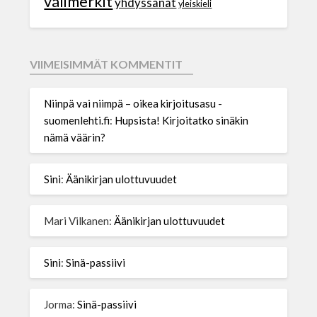
välimerkit
yhdyssanat
yleiskieli
VIIMEISIMMÄT KOMMENTIT
Niinpä vai niimpä – oikea kirjoitusasu -
suomenlehti.fi
:
Hupsista! Kirjoitatko sinäkin
nämä väärin?
Sini
:
Äänikirjan ulottuvuudet
Mari Vilkanen
:
Äänikirjan ulottuvuudet
Sini
:
Sinä-passiivi
Jorma
:
Sinä-passiivi