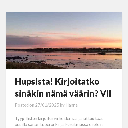
Hupsista! Kirjoitatko
sinäkin nämä väärin? VII
Posted on
27/01/2025
by
Hanna
Tyypillisten kirjoitusvirheiden sarja jatkuu taas
uusilla sanoilla. perunkirja Perukirjassa ei ole n-