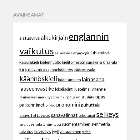
AVAINSANAT
englannin
alkukirjain
ajatusviiva
vaikutus
juhlapäivä
erikoiskieli
etymologia
kapulakieli
kielenhuolto
kielitoimiston sanakirja
kirja-ala
kirjoittaminen
käännösala
konekäännös
käännöskieli
lainasana
kääntäminen
lauseenvastike
lyhenne
lokalisointi
luetelma
opas
mainoskieli
merkitys
oikeinkirjoitus
omistusliite
pronomini
paikannimet
puhuttelu
pilkku
selkeys
sanavalinnat
saavutettavuus
seksisanat
suomentaminen
symmetria
sivulause
substantiivitauti
tiivistys
taivutus
tyyli
viittaaminen
virhe