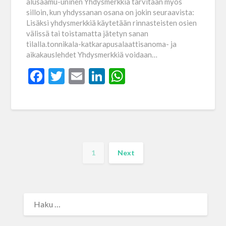
alusaamu-uninen Yhdysmerkkiä tarvitaan myös
silloin, kun yhdyssanan osana on jokin seuraavista:
Lisäksi yhdysmerkkiä käytetään rinnasteisten osien
välissä tai toistamatta jätetyn sanan
tilalla.tonnikala-katkarapusalaattisanoma- ja
aikakauslehdet Yhdysmerkkiä voidaan…
Facebook
Twitter
Email
LinkedIn
WhatsApp
1
Next