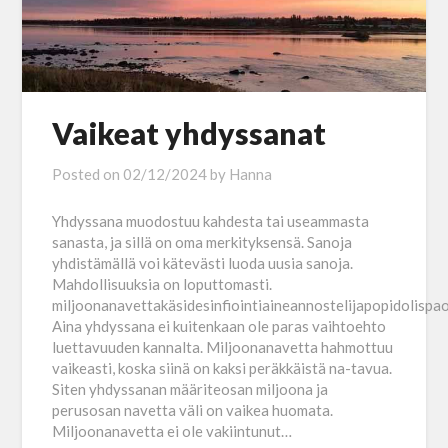
Vaikeat yhdyssanat
Posted on
02/12/2024
by
Hanna
Yhdyssana muodostuu kahdesta tai useammasta
sanasta, ja sillä on oma merkityksensä. Sanoja
yhdistämällä voi kätevästi luoda uusia sanoja.
Mahdollisuuksia on loputtomasti.
miljoonanavettakäsidesinfiointiaineannostelijapopidolispa
Aina yhdyssana ei kuitenkaan ole paras vaihtoehto
luettavuuden kannalta. Miljoonanavetta hahmottuu
vaikeasti, koska siinä on kaksi peräkkäistä na-tavua.
Siten yhdyssanan määriteosan miljoona ja
perusosan navetta väli on vaikea huomata.
Miljoonanavetta ei ole vakiintunut…