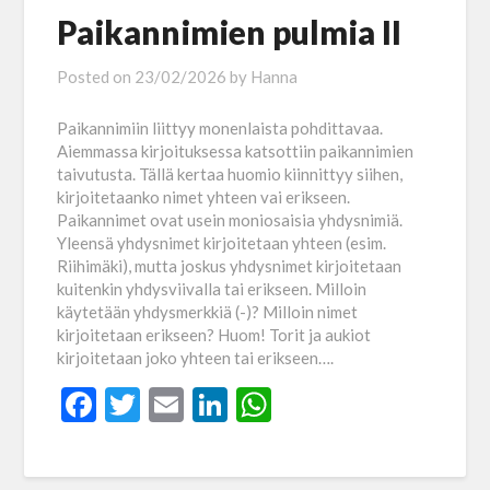
Paikannimien pulmia II
Posted on
23/02/2026
by
Hanna
Paikannimiin liittyy monenlaista pohdittavaa.
Aiemmassa kirjoituksessa katsottiin paikannimien
taivutusta. Tällä kertaa huomio kiinnittyy siihen,
kirjoitetaanko nimet yhteen vai erikseen.
Paikannimet ovat usein moniosaisia yhdysnimiä.
Yleensä yhdysnimet kirjoitetaan yhteen (esim.
Riihimäki), mutta joskus yhdysnimet kirjoitetaan
kuitenkin yhdysviivalla tai erikseen. Milloin
käytetään yhdysmerkkiä (-)? Milloin nimet
kirjoitetaan erikseen? Huom! Torit ja aukiot
kirjoitetaan joko yhteen tai erikseen….
Facebook
Twitter
Email
LinkedIn
WhatsApp