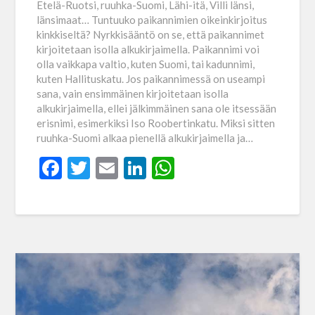
Etelä-Ruotsi, ruuhka-Suomi, Lähi-itä, Villi länsi,
länsimaat… Tuntuuko paikannimien oikeinkirjoitus
kinkkiseltä? Nyrkkisääntö on se, että paikannimet
kirjoitetaan isolla alkukirjaimella. Paikannimi voi
olla vaikkapa valtio, kuten Suomi, tai kadunnimi,
kuten Hallituskatu. Jos paikannimessä on useampi
sana, vain ensimmäinen kirjoitetaan isolla
alkukirjaimella, ellei jälkimmäinen sana ole itsessään
erisnimi, esimerkiksi Iso Roobertinkatu. Miksi sitten
ruuhka-Suomi alkaa pienellä alkukirjaimella ja…
Facebook
Twitter
Email
LinkedIn
WhatsApp