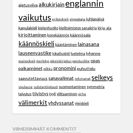
englannin
alkukirjain
ajatusviiva
vaikutus
juhlapäivä
erikoiskieli
etymologia
kapulakieli
kielenhuolto
kielitoimiston sanakirja
kirja-ala
kirjoittaminen
käännösala
konekäännös
käännöskieli
lainasana
kääntäminen
lauseenvastike
lyhenne
lokalisointi
luetelma
opas
mainoskieli
merkitys
oikeinkirjoitus
omistusliite
pronomini
paikannimet
puhuttelu
pilkku
selkeys
sanavalinnat
saavutettavuus
seksisanat
suomentaminen
symmetria
sivulause
substantiivitauti
tiivistys
taivutus
tyyli
viittaaminen
virhe
välimerkit
yhdyssanat
yleiskieli
VIIMEISIMMÄT KOMMENTIT