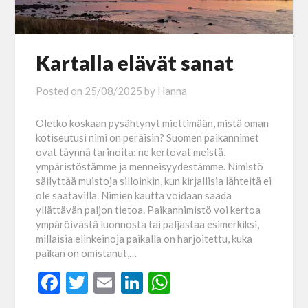
Kartalla elävät sanat
Posted on
25/08/2025
by
Hanna
Oletko koskaan pysähtynyt miettimään, mistä oman
kotiseutusi nimi on peräisin? Suomen paikannimet
ovat täynnä tarinoita: ne kertovat meistä,
ympäristöstämme ja menneisyydestämme. Nimistö
säilyttää muistoja silloinkin, kun kirjallisia lähteitä ei
ole saatavilla. Nimien kautta voidaan saada
yllättävän paljon tietoa. Paikannimistö voi kertoa
ympäröivästä luonnosta tai paljastaa esimerkiksi,
millaisia elinkeinoja paikalla on harjoitettu, kuka
paikan on omistanut,…
Facebook
Twitter
Email
LinkedIn
WhatsApp