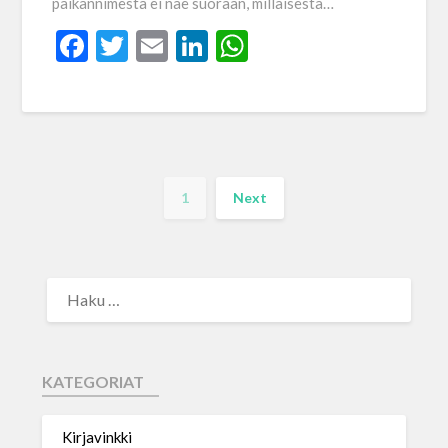
paikannimestä ei näe suoraan, millaisesta…
Facebook
Twitter
Email
LinkedIn
WhatsApp
1
Next
KATEGORIAT
Kirjavinkki