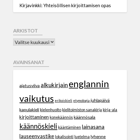
Kirjavinkki: Yhteisöllisen kirjoittamisen opas
ARKISTOT
AVAINSANAT
englannin
alkukirjain
ajatusviiva
vaikutus
juhlapäivä
erikoiskieli
etymologia
kapulakieli
kielenhuolto
kielitoimiston sanakirja
kirja-ala
kirjoittaminen
käännösala
konekäännös
käännöskieli
lainasana
kääntäminen
lauseenvastike
lyhenne
lokalisointi
luetelma