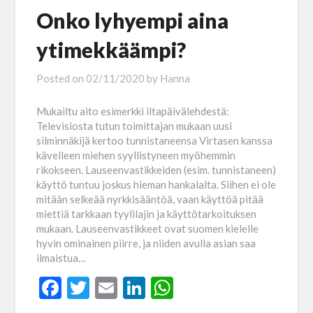
Onko lyhyempi aina
ytimekkäämpi?
Posted on
02/11/2020
by
Hanna
Mukailtu aito esimerkki iltapäivälehdestä:
Televisiosta tutun toimittajan mukaan uusi
silminnäkijä kertoo tunnistaneensa Virtasen kanssa
kävelleen miehen syyllistyneen myöhemmin
rikokseen. Lauseenvastikkeiden (esim. tunnistaneen)
käyttö tuntuu joskus hieman hankalalta. Siihen ei ole
mitään selkeää nyrkkisääntöä, vaan käyttöä pitää
miettiä tarkkaan tyylilajin ja käyttötarkoituksen
mukaan. Lauseenvastikkeet ovat suomen kielelle
hyvin ominainen piirre, ja niiden avulla asian saa
ilmaistua…
Facebook
Twitter
Email
LinkedIn
WhatsApp