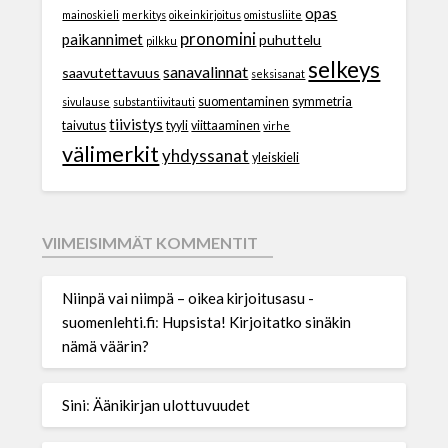
opas
mainoskieli
merkitys
oikeinkirjoitus
omistusliite
pronomini
paikannimet
puhuttelu
pilkku
selkeys
sanavalinnat
saavutettavuus
seksisanat
suomentaminen
symmetria
sivulause
substantiivitauti
tiivistys
taivutus
tyyli
viittaaminen
virhe
välimerkit
yhdyssanat
yleiskieli
VIIMEISIMMÄT KOMMENTIT
Niinpä vai niimpä – oikea kirjoitusasu -
suomenlehti.fi
:
Hupsista! Kirjoitatko sinäkin
nämä väärin?
Sini
:
Äänikirjan ulottuvuudet