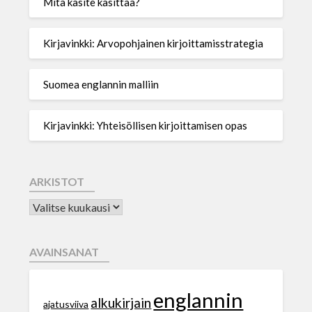
Mitä käsite käsittää?
Kirjavinkki: Arvopohjainen kirjoittamisstrategia
Suomea englannin malliin
Kirjavinkki: Yhteisöllisen kirjoittamisen opas
ARKISTOT
AVAINSANAT
englannin
alkukirjain
ajatusviiva