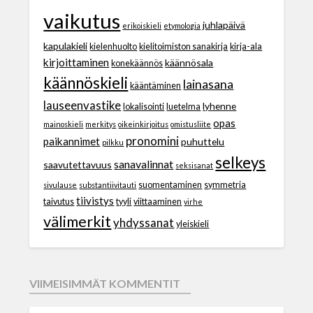
vaikutus
juhlapäivä
erikoiskieli
etymologia
kapulakieli
kielenhuolto
kielitoimiston sanakirja
kirja-ala
kirjoittaminen
käännösala
konekäännös
käännöskieli
lainasana
kääntäminen
lauseenvastike
lyhenne
lokalisointi
luetelma
opas
mainoskieli
merkitys
oikeinkirjoitus
omistusliite
pronomini
paikannimet
puhuttelu
pilkku
selkeys
sanavalinnat
saavutettavuus
seksisanat
suomentaminen
symmetria
sivulause
substantiivitauti
tiivistys
taivutus
tyyli
viittaaminen
virhe
välimerkit
yhdyssanat
yleiskieli
VIIMEISIMMÄT KOMMENTIT