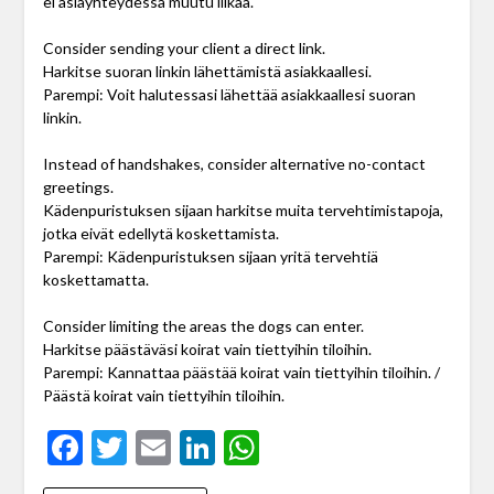
ei asiayhteydessä muutu liikaa.
Consider sending your client a direct link.
Harkitse suoran linkin lähettämistä asiakkaallesi.
Parempi: Voit halutessasi lähettää asiakkaallesi suoran
linkin.
Instead of handshakes, consider alternative no-contact
greetings.
Kädenpuristuksen sijaan harkitse muita tervehtimistapoja,
jotka eivät edellytä koskettamista.
Parempi: Kädenpuristuksen sijaan yritä tervehtiä
koskettamatta.
Consider limiting the areas the dogs can enter.
Harkitse päästäväsi koirat vain tiettyihin tiloihin.
Parempi: Kannattaa päästää koirat vain tiettyihin tiloihin. /
Päästä koirat vain tiettyihin tiloihin.
Facebook
Twitter
Email
LinkedIn
WhatsApp