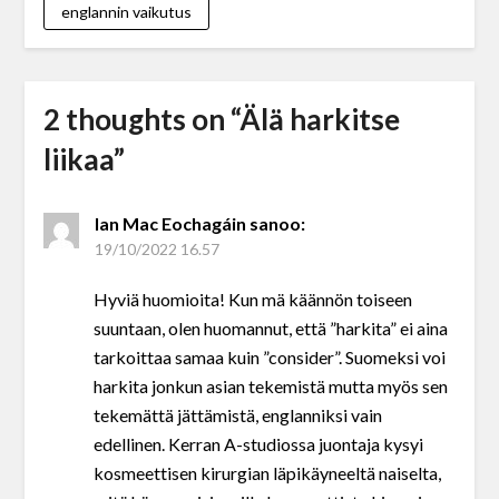
englannin vaikutus
2 thoughts on “
Älä harkitse
liikaa
”
Ian Mac Eochagáin
sanoo:
19/10/2022 16.57
Hyviä huomioita! Kun mä käännön toiseen
suuntaan, olen huomannut, että ”harkita” ei aina
tarkoittaa samaa kuin ”consider”. Suomeksi voi
harkita jonkun asian tekemistä mutta myös sen
tekemättä jättämistä, englanniksi vain
edellinen. Kerran A-studiossa juontaja kysyi
kosmeettisen kirurgian läpikäyneeltä naiselta,