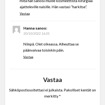
mitä hän sanoisi muille kosmeettista kirurgiaa
ajatteleville naisille. Hän vastasi ”harkitse”.
Vastaa
Hanna
sanoo:
20/10/2022 16.01
Niinpä. Olet oikeassa. Aiheuttaa se
päänvaivaa toisinkin päin.
Vastaa
Vastaa
Sähköpostiosoitettasi ei julkaista.
Pakolliset kentät on
merkitty
*