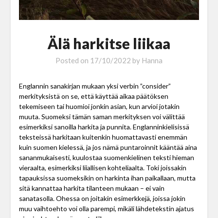
Älä harkitse liikaa
Posted on
17/10/2022
by
Hanna
Englannin sanakirjan mukaan yksi verbin ”consider”
merkityksistä on se, että käyttää aikaa päätöksen
tekemiseen tai huomioi jonkin asian, kun arvioi jotakin
muuta. Suomeksi tämän saman merkityksen voi välittää
esimerkiksi sanoilla harkita ja punnita. Englanninkielisissä
teksteissä harkitaan kuitenkin huomattavasti enemmän
kuin suomen kielessä, ja jos nämä puntaroinnit kääntää aina
sananmukaisesti, kuulostaa suomenkielinen teksti hieman
vieraalta, esimerkiksi liiallisen kohteliaalta. Toki joissakin
tapauksissa suomeksikin on harkinta ihan paikallaan, mutta
sitä kannattaa harkita tilanteen mukaan – ei vain
sanatasolla. Ohessa on joitakin esimerkkejä, joissa jokin
muu vaihtoehto voi olla parempi, mikäli lähdetekstin ajatus