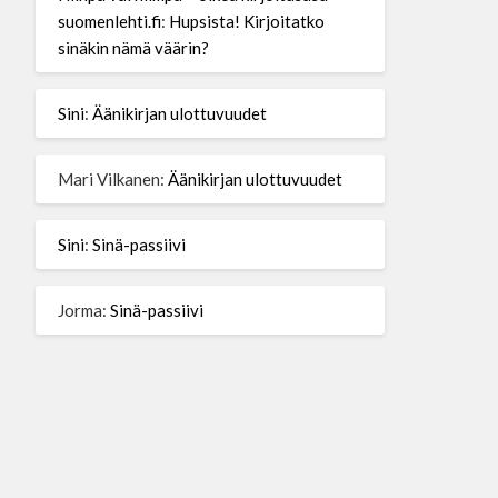
suomenlehti.fi
:
Hupsista! Kirjoitatko
sinäkin nämä väärin?
Sini
:
Äänikirjan ulottuvuudet
Mari Vilkanen
:
Äänikirjan ulottuvuudet
Sini
:
Sinä-passiivi
Jorma
:
Sinä-passiivi