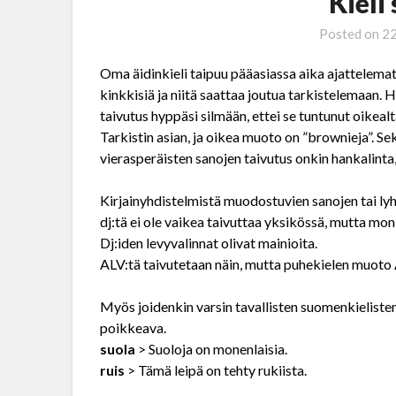
Kieli
Posted on
2
Oma äidinkieli taipuu pääasiassa aika ajattelema
kinkkisiä ja niitä saattaa joutua tarkistelemaan. 
taivutus hyppäsi silmään, ettei se tuntunut oikealt
Tarkistin asian, ja oikea muoto on ”brownieja”. Se
vierasperäisten sanojen taivutus onkin hankalinta,
Kirjainyhdistelmistä muodostuvien sanojen tai lyh
dj:tä ei ole vaikea taivuttaa yksikössä, mutta mon
Dj:iden levyvalinnat olivat mainioita.
ALV:tä taivutetaan näin, mutta puhekielen muoto 
Myös joidenkin varsin tavallisten suomenkielisten
poikkeava.
suola
> Suoloja on monenlaisia.
ruis
> Tämä leipä on tehty rukiista.