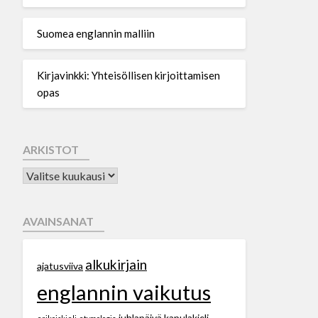
Suomea englannin malliin
Kirjavinkki: Yhteisöllisen kirjoittamisen
opas
ARKISTOT
AVAINSANAT
alkukirjain
ajatusviiva
englannin vaikutus
juhlapäivä
kapulakieli