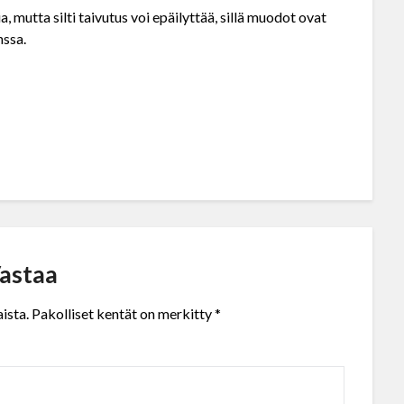
mutta silti taivutus voi epäilyttää, sillä muodot ovat
nssa.
p
astaa
ista.
Pakolliset kentät on merkitty
*