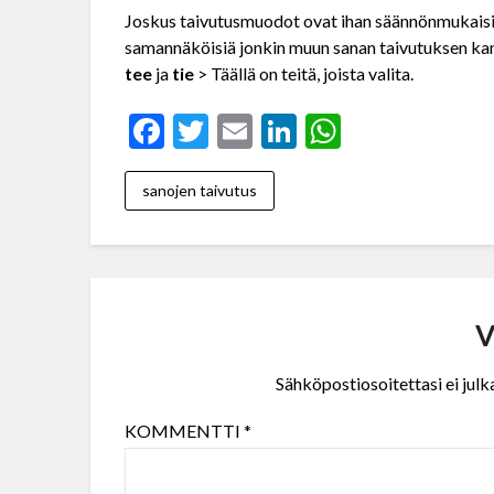
Joskus taivutusmuodot ovat ihan säännönmukaisia, 
samannäköisiä jonkin muun sanan taivutuksen ka
tee
ja
tie
> Täällä on teitä, joista valita.
Facebook
Twitter
Email
LinkedIn
WhatsAp
sanojen taivutus
V
Sähköpostiosoitettasi ei julka
KOMMENTTI
*