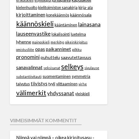
erikoiskieli
etymologia
kielenhuolto
kielitoimiston sanakirja
kirja-ala
kirjoittaminen
käännösala
konekäännös
käännöskieli
lainasana
kääntäminen
lauseenvastike
lokalisointi
luetelma
lyhenne
mainoskieli
merkitys
oikeinkirjoitus
opas
paikannimet
omistusliite
pilkku
pronomini
puhuttelu
saavutettavuus
selkeys
sanavalinnat
seksisanat
sivulause
suomentaminen
symmetria
substantiivitauti
tiivistys
taivutus
tyyli
viittaaminen
virhe
välimerkit
yhdyssanat
yleiskieli
VIIMEISIMMÄT KOMMENTIT
Niinpä vai niimpä – oikea kirjoitusasu -