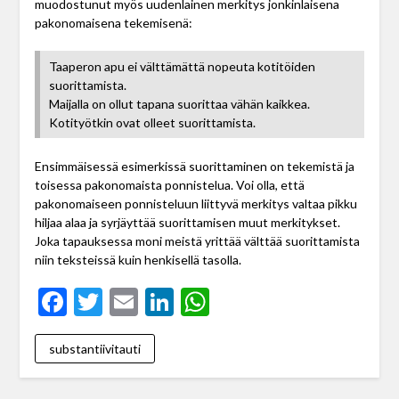
muodostunut myös uudenlainen merkitys jonkinlaisena
pakonomaisena tekemisenä:
Taaperon apu ei välttämättä nopeuta kotitöiden
suorittamista.
Maijalla on ollut tapana suorittaa vähän kaikkea.
Kotityötkin ovat olleet suorittamista.
Ensimmäisessä esimerkissä suorittaminen on tekemistä ja
toisessa pakonomaista ponnistelua. Voi olla, että
pakonomaiseen ponnisteluun liittyvä merkitys valtaa pikku
hiljaa alaa ja syrjäyttää suorittamisen muut merkitykset.
Joka tapauksessa moni meistä yrittää välttää suorittamista
niin teksteissä kuin henkisellä tasolla.
Facebook
Twitter
Email
LinkedIn
WhatsApp
substantiivitauti