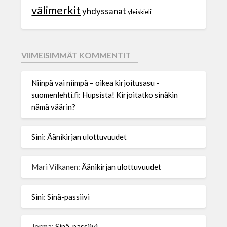
välimerkit
yhdyssanat
yleiskieli
VIIMEISIMMÄT KOMMENTIT
Niinpä vai niimpä – oikea kirjoitusasu -
suomenlehti.fi
:
Hupsista! Kirjoitatko sinäkin
nämä väärin?
Sini
:
Äänikirjan ulottuvuudet
Mari Vilkanen
:
Äänikirjan ulottuvuudet
Sini
:
Sinä-passiivi
Jorma
:
Sinä-passiivi