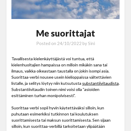
Me suorittajat
Posted on
24/10/2022
by
Sini
Tavallisesta kielenkäyttäjästä voi tuntua, että
kielenhuoltajien hampaissa on milloin mikäkin sana tai
ilmaus, vaikka oikeastaan taustalla on jokin isompi asia.
Suorittaa-verbi nousee usein kielioppaissa vältettävien
listalle, ja selitys löytyy niin kutsutusta
substantiivitaudista
.
Substantiivitaudin toinen nimi voisi olla ”asioiden
esittäminen turhan monipolvisesti”.
Suorittaa-verbi sopii hyvin käytettäväksi silloin, kun
puhutaan esimerkiksi tutkinnon tai koulutuksen
suorittamisesta tai maksun suorittamisesta. Sen sijaan
silloin, kun suorittaa-verbillä tarkoitetaan ylipäätään