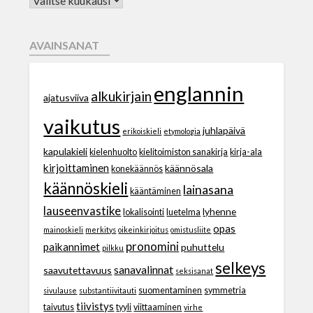
AVAINSANAT
englannin
alkukirjain
ajatusviiva
vaikutus
juhlapäivä
erikoiskieli
etymologia
kapulakieli
kielenhuolto
kielitoimiston sanakirja
kirja-ala
kirjoittaminen
käännösala
konekäännös
käännöskieli
lainasana
kääntäminen
lauseenvastike
lyhenne
lokalisointi
luetelma
opas
mainoskieli
merkitys
oikeinkirjoitus
omistusliite
pronomini
paikannimet
puhuttelu
pilkku
selkeys
sanavalinnat
saavutettavuus
seksisanat
suomentaminen
symmetria
sivulause
substantiivitauti
tiivistys
taivutus
tyyli
viittaaminen
virhe