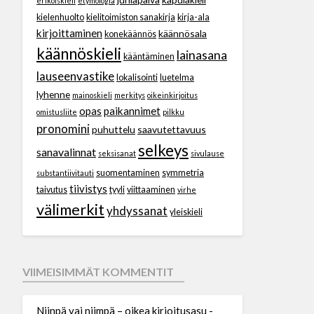
erikoiskieli
etymologia
kielenhuolto
kielitoimiston sanakirja
kirja-ala
kirjoittaminen
käännösala
konekäännös
käännöskieli
lainasana
kääntäminen
lauseenvastike
lokalisointi
luetelma
lyhenne
mainoskieli
merkitys
oikeinkirjoitus
opas
paikannimet
omistusliite
pilkku
pronomini
puhuttelu
saavutettavuus
selkeys
sanavalinnat
seksisanat
sivulause
suomentaminen
symmetria
substantiivitauti
tiivistys
taivutus
tyyli
viittaaminen
virhe
välimerkit
yhdyssanat
yleiskieli
VIIMEISIMMÄT KOMMENTIT
Niinpä vai niimpä – oikea kirjoitusasu -