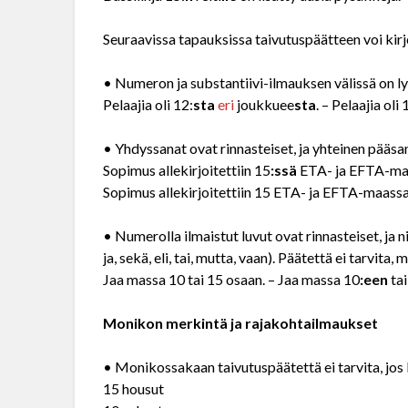
Seuraavissa tapauksissa taivutuspäätteen voi kirjo
• Numeron ja substantiivi-ilmauksen välissä on l
Pelaajia oli 12:
sta
eri
joukkuee
sta
. – Pelaajia oli
• Yhdyssanat ovat rinnasteiset, ja yhteinen pääsa
Sopimus allekirjoitettiin 15
:ssä
ETA- ja EFTA-ma
Sopimus allekirjoitettiin 15 ETA- ja EFTA-maassa
• Numerolla ilmaistut luvut ovat rinnasteiset, ja 
ja, sekä, eli, tai, mutta, vaan). Päätettä ei tarvita
Jaa massa 10 tai 15 osaan. – Jaa massa 10
:een
ta
Monikon merkintä ja rajakohtailmaukset
• Monikossakaan
taivutuspäätettä ei tarvita, j
15 housut