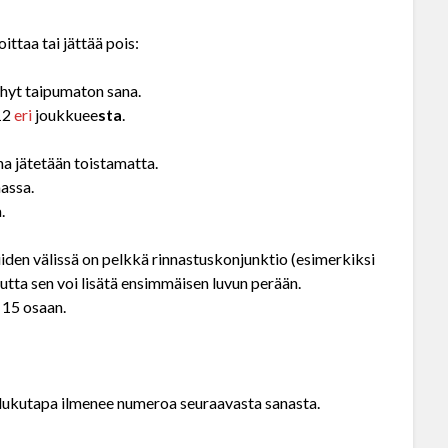
ittaa tai jättää pois:
yhyt taipumaton sana.
 12
eri
joukkuee
sta
.
na jätetään toistamatta.
assa.
.
niiden välissä on pelkkä rinnastuskonjunktio (esimerkiksi
, mutta sen voi lisätä ensimmäisen luvun perään.
i 15 osaan.
os lukutapa ilmenee numeroa seuraavasta sanasta.