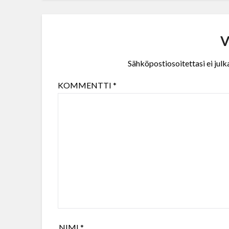
V
Sähköpostiosoitettasi ei julka
KOMMENTTI
*
NIMI
*