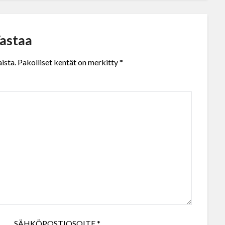
astaa
ista.
Pakolliset kentät on merkitty
*
SÄHKÖPOSTIOSOITE
*