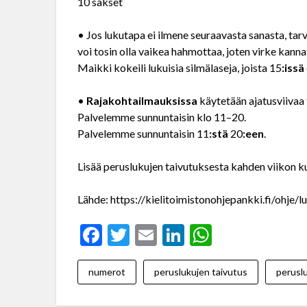
10 sakset
• Jos lukutapa ei ilmene seuraavasta sanasta, ta
voi tosin olla vaikea hahmottaa, joten virke kanna
Maikki kokeili lukuisia silmälaseja, joista 15
:issä
•
Rajakohtailmauksissa
käytetään ajatusviivaa 
Palvelemme sunnuntaisin klo 11–20.
Palvelemme sunnuntaisin 11
:stä
20
:een
.
Lisää peruslukujen taivutuksesta kahden viikon ku
Lähde: https://kielitoimistonohjepankki.fi/ohje/
Facebook
Twitter
Email
LinkedIn
WhatsAp
numerot
peruslukujen taivutus
perusl