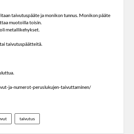
rvitaan taivutuspääte ja monikon tunnus. Monikon pääte
ttaa muotoilla toisin.
oli metallikehykset.
tai taivutuspäätteitä.
luttua.
luvut-ja-numerot-peruslukujen-taivuttaminen/
p
uvut
taivutus