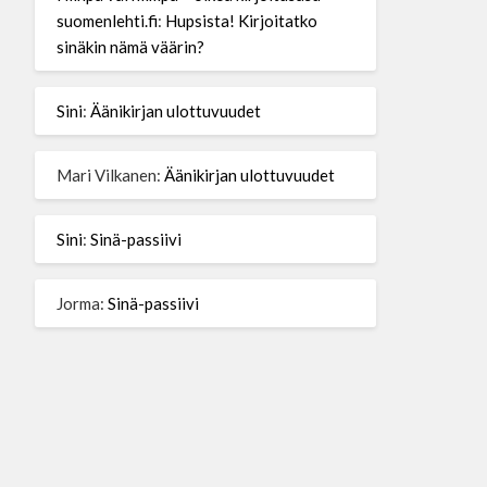
suomenlehti.fi
:
Hupsista! Kirjoitatko
sinäkin nämä väärin?
Sini
:
Äänikirjan ulottuvuudet
Mari Vilkanen
:
Äänikirjan ulottuvuudet
Sini
:
Sinä-passiivi
Jorma
:
Sinä-passiivi