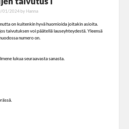
jen taivutus I
8/01/2024
by
Hanna
utta on kuitenkin hyvä huomioida joitakin asioita.
 jos taivutuksen voi päätellä lauseyhteydestä. Yleensä
amuodossa numero on.
 ilmene lukua seuraavasta sanasta.
erässä.