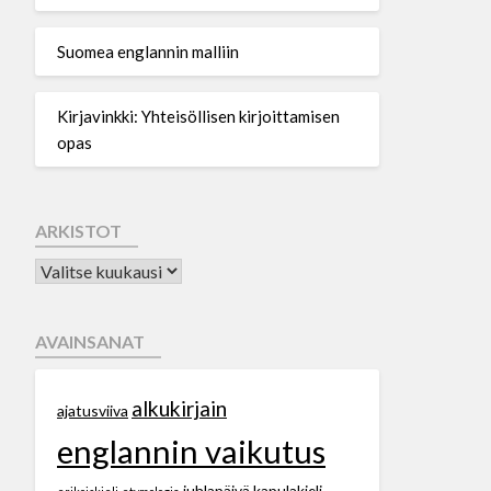
Suomea englannin malliin
Kirjavinkki: Yhteisöllisen kirjoittamisen
opas
ARKISTOT
AVAINSANAT
alkukirjain
ajatusviiva
englannin vaikutus
juhlapäivä
kapulakieli