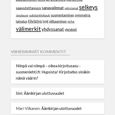
selkeys
sanavalinnat
saavutettavuus
seksisanat
suomentaminen
symmetria
sivulause
substantiivitauti
tiivistys
taivutus
tyyli
viittaaminen
virhe
välimerkit
yhdyssanat
yleiskieli
VIIMEISIMMÄT KOMMENTIT
Niinpä vai niimpä – oikea kirjoitusasu -
suomenlehti.fi
:
Hupsista! Kirjoitatko sinäkin
nämä väärin?
Sini
:
Äänikirjan ulottuvuudet
Mari Vilkanen
:
Äänikirjan ulottuvuudet