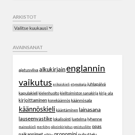
ARKISTOT
AVAINSANAT
englannin
alkukirjain
ajatusviiva
vaikutus
juhlapäivä
erikoiskieli
etymologia
kapulakieli
kielenhuolto
kielitoimiston sanakirja
kirja-ala
kirjoittaminen
käännösala
konekäännös
käännöskieli
lainasana
kääntäminen
lauseenvastike
lyhenne
lokalisointi
luetelma
opas
mainoskieli
merkitys
oikeinkirjoitus
omistusliite
pronomini
paikannimet
puhuttelu
pilkku