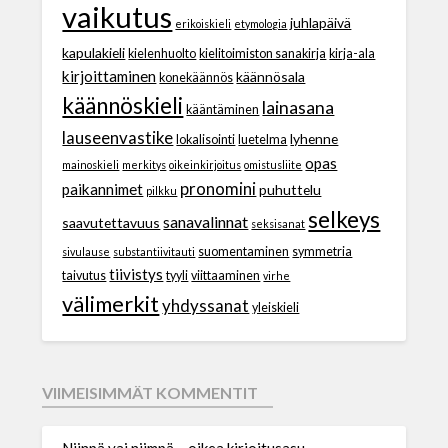
vaikutus
juhlapäivä
erikoiskieli
etymologia
kapulakieli
kielenhuolto
kielitoimiston sanakirja
kirja-ala
kirjoittaminen
käännösala
konekäännös
käännöskieli
lainasana
kääntäminen
lauseenvastike
lyhenne
lokalisointi
luetelma
opas
mainoskieli
merkitys
oikeinkirjoitus
omistusliite
pronomini
paikannimet
puhuttelu
pilkku
selkeys
sanavalinnat
saavutettavuus
seksisanat
suomentaminen
symmetria
sivulause
substantiivitauti
tiivistys
taivutus
tyyli
viittaaminen
virhe
välimerkit
yhdyssanat
yleiskieli
VIIMEISIMMÄT KOMMENTIT
Niinpä vai niimpä – oikea kirjoitusasu -