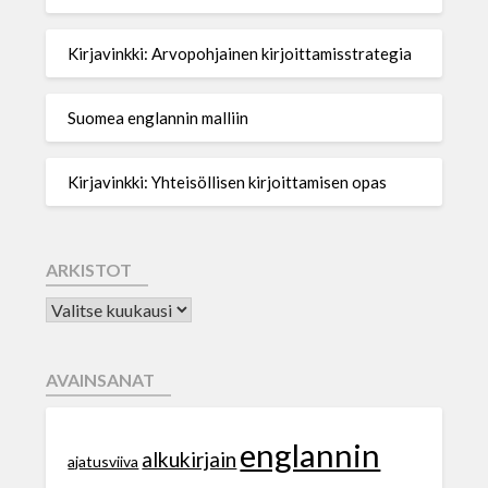
Kirjavinkki: Arvopohjainen kirjoittamisstrategia
Suomea englannin malliin
Kirjavinkki: Yhteisöllisen kirjoittamisen opas
ARKISTOT
AVAINSANAT
englannin
alkukirjain
ajatusviiva