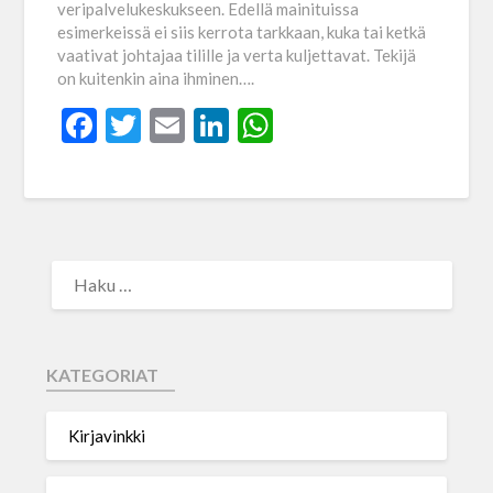
veripalvelukeskukseen. Edellä mainituissa
esimerkeissä ei siis kerrota tarkkaan, kuka tai ketkä
vaativat johtajaa tilille ja verta kuljettavat. Tekijä
on kuitenkin aina ihminen….
Facebook
Twitter
Email
LinkedIn
WhatsApp
KATEGORIAT
Kirjavinkki