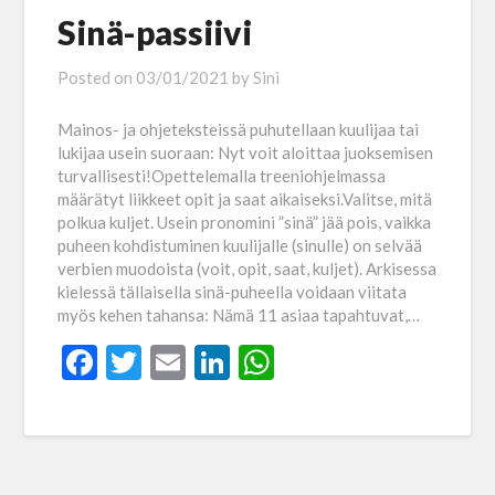
Sinä-passiivi
Posted on
03/01/2021
by
Sini
Mainos- ja ohjeteksteissä puhutellaan kuulijaa tai
lukijaa usein suoraan: Nyt voit aloittaa juoksemisen
turvallisesti!Opettelemalla treeniohjelmassa
määrätyt liikkeet opit ja saat aikaiseksi.Valitse, mitä
polkua kuljet. Usein pronomini ”sinä” jää pois, vaikka
puheen kohdistuminen kuulijalle (sinulle) on selvää
verbien muodoista (voit, opit, saat, kuljet). Arkisessa
kielessä tällaisella sinä-puheella voidaan viitata
myös kehen tahansa: Nämä 11 asiaa tapahtuvat,…
Facebook
Twitter
Email
LinkedIn
WhatsApp