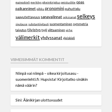
opas
mainoskieli
merkitys
oikeinkirjoitus
omistusliite
pronomini
paikannimet
puhuttelu
pilkku
selkeys
sanavalinnat
saavutettavuus
seksisanat
suomentaminen
symmetria
sivulause
substantiivitauti
tiivistys
taivutus
tyyli
viittaaminen
virhe
välimerkit
yhdyssanat
yleiskieli
VIIMEISIMMÄT KOMMENTIT
Niinpä vai niimpä – oikea kirjoitusasu -
suomenlehti.fi
:
Hupsista! Kirjoitatko sinäkin
nämä väärin?
Sini
:
Äänikirjan ulottuvuudet