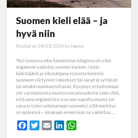
Suomen kieli elää ­– ja
hyvä niin
Posted on
04/03/2024
by
Hanna
Yksi toistuva aihe Sanastelua-blogissa on ollut
englannin vaikutus suomen kieleen. Usein
kääntäjänä ja oikolukijana toisesta kielestä
suomeen siirtyneet rakenteet tai sanat ärsyttävät
tai ainakin kummastuttavat. Kysymys ei kuitenkaan
ole varsinaisesta muutosvastaisuudesta vaan siitä,
että aina englannista suoraan napattu muoto tai
sana ei toimi sellaisenaan suomeksi, sillä merkitys
on epäselvä – ainakaan ennen kuin se vakiintuu….
Facebook
Twitter
Email
LinkedIn
WhatsApp