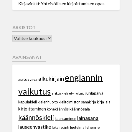
Kirjavinkki: Yhteisöllisen kirjoittamisen opas
ARKISTOT
AVAINSANAT
englannin
alkukirjain
ajatusviiva
vaikutus
juhlapäivä
erikoiskieli
etymologia
kapulakieli
kielenhuolto
kielitoimiston sanakirja
kirja-ala
kirjoittaminen
käännösala
konekäännös
käännöskieli
lainasana
kääntäminen
lauseenvastike
lyhenne
lokalisointi
luetelma