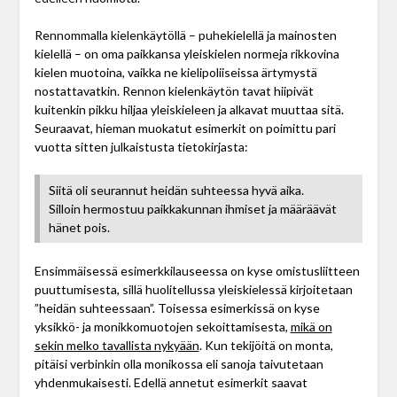
Rennommalla kielenkäytöllä – puhekielellä ja mainosten
kielellä – on oma paikkansa yleiskielen normeja rikkovina
kielen muotoina, vaikka ne kielipoliiseissa ärtymystä
nostattavatkin. Rennon kielenkäytön tavat hiipivät
kuitenkin pikku hiljaa yleiskieleen ja alkavat muuttaa sitä.
Seuraavat, hieman muokatut esimerkit on poimittu pari
vuotta sitten julkaistusta tietokirjasta:
Siitä oli seurannut heidän suhteessa hyvä aika.
Silloin hermostuu paikkakunnan ihmiset ja määräävät
hänet pois.
Ensimmäisessä esimerkkilauseessa on kyse omistusliitteen
puuttumisesta, sillä huolitellussa yleiskielessä kirjoitetaan
”heidän suhteessaan”. Toisessa esimerkissä on kyse
yksikkö- ja monikkomuotojen sekoittamisesta,
mikä on
sekin melko tavallista nykyään
. Kun tekijöitä on monta,
pitäisi verbinkin olla monikossa eli sanoja taivutetaan
yhdenmukaisesti. Edellä annetut esimerkit saavat