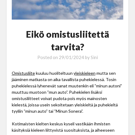
Eikö omistusliitettä
tarvita?
Posted on
29/01/2024
by
Sini
Omistusliite
kuuluu huoliteltuun
yleiskieleen
mutta sen
jääminen matkasta on aika tavallista puhekielessä. Tosin
puhekielessä lyhenevät sanat muutenkin eli ”minun autoni”
muuttuu muotoon ”mun auto”. Puhekielen lisäksi
omistusliitteet voivat pudota pois myös mainosten
kielestä, joissa usein sekoitetaan yleiskieltä ja puhekieltä
tyyliin ”minun auto” tai ”Minun Sonera”.
Kotimaisten kielten keskus kyseli vastikään ihmisten
käsityksiä kieleen liittyvistä suosituksista, ja aiheeseen