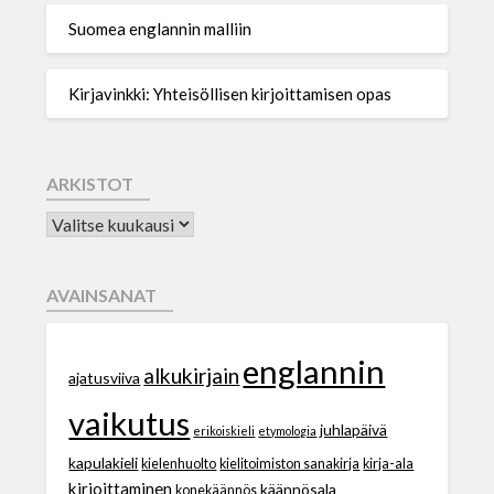
Suomea englannin malliin
Kirjavinkki: Yhteisöllisen kirjoittamisen opas
ARKISTOT
AVAINSANAT
englannin
alkukirjain
ajatusviiva
vaikutus
juhlapäivä
erikoiskieli
etymologia
kapulakieli
kielenhuolto
kielitoimiston sanakirja
kirja-ala
kirjoittaminen
käännösala
konekäännös