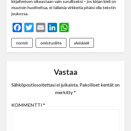
kirjaihmisen oikeastaan vain surulliseksi – jos kirjan kieli on
muutoin huoliteltua, ei tällaisia virkkeitä pitäisi olla tekstin
joukossa.
Facebook
Twitter
Email
LinkedIn
WhatsApp
normit
omistusliite
yleiskieli
Vastaa
Sähköpostiosoitettasi ei julkaista.
Pakolliset kentät on
merkitty
*
KOMMENTTI
*