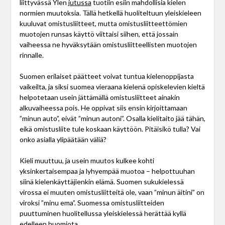
liittyvässä Ylen
jutussa
tuotiin esiin mahdollisia kielen
normien muutoksia. Tällä hetkellä huoliteltuun yleiskieleen
kuuluvat omistusliitteet, mutta omistusliitteettömien
muotojen runsas käyttö viittaisi siihen, että jossain
vaiheessa ne hyväksytään omistusliitteellisten muotojen
rinnalle.
Suomen erilaiset päätteet voivat tuntua kielenoppijasta
vaikeilta, ja siksi suomea vieraana kielenä opiskelevien kieltä
helpotetaan usein jättämällä omistusliitteet ainakin
alkuvaiheessa pois. He oppivat siis ensin kirjoittamaan
”minun auto”, eivät ”minun autoni”. Osalla kielitaito jää tähän,
eikä omistusliite tule koskaan käyttöön. Pitäisikö tulla? Vai
onko asialla ylipäätään väliä?
Kieli muuttuu, ja usein muutos kulkee kohti
yksinkertaisempaa ja lyhyempää muotoa – helpottuuhan
siinä kielenkäyttäjienkin elämä. Suomen sukukielessä
virossa ei muuten omistusliitteitä ole, vaan ”minun äitini” on
viroksi ”minu ema”. Suomessa omistusliitteiden
puuttuminen huolitellussa yleiskielessä herättää kyllä
edelleen huomiota.