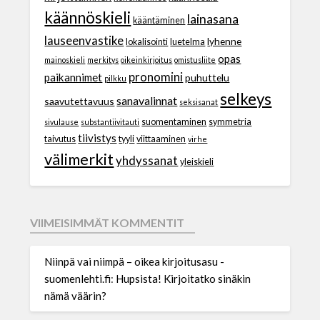
käännöskieli
lainasana
kääntäminen
lauseenvastike
lyhenne
lokalisointi
luetelma
opas
mainoskieli
merkitys
oikeinkirjoitus
omistusliite
pronomini
paikannimet
puhuttelu
pilkku
selkeys
sanavalinnat
saavutettavuus
seksisanat
suomentaminen
symmetria
sivulause
substantiivitauti
tiivistys
taivutus
tyyli
viittaaminen
virhe
välimerkit
yhdyssanat
yleiskieli
VIIMEISIMMÄT KOMMENTIT
Niinpä vai niimpä – oikea kirjoitusasu -
suomenlehti.fi
:
Hupsista! Kirjoitatko sinäkin
nämä väärin?