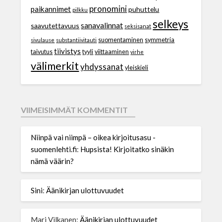
pronomini
paikannimet
puhuttelu
pilkku
selkeys
sanavalinnat
saavutettavuus
seksisanat
suomentaminen
symmetria
sivulause
substantiivitauti
tiivistys
taivutus
tyyli
viittaaminen
virhe
välimerkit
yhdyssanat
yleiskieli
VIIMEISIMMÄT KOMMENTIT
Niinpä vai niimpä – oikea kirjoitusasu -
suomenlehti.fi
:
Hupsista! Kirjoitatko sinäkin
nämä väärin?
Sini
:
Äänikirjan ulottuvuudet
Mari Vilkanen
:
Äänikirjan ulottuvuudet