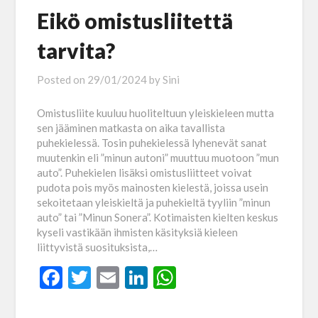
Eikö omistusliitettä
tarvita?
Posted on
29/01/2024
by
Sini
Omistusliite kuuluu huoliteltuun yleiskieleen mutta
sen jääminen matkasta on aika tavallista
puhekielessä. Tosin puhekielessä lyhenevät sanat
muutenkin eli ”minun autoni” muuttuu muotoon ”mun
auto”. Puhekielen lisäksi omistusliitteet voivat
pudota pois myös mainosten kielestä, joissa usein
sekoitetaan yleiskieltä ja puhekieltä tyyliin ”minun
auto” tai ”Minun Sonera”. Kotimaisten kielten keskus
kyseli vastikään ihmisten käsityksiä kieleen
liittyvistä suosituksista,…
Facebook
Twitter
Email
LinkedIn
WhatsApp