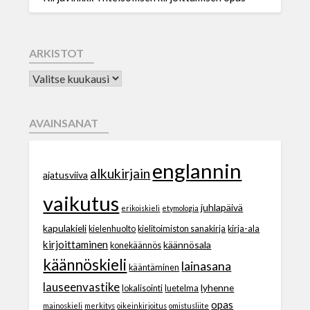
ARKISTOT
AVAINSANAT
englannin
alkukirjain
ajatusviiva
vaikutus
juhlapäivä
erikoiskieli
etymologia
kapulakieli
kielenhuolto
kielitoimiston sanakirja
kirja-ala
kirjoittaminen
käännösala
konekäännös
käännöskieli
lainasana
kääntäminen
lauseenvastike
lyhenne
lokalisointi
luetelma
opas
mainoskieli
merkitys
oikeinkirjoitus
omistusliite