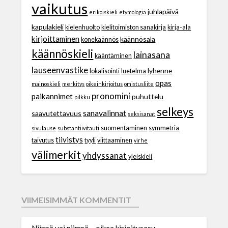
vaikutus
juhlapäivä
erikoiskieli
etymologia
kapulakieli
kielenhuolto
kielitoimiston sanakirja
kirja-ala
kirjoittaminen
käännösala
konekäännös
käännöskieli
lainasana
kääntäminen
lauseenvastike
lyhenne
lokalisointi
luetelma
opas
mainoskieli
merkitys
oikeinkirjoitus
omistusliite
pronomini
paikannimet
puhuttelu
pilkku
selkeys
sanavalinnat
saavutettavuus
seksisanat
suomentaminen
symmetria
sivulause
substantiivitauti
tiivistys
taivutus
tyyli
viittaaminen
virhe
välimerkit
yhdyssanat
yleiskieli
VIIMEISIMMÄT KOMMENTIT
Niinpä vai niimpä – oikea kirjoitusasu -