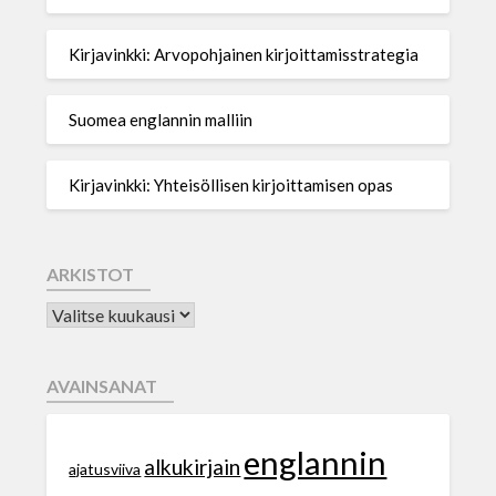
Kirjavinkki: Arvopohjainen kirjoittamisstrategia
Suomea englannin malliin
Kirjavinkki: Yhteisöllisen kirjoittamisen opas
ARKISTOT
AVAINSANAT
englannin
alkukirjain
ajatusviiva