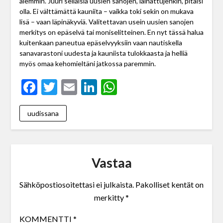
aiemmin. Juuri sellaisia uusien sanojen, lainattujenkin, pitäisi
olla. Ei välttämättä kauniita – vaikka toki sekin on mukava
lisä – vaan läpinäkyviä. Valitettavan usein uusien sanojen
merkitys on epäselvä tai moniselitteinen. En nyt tässä halua
kuitenkaan paneutua epäselvyyksiin vaan nautiskella
sanavarastoni uudesta ja kauniista tulokkaasta ja helliä
myös omaa kehomieltäni jatkossa paremmin.
Facebook
Twitter
Email
LinkedIn
WhatsApp
uudissana
Vastaa
Sähköpostiosoitettasi ei julkaista.
Pakolliset kentät on
merkitty
*
KOMMENTTI
*