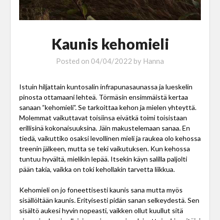
Kaunis kehomieli
Posted on
04/04/2022
by
Hanna
Istuin hiljattain kuntosalin infrapunasaunassa ja lueskelin
pinosta ottamaani lehteä. Törmäsin ensimmäistä kertaa
sanaan ”kehomieli”. Se tarkoittaa kehon ja mielen yhteyttä.
Molemmat vaikuttavat toisiinsa eivätkä toimi toisistaan
erillisinä kokonaisuuksina. Jäin makustelemaan sanaa. En
tiedä, vaikuttiko osaksi levollinen mieli ja raukea olo kehossa
treenin jälkeen, mutta se teki vaikutuksen. Kun kehossa
tuntuu hyvältä, mielikin lepää. Itsekin käyn salilla paljolti
pään takia, vaikka on toki kehollakin tarvetta liikkua.
Kehomieli on jo foneettisesti kaunis sana mutta myös
sisällöltään kaunis. Erityisesti pidän sanan selkeydestä. Sen
sisältö aukesi hyvin nopeasti, vaikken ollut kuullut sitä