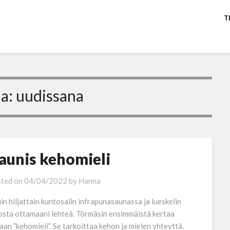
T
na:
uudissana
aunis kehomieli
ted on
04/04/2022
by
Hanna
uin hiljattain kuntosalin infrapunasaunassa ja lueskelin
osta ottamaani lehteä. Törmäsin ensimmäistä kertaa
aan ”kehomieli”. Se tarkoittaa kehon ja mielen yhteyttä.