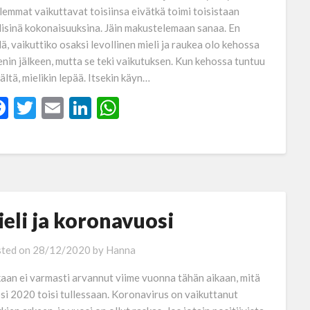
emmat vaikuttavat toisiinsa eivätkä toimi toisistaan
llisinä kokonaisuuksina. Jäin makustelemaan sanaa. En
dä, vaikuttiko osaksi levollinen mieli ja raukea olo kehossa
enin jälkeen, mutta se teki vaikutuksen. Kun kehossa tuntuu
ältä, mielikin lepää. Itsekin käyn…
Facebook
Twitter
Email
LinkedIn
WhatsApp
ieli ja koronavuosi
ted on
28/12/2020
by
Hanna
aan ei varmasti arvannut viime vuonna tähän aikaan, mitä
si 2020 toisi tullessaan. Koronavirus on vaikuttanut