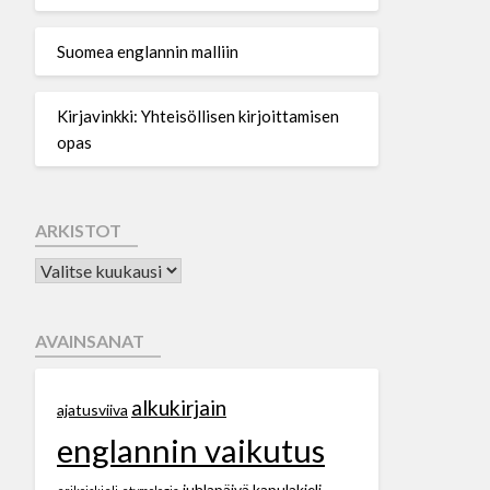
Suomea englannin malliin
Kirjavinkki: Yhteisöllisen kirjoittamisen
opas
ARKISTOT
AVAINSANAT
alkukirjain
ajatusviiva
englannin vaikutus
juhlapäivä
kapulakieli