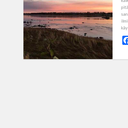
kai
pit
san
ilm
käy