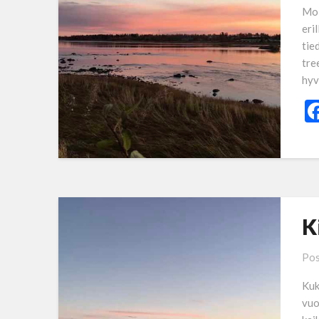
Mol
eri
tie
tre
hyv
K
Pos
Kuk
vuo