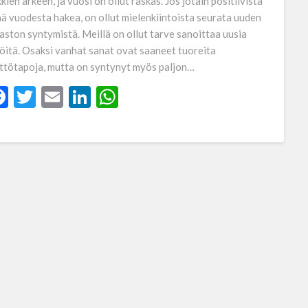
kkien arkeen, ja vuosi on ollut raskas. Jos jotain positiivista
ää vuodesta hakea, on ollut mielenkiintoista seurata uuden
aston syntymistä. Meillä on ollut tarve sanoittaa uusia
iöitä. Osaksi vanhat sanat ovat saaneet tuoreita
ttötapoja, mutta on syntynyt myös paljon…
Facebook
Twitter
Email
LinkedIn
WhatsApp