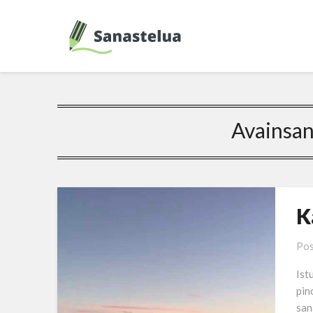
Avainsa
K
Pos
Ist
pin
san