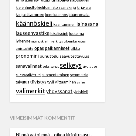
erikoiskieli
etymologia
kielenhuolto
kielitoimiston sanakirja
kirja-ala
kirjoittaminen
käännösala
konekäännös
käännöskieli
lainasana
kääntäminen
lauseenvastike
lokalisointi
luetelma
lyhenne
mainoskieli
merkitys
oikeinkirjoitus
opas
paikannimet
omistusliite
pilkku
pronomini
puhuttelu
saavutettavuus
selkeys
sanavalinnat
seksisanat
sivulause
suomentaminen
symmetria
substantiivitauti
tiivistys
taivutus
tyyli
viittaaminen
virhe
välimerkit
yhdyssanat
yleiskieli
VIIMEISIMMÄT KOMMENTIT
Niinpä vai niimpä – oikea kirjoitusasu -