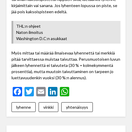
kirjaimittain vai sanana. Jos lyhenteen lopussa on piste, se
jää pois kaksoispisteen edeltä.
THL:n ohjeet
Naton ilmoitus
Washington D.C:n asukkaat
Myös mittaa tai määrää ilmaisevaa lyhennettä tai merkkiä
pitää tarvittaessa muistaa taivuttaa. Perusmuotoisen luvun
jälkeen lyhennettä ei taivuteta (30 % = kolmekymmentä
prosenttia), mutta muutoin taivuttaminen on tarpeen jo
luettavuudenkin vuoksi (30 %:n alennus).
Facebook
Twitter
Email
LinkedIn
WhatsApp
lyhenne
vinkki
yhtenäisyys