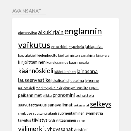
AVAINSANAT
englannin
alkukirjain
ajatusviiva
vaikutus
juhlapäivä
erikoiskieli
etymologia
kapulakieli
kielenhuolto
kielitoimiston sanakirja
kirja-ala
kirjoittaminen
käännösala
konekäännös
käännöskieli
lainasana
kääntäminen
lauseenvastike
lyhenne
lokalisointi
luetelma
opas
mainoskieli
merkitys
oikeinkirjoitus
omistusliite
pronomini
paikannimet
puhuttelu
pilkku
selkeys
sanavalinnat
saavutettavuus
seksisanat
suomentaminen
symmetria
sivulause
substantiivitauti
tiivistys
taivutus
tyyli
viittaaminen
virhe
välimerkit
yhdyssanat
yleiskieli