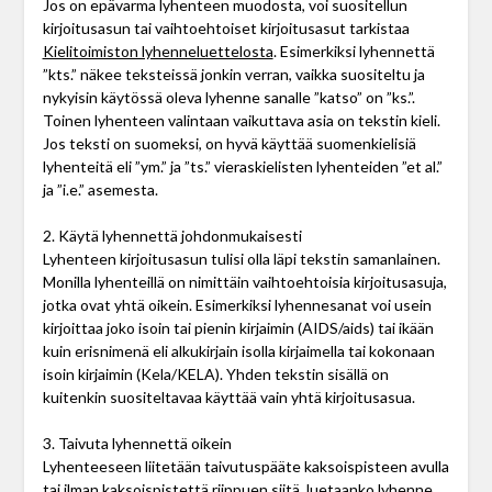
Jos on epävarma lyhenteen muodosta, voi suositellun
kirjoitusasun tai vaihtoehtoiset kirjoitusasut tarkistaa
Kielitoimiston lyhenneluettelosta
. Esimerkiksi lyhennettä
”kts.” näkee teksteissä jonkin verran, vaikka suositeltu ja
nykyisin käytössä oleva lyhenne sanalle ”katso” on ”ks.”.
Toinen lyhenteen valintaan vaikuttava asia on tekstin kieli.
Jos teksti on suomeksi, on hyvä käyttää suomenkielisiä
lyhenteitä eli ”ym.” ja ”ts.” vieraskielisten lyhenteiden ”et al.”
ja ”i.e.” asemesta.
2. Käytä lyhennettä johdonmukaisesti
Lyhenteen kirjoitusasun tulisi olla läpi tekstin samanlainen.
Monilla lyhenteillä on nimittäin vaihtoehtoisia kirjoitusasuja,
jotka ovat yhtä oikein. Esimerkiksi lyhennesanat voi usein
kirjoittaa joko isoin tai pienin kirjaimin (AIDS/aids) tai ikään
kuin erisnimenä eli alkukirjain isolla kirjaimella tai kokonaan
isoin kirjaimin (Kela/KELA). Yhden tekstin sisällä on
kuitenkin suositeltavaa käyttää vain yhtä kirjoitusasua.
3. Taivuta lyhennettä oikein
Lyhenteeseen liitetään taivutuspääte kaksoispisteen avulla
tai ilman kaksoispistettä riippuen siitä, luetaanko lyhenne