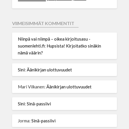
VIIMEISIMMÄT KOMMENTIT
Niinpä vai niimpä – oikea kirjoitusasu -
suomenlehti.fi
:
Hupsista! Kirjoitatko sinäkin
nämä väärin?
Sini
:
Äänikirjan ulottuvuudet
Mari Vilkanen
:
Äänikirjan ulottuvuudet
Sini
:
Sinä-passiivi
Jorma
:
Sinä-passiivi