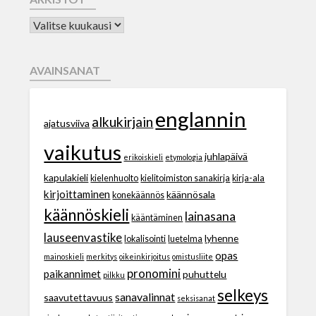
AVAINSANAT
englannin
alkukirjain
ajatusviiva
vaikutus
juhlapäivä
erikoiskieli
etymologia
kapulakieli
kielenhuolto
kielitoimiston sanakirja
kirja-ala
kirjoittaminen
käännösala
konekäännös
käännöskieli
lainasana
kääntäminen
lauseenvastike
lyhenne
lokalisointi
luetelma
opas
mainoskieli
merkitys
oikeinkirjoitus
omistusliite
pronomini
paikannimet
puhuttelu
pilkku
selkeys
sanavalinnat
saavutettavuus
seksisanat