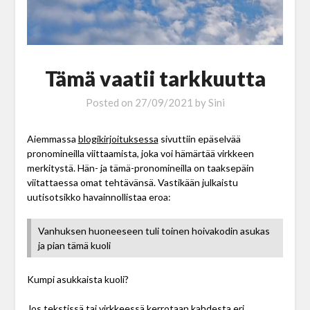
Tämä vaatii tarkkuutta
Posted on
27/09/2021
by
Sini
Aiemmassa
blogikirjoituksessa
sivuttiin epäselvää
pronomineilla viittaamista, joka voi hämärtää virkkeen
merkitystä. Hän- ja tämä-pronomineilla on taaksepäin
viitattaessa omat tehtävänsä. Vastikään julkaistu
uutisotsikko havainnollistaa eroa:
Vanhuksen huoneeseen tuli toinen hoivakodin asukas
ja pian tämä kuoli
Kumpi asukkaista kuoli?
Jos tekstissä tai virkkeessä kerrotaan kahdesta eri