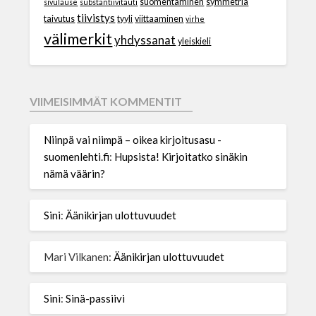
suomentaminen
symmetria
sivulause
substantiivitauti
tiivistys
taivutus
tyyli
viittaaminen
virhe
välimerkit
yhdyssanat
yleiskieli
VIIMEISIMMÄT KOMMENTIT
Niinpä vai niimpä – oikea kirjoitusasu -
suomenlehti.fi
:
Hupsista! Kirjoitatko sinäkin
nämä väärin?
Sini
:
Äänikirjan ulottuvuudet
Mari Vilkanen
:
Äänikirjan ulottuvuudet
Sini
:
Sinä-passiivi