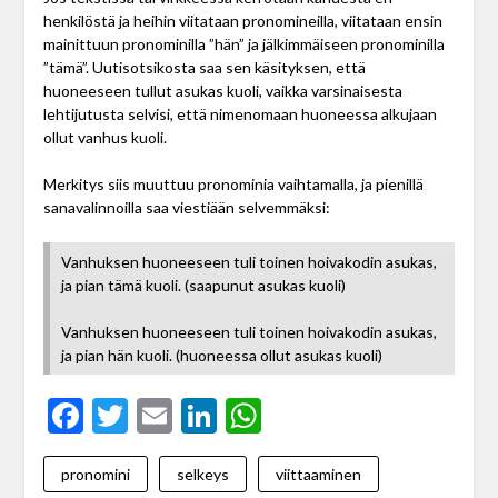
henkilöstä ja heihin viitataan pronomineilla, viitataan ensin
mainittuun pronominilla ”hän” ja jälkimmäiseen pronominilla
”tämä”. Uutisotsikosta saa sen käsityksen, että
huoneeseen tullut asukas kuoli, vaikka varsinaisesta
lehtijutusta selvisi, että nimenomaan huoneessa alkujaan
ollut vanhus kuoli.
Merkitys siis muuttuu pronominia vaihtamalla, ja pienillä
sanavalinnoilla saa viestiään selvemmäksi:
Vanhuksen huoneeseen tuli toinen hoivakodin asukas,
ja pian tämä kuoli. (saapunut asukas kuoli)
Vanhuksen huoneeseen tuli toinen hoivakodin asukas,
ja pian hän kuoli. (huoneessa ollut asukas kuoli)
Facebook
Twitter
Email
LinkedIn
WhatsApp
pronomini
selkeys
viittaaminen