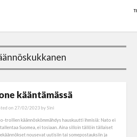
T
äännöskukkanen
one kääntämässä
ted on
27/02/2023
by
Sini
o-trollien käännöskömmähdys hauskuutti ihmisiä: Nato ei
 tallentaa Suomea, ei tosiaan. Aina silloin tällöin tällaiset
ekäännökset nousevat uutisiin tai somepostauksiin ja