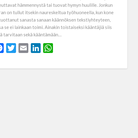
euttavat hämmennystä tai tuovat hymyn huulille. Jonkun
ran on tullut itsekin naureskeltua työhuoneella, kun kone
tuottanut sanasta sanaan käännöksen tekstiyhteyteen,
sa se ei lainkaan toimi. Ainakin toistaiseksi kääntäjiä siis
lä tarvitaan sekä kääntämään…
Facebook
Twitter
Email
LinkedIn
WhatsApp