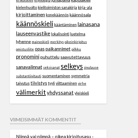
erikoiskieli
etymologia
kielenhuolto
kielitoimiston sanakirja
kirja-ala
kirjoittaminen
käännösala
konekäännös
käännöskieli
lainasana
kääntäminen
lauseenvastike
lokalisointi
luetelma
lyhenne
mainoskieli
merkitys
oikeinkirjoitus
opas
paikannimet
omistusliite
pilkku
pronomini
puhuttelu
saavutettavuus
selkeys
sanavalinnat
seksisanat
sivulause
suomentaminen
symmetria
substantiivitauti
tiivistys
taivutus
tyyli
viittaaminen
virhe
välimerkit
yhdyssanat
yleiskieli
VIIMEISIMMÄT KOMMENTIT
Niinpä vai niimpä – oikea kirjoitusasu -