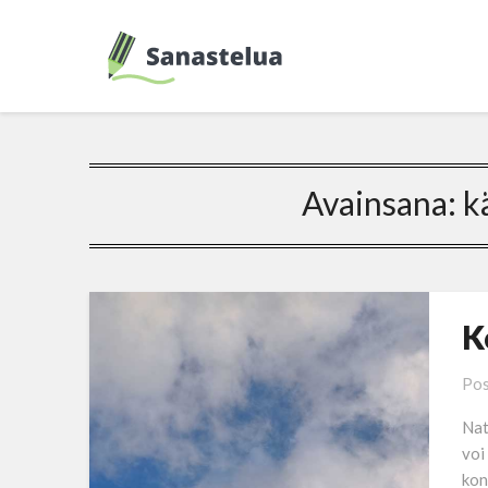
Avainsana:
k
K
Pos
Nat
voi
kon