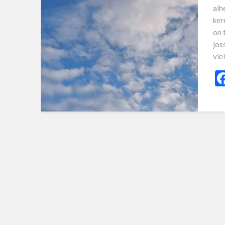
aih
ker
on 
jos
vie