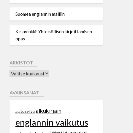
Suomea englannin malliin
Kirjavinkki: Yhteisöllisen kirjoittamisen
opas
ARKISTOT
AVAINSANAT
alkukirjain
ajatusviiva
englannin vaikutus
juhlapäivä
kapulakieli