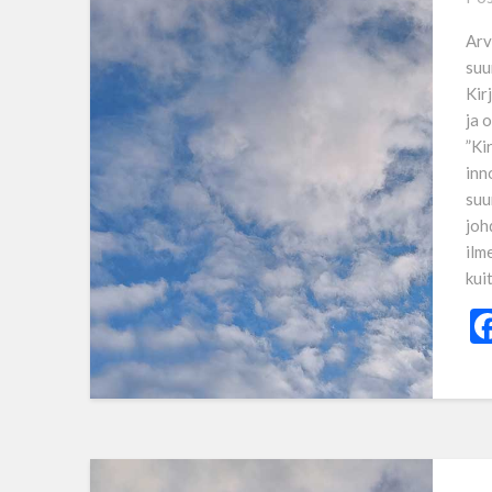
Arv
suu
Kir
ja 
”Ki
inn
suu
joh
ilm
kui