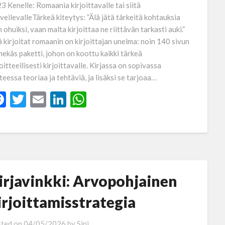
3 Kenelle: Romaania kirjoittavalle tai siitä
veilevalleTärkeä kiteytys: ”Älä jätä tärkeitä kohtauksia
n ohuiksi, vaan malta kirjoittaa ne riittävän tarkasti auki.”
ä kirjoitat romaanin on kirjoittajan unelma: noin 140 sivun
mekäs paketti, johon on koottu kaikki tärkeä
oitteellisesti kirjoittavalle. Kirjassa on sopivassa
teessa teoriaa ja tehtäviä, ja lisäksi se tarjoaa…
Facebook
Twitter
Email
LinkedIn
WhatsApp
irjavinkki: Arvopohjainen
irjoittamisstrategia
ted on
04/05/2026
by
Sini