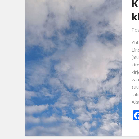
K
k
Pos
Yht
Lin
(mu
kit
kir
väh
suu
raho
Aka