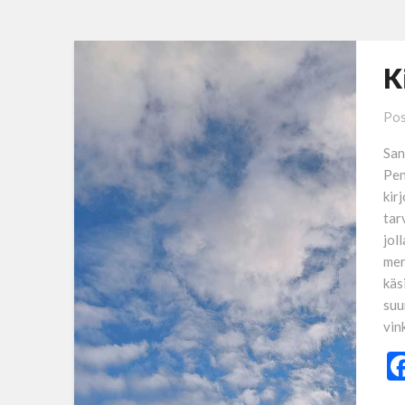
K
Pos
San
Pen
kir
tarv
jol
mer
käs
suu
vin