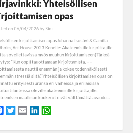
irjavinkki: Yhteisöllisen
irjoittamisen opas
ted on
06/04/2026
by
Sini
eisöllisen kirjoittamisen opasJohanna Isosävi & Camilla
dholm, Art House 2023 Kenelle: Akateemisille kirjoittajille
tta sovellettavissa myös muuhun kirjoittamiseen)Tärkeä
eytys: ”Kun oppii tauottamaan kirjoittamista, – –
joittamisesta nauttii enemmän ja kokee todennäköisesti
emmän stressiä siitä.” Yhteisöllisen kirjoittamisen opas on
nnattu erityisesti uransa eri vaiheissa ja erilaisissa
itustilanteissa oleville akateemisille kirjoittajille.
teemisen maailman koukerot eivät välttämättä avaudu…
Facebook
Twitter
Email
LinkedIn
WhatsApp