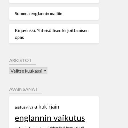
Suomea englannin malliin
Kirjavinkki: Yhteisöllisen kirjoittamisen
opas
ARKISTOT
AVAINSANAT
alkukirjain
ajatusviiva
englannin vaikutus
juhlapäivä
kapulakieli