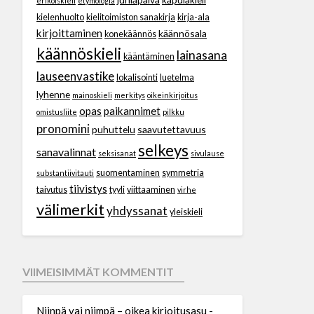
erikoiskieli
etymologia
kielenhuolto
kielitoimiston sanakirja
kirja-ala
kirjoittaminen
käännösala
konekäännös
käännöskieli
lainasana
kääntäminen
lauseenvastike
lokalisointi
luetelma
lyhenne
mainoskieli
merkitys
oikeinkirjoitus
opas
paikannimet
omistusliite
pilkku
pronomini
puhuttelu
saavutettavuus
selkeys
sanavalinnat
seksisanat
sivulause
suomentaminen
symmetria
substantiivitauti
tiivistys
taivutus
tyyli
viittaaminen
virhe
välimerkit
yhdyssanat
yleiskieli
VIIMEISIMMÄT KOMMENTIT
Niinpä vai niimpä – oikea kirjoitusasu -