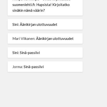
suomenlehti.fi
:
Hupsista! Kirjoitatko
sinäkin nämä väärin?
Sini
:
Äänikirjan ulottuvuudet
Mari Vilkanen
:
Äänikirjan ulottuvuudet
Sini
:
Sinä-passiivi
Jorma
:
Sinä-passiivi