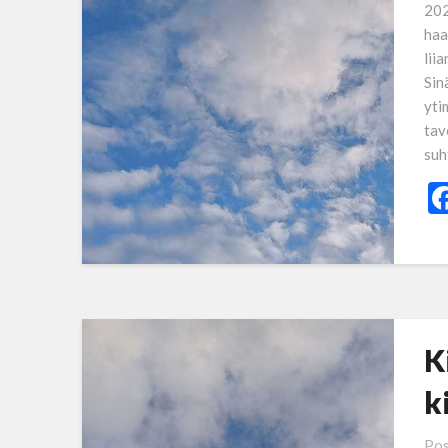
202
haa
liia
Sin
yti
tav
suh
K
k
Pos