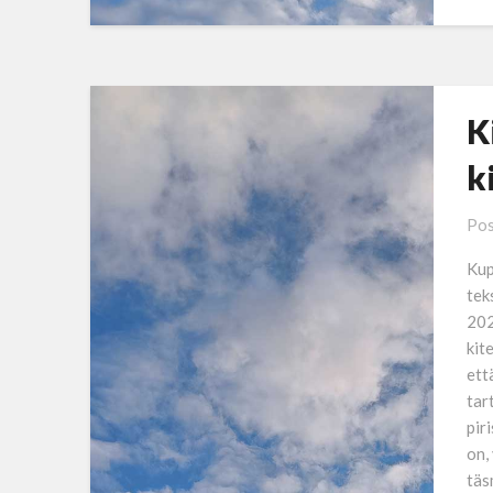
K
k
Pos
Kup
tek
202
kit
ett
tar
pir
on,
täs