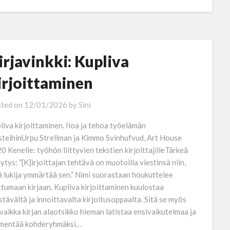
irjavinkki: Kupliva
irjoittaminen
ted on
12/01/2026
by
Sini
liva kirjoittaminen. Iloa ja tehoa työelämän
steihinUrpu Strellman ja Kimmo Svinhufvud, Art House
0 Kenelle: työhön liittyvien tekstien kirjoittajilleTärkeä
eytys: ”[K]irjoittajan tehtävä on muotoilla viestinsä niin,
ä lukija ymmärtää sen.” Nimi suorastaan houkuttelee
ttumaan kirjaan. Kupliva kirjoittaminen kuulostaa
istävältä ja innoittavalta kirjoitusoppaalta. Sitä se myös
 vaikka kirjan alaotsikko hieman latistaa ensivaikutelmaa ja
mentää kohderyhmäksi…