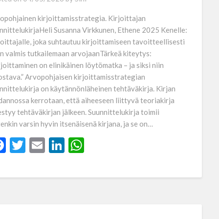
opohjainen kirjoittamisstrategia. Kirjoittajan
nnittelukirjaHeli Susanna Virkkunen, Ethene 2025 Kenelle:
joittajalle, joka suhtautuu kirjoittamiseen tavoitteellisesti
on valmis tutkailemaan arvojaanTärkeä kiteytys:
rjoittaminen on elinikäinen löytömatka – ja siksi niin
ostava.” Arvopohjaisen kirjoittamisstrategian
nnittelukirja on käytännönläheinen tehtäväkirja. Kirjan
dannossa kerrotaan, että aiheeseen liittyvä teoriakirja
estyy tehtäväkirjan jälkeen. Suunnittelukirja toimii
tenkin varsin hyvin itsenäisenä kirjana, ja se on…
Facebook
Twitter
Email
LinkedIn
WhatsApp