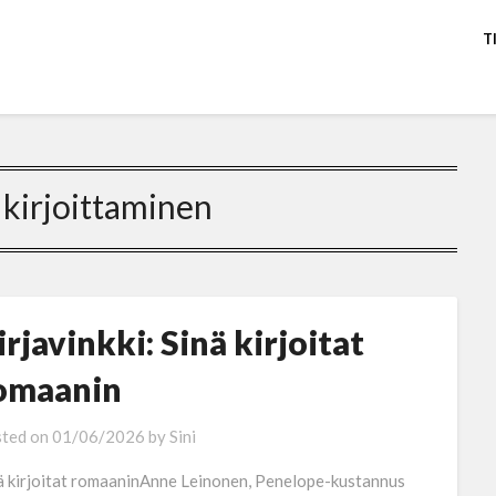
T
:
kirjoittaminen
irjavinkki: Sinä kirjoitat
omaanin
ted on
01/06/2026
by
Sini
ä kirjoitat romaaninAnne Leinonen, Penelope-kustannus