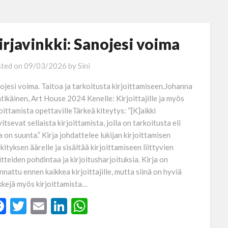
irjavinkki: Sanojesi voima
ted on
09/03/2026
by
Sini
ojesi voima. Taitoa ja tarkoitusta kirjoittamiseen.Johanna
tikäinen, Art House 2024 Kenelle: Kirjoittajille ja myös
joittamista opettavilleTärkeä kiteytys: “[K]aikki
itsevat sellaista kirjoittamista, jolla on tarkoitusta eli
la on suunta.” Kirja johdattelee lukijan kirjoittamisen
kityksen äärelle ja sisältää kirjoittamiseen liittyvien
itteiden pohdintaa ja kirjoitusharjoituksia. Kirja on
nnattu ennen kaikkea kirjoittajille, mutta siinä on hyviä
kkejä myös kirjoittamista…
Facebook
Twitter
Email
LinkedIn
WhatsApp