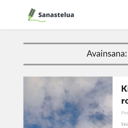
Avainsana
K
r
Pos
Sin