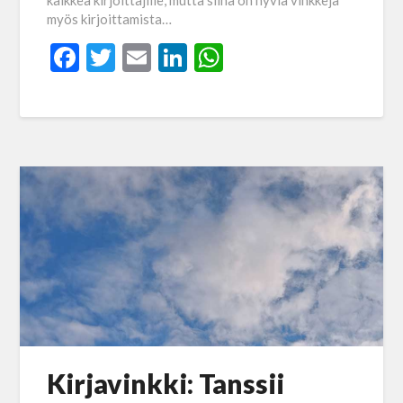
kaikkea kirjoittajille, mutta siinä on hyviä vinkkejä
myös kirjoittamista…
Facebook
Twitter
Email
LinkedIn
WhatsApp
Kirjavinkki: Tanssii