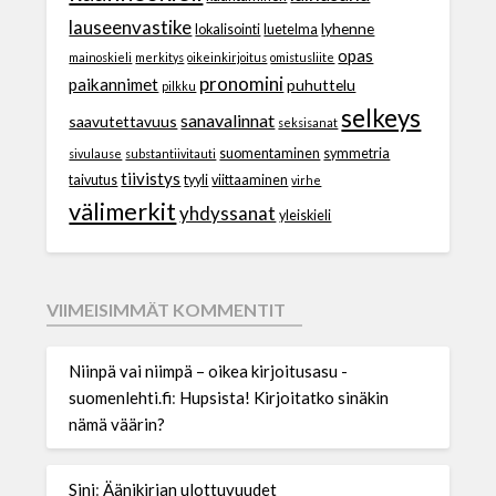
lauseenvastike
lyhenne
lokalisointi
luetelma
opas
mainoskieli
merkitys
oikeinkirjoitus
omistusliite
pronomini
paikannimet
puhuttelu
pilkku
selkeys
sanavalinnat
saavutettavuus
seksisanat
suomentaminen
symmetria
sivulause
substantiivitauti
tiivistys
taivutus
tyyli
viittaaminen
virhe
välimerkit
yhdyssanat
yleiskieli
VIIMEISIMMÄT KOMMENTIT
Niinpä vai niimpä – oikea kirjoitusasu -
suomenlehti.fi
:
Hupsista! Kirjoitatko sinäkin
nämä väärin?
Sini
:
Äänikirjan ulottuvuudet