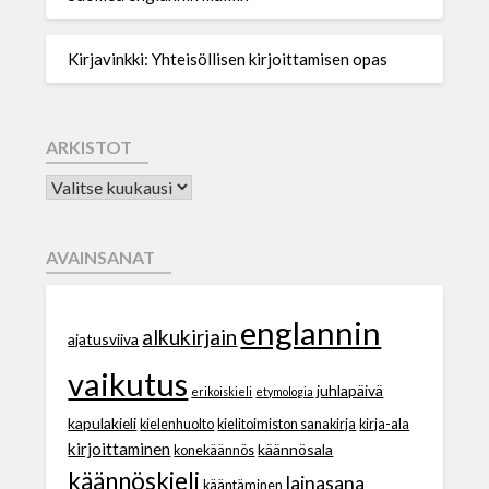
Kirjavinkki: Yhteisöllisen kirjoittamisen opas
ARKISTOT
AVAINSANAT
englannin
alkukirjain
ajatusviiva
vaikutus
juhlapäivä
erikoiskieli
etymologia
kapulakieli
kielenhuolto
kielitoimiston sanakirja
kirja-ala
kirjoittaminen
käännösala
konekäännös
käännöskieli
lainasana
kääntäminen