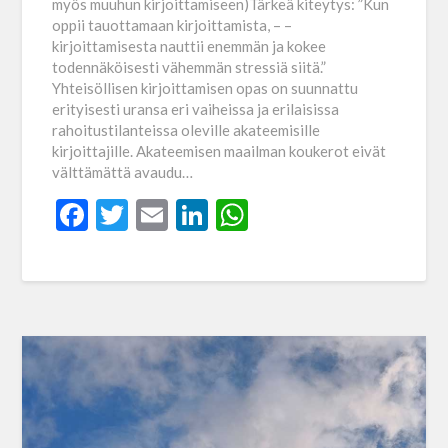
myös muuhun kirjoittamiseen)Tärkeä kiteytys: ”Kun
oppii tauottamaan kirjoittamista, – –
kirjoittamisesta nauttii enemmän ja kokee
todennäköisesti vähemmän stressiä siitä.”
Yhteisöllisen kirjoittamisen opas on suunnattu
erityisesti uransa eri vaiheissa ja erilaisissa
rahoitustilanteissa oleville akateemisille
kirjoittajille. Akateemisen maailman koukerot eivät
välttämättä avaudu…
Facebook
Twitter
Email
LinkedIn
WhatsApp