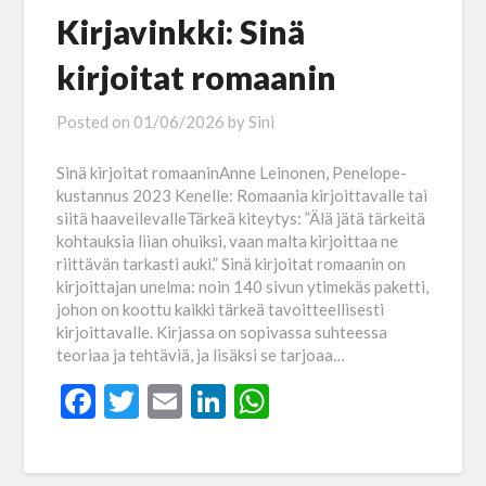
Kirjavinkki: Sinä
kirjoitat romaanin
Posted on
01/06/2026
by
Sini
Sinä kirjoitat romaaninAnne Leinonen, Penelope-
kustannus 2023 Kenelle: Romaania kirjoittavalle tai
siitä haaveilevalleTärkeä kiteytys: ”Älä jätä tärkeitä
kohtauksia liian ohuiksi, vaan malta kirjoittaa ne
riittävän tarkasti auki.” Sinä kirjoitat romaanin on
kirjoittajan unelma: noin 140 sivun ytimekäs paketti,
johon on koottu kaikki tärkeä tavoitteellisesti
kirjoittavalle. Kirjassa on sopivassa suhteessa
teoriaa ja tehtäviä, ja lisäksi se tarjoaa…
Facebook
Twitter
Email
LinkedIn
WhatsApp