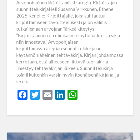
Arvopohjainen kirjoittamisstrategia. Kirjoittajan
suunnittelukirjaHeli Susanna Virkkunen, Ethene
2025 Kenelle: Kirjoittajalle, joka suhtautuu
kirjoittamiseen tavoitteellisesti ja on valmis
tutkailemaan arvojaanTärkeä kiteytys:
”Kirjoittaminen on elinikäinen löytömatka – ja siksi
niin innostava.” Arvopohjaisen
kirjoittamisstrategian suunnittelukirja on
käytännönläheinen tehtäväkirja. Kirjan johdannossa
kerrotaan, että aiheeseen liittyvä teoriakirja
ilmestyy tehtäväkirjan jälkeen. Suunnittelukirja
toimii kuitenkin varsin hyvin itsenäisenä kirjana, ja
se on…
Facebook
Twitter
Email
LinkedIn
WhatsApp