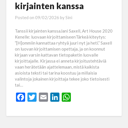
kirjainten kanssa
Posted on
09/02/2026
by
Sini
Tanssii kirjainten kanssaJani Saxell, Art House 2020
Kenelle: luovaan kirjoittamiseenTärkeä kiteytys:
”[H]ommiin kannattaa ryhtyä juuri nyt ja heti.” Saxell
on luovan kirjoittamisen opettaja, ja on koonnut
kirjaan varsin kattavan tietopaketin luovalle
kirjoittajalle. Kirjassa ei anneta kirjoitustehtäviä
vaan herätetään ajattelemaan, mistä kaikista
asioista teksti tai tarina koostuu ja millaisia
valintoja jokainen kirjoittaja tekee joko tietoisesti
tai…
Facebook
Twitter
Email
LinkedIn
WhatsApp