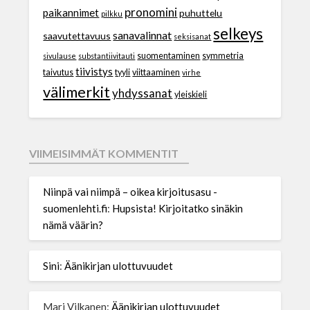
pronomini
paikannimet
puhuttelu
pilkku
selkeys
sanavalinnat
saavutettavuus
seksisanat
suomentaminen
symmetria
sivulause
substantiivitauti
tiivistys
taivutus
tyyli
viittaaminen
virhe
välimerkit
yhdyssanat
yleiskieli
VIIMEISIMMÄT KOMMENTIT
Niinpä vai niimpä – oikea kirjoitusasu -
suomenlehti.fi
:
Hupsista! Kirjoitatko sinäkin
nämä väärin?
Sini
:
Äänikirjan ulottuvuudet
Mari Vilkanen
:
Äänikirjan ulottuvuudet