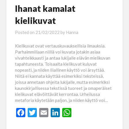
Ihanat kamalat
kielikuvat
Posted on
21/02/2022
by
Hanna
Kielikuvat ovat vertauskuvauksellisia ilmauksia.
Parhaimmillaan niillä voi kuvata jotakin asiaa
vivahteikkaasti ja antaa lukijalle elävän mielikuvan
tapahtuneesta. Toisaalta kielikuvat kuluvat
nopeasti, ja niiden liiallinen käyttö voi ärsyttää.
Niitä ei kannata käyttää esimerkiksi teksteissä,
joissa annetaan ohjeita lukijalle, mutta esimerkiksi
kaunokirjallisessa tekstissä tuoreet ja omaperäiset
kielikuvat elävöittävät kerrontaa. Urheilussa
metaforia käytetään paljon, ja niiden käyttö voi…
Facebook
Twitter
Email
LinkedIn
WhatsApp