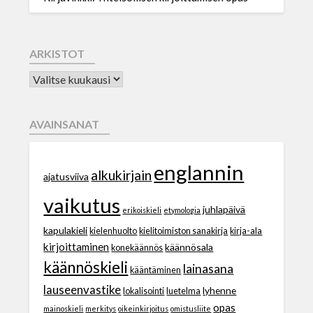
ARKISTOT
AVAINSANAT
englannin
alkukirjain
ajatusviiva
vaikutus
juhlapäivä
erikoiskieli
etymologia
kapulakieli
kielenhuolto
kielitoimiston sanakirja
kirja-ala
kirjoittaminen
käännösala
konekäännös
käännöskieli
lainasana
kääntäminen
lauseenvastike
lyhenne
lokalisointi
luetelma
opas
mainoskieli
merkitys
oikeinkirjoitus
omistusliite