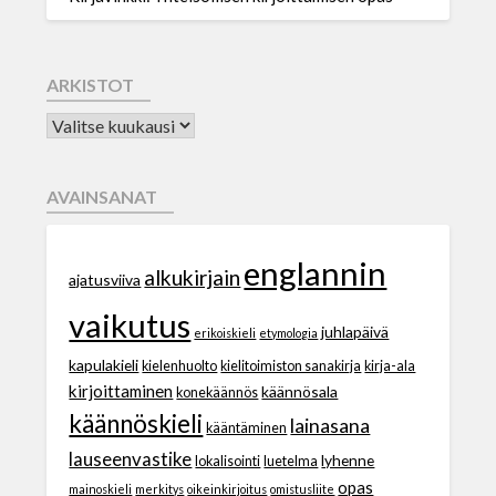
ARKISTOT
AVAINSANAT
englannin
alkukirjain
ajatusviiva
vaikutus
juhlapäivä
erikoiskieli
etymologia
kapulakieli
kielenhuolto
kielitoimiston sanakirja
kirja-ala
kirjoittaminen
käännösala
konekäännös
käännöskieli
lainasana
kääntäminen
lauseenvastike
lyhenne
lokalisointi
luetelma
opas
mainoskieli
merkitys
oikeinkirjoitus
omistusliite