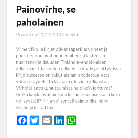
Painovirhe, se
paholainen
Posted on
20/11/2023
by
Sini
Viime viikolla kirjat olivat tapetilla: virheet ja
puutteet nousivat puheenaiheeksi lasten- ja
nuortenkirjallisuuden Finlandia-ehdokkaiden
julkistamistilaisuuden jälkeen. Tekoälyyn liittyvässä
kirjoituksessa on tullut aiemmin todettua, että
yhtään täydellistä kirjaa ei ole vielä julkaistu.
Virheitä sattuu, mutta mistä ne oikein johtuvat?
Ketkä kaikki ovat mukana kirjan tekemisessä ja ketä
voi syyttää? Kirja voi syntyä esimerkiksi näin:
Kirjailija kirjoittaa…
Facebook
Twitter
Email
LinkedIn
WhatsApp