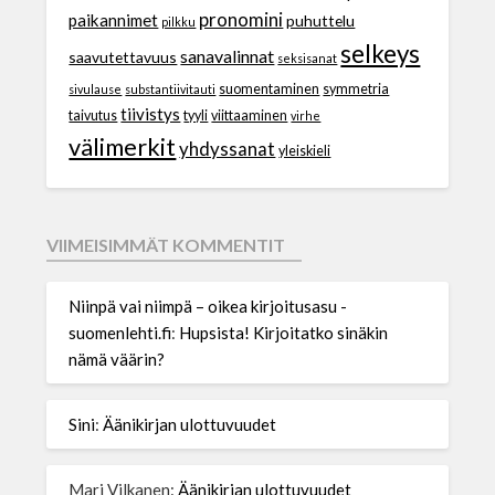
pronomini
paikannimet
puhuttelu
pilkku
selkeys
sanavalinnat
saavutettavuus
seksisanat
suomentaminen
symmetria
sivulause
substantiivitauti
tiivistys
taivutus
tyyli
viittaaminen
virhe
välimerkit
yhdyssanat
yleiskieli
VIIMEISIMMÄT KOMMENTIT
Niinpä vai niimpä – oikea kirjoitusasu -
suomenlehti.fi
:
Hupsista! Kirjoitatko sinäkin
nämä väärin?
Sini
:
Äänikirjan ulottuvuudet
Mari Vilkanen
:
Äänikirjan ulottuvuudet