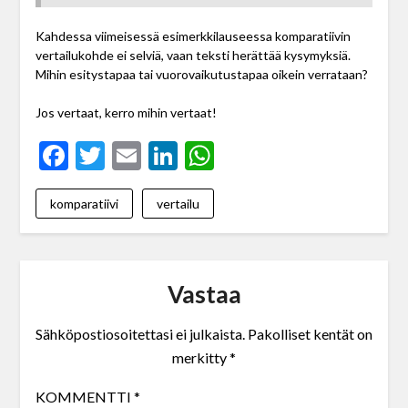
Kahdessa viimeisessä esimerkkilauseessa komparatiivin
vertailukohde ei selviä, vaan teksti herättää kysymyksiä.
Mihin esitystapaa tai vuorovaikutustapaa oikein verrataan?
Jos vertaat, kerro mihin vertaat!
Facebook
Twitter
Email
LinkedIn
WhatsApp
komparatiivi
vertailu
Vastaa
Sähköpostiosoitettasi ei julkaista.
Pakolliset kentät on
merkitty
*
KOMMENTTI
*