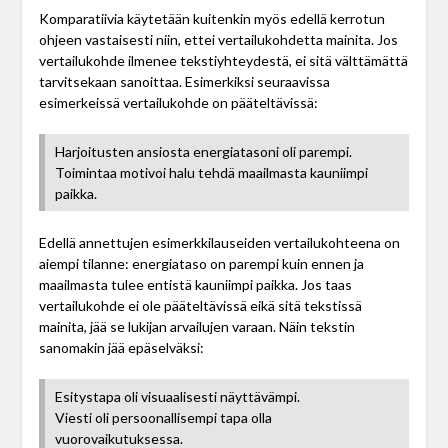
Komparatiivia käytetään kuitenkin myös edellä kerrotun
ohjeen vastaisesti niin, ettei vertailukohdetta mainita. Jos
vertailukohde ilmenee tekstiyhteydestä, ei sitä välttämättä
tarvitsekaan sanoittaa. Esimerkiksi seuraavissa
esimerkeissä vertailukohde on pääteltävissä:
Harjoitusten ansiosta energiatasoni oli parempi.
Toimintaa motivoi halu tehdä maailmasta kauniimpi
paikka.
Edellä annettujen esimerkkilauseiden vertailukohteena on
aiempi tilanne: energiataso on parempi kuin ennen ja
maailmasta tulee entistä kauniimpi paikka. Jos taas
vertailukohde ei ole pääteltävissä eikä sitä tekstissä
mainita, jää se lukijan arvailujen varaan. Näin tekstin
sanomakin jää epäselväksi:
Esitystapa oli visuaalisesti näyttävämpi.
Viesti oli persoonallisempi tapa olla
vuorovaikutuksessa.