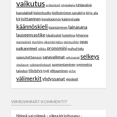
vaikutus
juhlapäivä
erikoiskieli
etymologia
kapulakieli
kielenhuolto
kielitoimiston sanakirja
kirja-ala
kirjoittaminen
käännösala
konekäännös
käännöskieli
lainasana
kääntäminen
lauseenvastike
lyhenne
lokalisointi
luetelma
opas
mainoskieli
merkitys
oikeinkirjoitus
omistusliite
pronomini
paikannimet
puhuttelu
pilkku
selkeys
sanavalinnat
saavutettavuus
seksisanat
suomentaminen
symmetria
sivulause
substantiivitauti
tiivistys
taivutus
tyyli
viittaaminen
virhe
välimerkit
yhdyssanat
yleiskieli
VIIMEISIMMÄT KOMMENTIT
Niinpä vai niimpä – oikea kirjoitusasu -