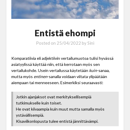
Entistä ehompi
Posted on
25/04/2022
by
Sini
Komparatiivia eli adjektiivin vertailumuotoa tulisi hyvässä
asiatyylissä käyttää niin, että kerrotaan myös sen
vertailukohde. Usein vertailussa käytetään
kuin
-sanaa,
mutta myös
entinen
-sanalla voidaan viitata ylipäätään
aiempaan tai menneeseen. Esimerkiksi seuraavasti:
Jotkin ajanjaksot ovat merkityksellisempiä
tutkimukselle kuin toiset.
He ovat kiivaampia kuin muut mutta samalla myös
ystävällisempiä.
Kisaviikonlopusta tulee entistä jännittävämpi.