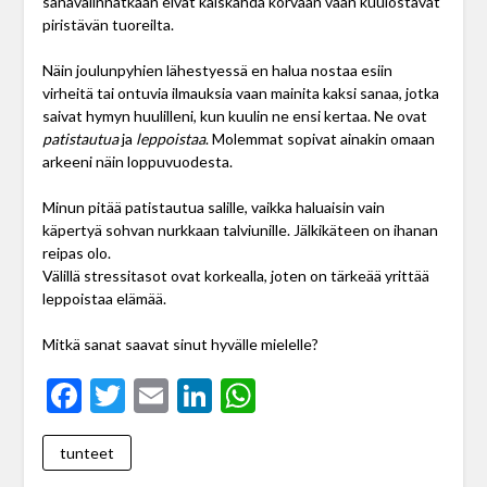
sanavalinnatkaan eivät kalskahda korvaan vaan kuulostavat
piristävän tuoreilta.
Näin joulunpyhien lähestyessä en halua nostaa esiin
virheitä tai ontuvia ilmauksia vaan mainita kaksi sanaa, jotka
saivat hymyn huulilleni, kun kuulin ne ensi kertaa. Ne ovat
patistautua
ja
leppoistaa
. Molemmat sopivat ainakin omaan
arkeeni näin loppuvuodesta.
Minun pitää patistautua salille, vaikka haluaisin vain
käpertyä sohvan nurkkaan talviunille. Jälkikäteen on ihanan
reipas olo.
Välillä stressitasot ovat korkealla, joten on tärkeää yrittää
leppoistaa elämää.
Mitkä sanat saavat sinut hyvälle mielelle?
Facebook
Twitter
Email
LinkedIn
WhatsApp
tunteet