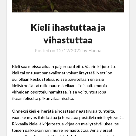
Kieli ihastuttaa ja
vihastuttaa
Posted on
12/12/2022
by
Hanna
Kieli saa meissä aikaan paljon tunteita. Väärin kirjoitettu
kieli tai ontuvat sanavalinnat voivat ärsyttää. Netti on
pullollaan keskusteluja, joissa päivitellään erilaisia
kielivirheitä tai niille naureskellaan. Toisaalta monia
virheiden osoittelu harmittaa, ja se voi tuntua jopa
ilkeämieliseltä pilkunviilaamiselta.
Onneksi kieli ei herätä ainoastaan negatiivisia tunteita,
vaan se myös ilahduttaa ja herättää positiivia mielleyhtymiä.
Rikkaalla kielellä kirjoitettua kirjaa on miellyttävä lukea, tai
toisen paikkakunnan murre riemastuttaa. Aina vieraat