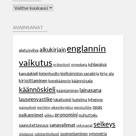
AVAINSANAT
englannin
alkukirjain
ajatusviiva
vaikutus
juhlapäivä
erikoiskieli
etymologia
kapulakieli
kielenhuolto
kielitoimiston sanakirja
kirja-ala
kirjoittaminen
käännösala
konekäännös
käännöskieli
lainasana
kääntäminen
lauseenvastike
lyhenne
lokalisointi
luetelma
opas
mainoskieli
merkitys
oikeinkirjoitus
omistusliite
pronomini
paikannimet
puhuttelu
pilkku
selkeys
sanavalinnat
saavutettavuus
seksisanat
suomentaminen
symmetria
sivulause
substantiivitauti