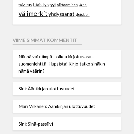
tiivistys
taivutus
tyyli
viittaaminen
virhe
välimerkit
yhdyssanat
yleiskieli
VIIMEISIMMÄT KOMMENTIT
Niinpä vai niimpä – oikea kirjoitusasu -
suomenlehti.fi
:
Hupsista! Kirjoitatko sinäkin
nämä väärin?
Sini
:
Äänikirjan ulottuvuudet
Mari Vilkanen
:
Äänikirjan ulottuvuudet
Sini
:
Sinä-passiivi