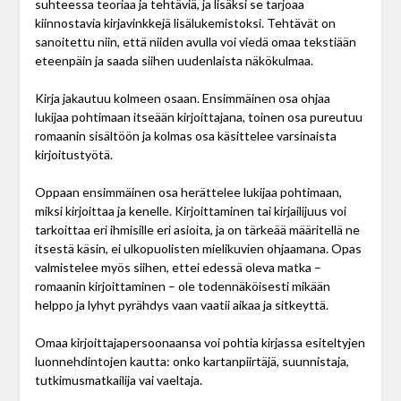
suhteessa teoriaa ja tehtäviä, ja lisäksi se tarjoaa
kiinnostavia kirjavinkkejä lisälukemistoksi. Tehtävät on
sanoitettu niin, että niiden avulla voi viedä omaa tekstiään
eteenpäin ja saada siihen uudenlaista näkökulmaa.
Kirja jakautuu kolmeen osaan. Ensimmäinen osa ohjaa
lukijaa pohtimaan itseään kirjoittajana, toinen osa pureutuu
romaanin sisältöön ja kolmas osa käsittelee varsinaista
kirjoitustyötä.
Oppaan ensimmäinen osa herättelee lukijaa pohtimaan,
miksi kirjoittaa ja kenelle. Kirjoittaminen tai kirjailijuus voi
tarkoittaa eri ihmisille eri asioita, ja on tärkeää määritellä ne
itsestä käsin, ei ulkopuolisten mielikuvien ohjaamana. Opas
valmistelee myös siihen, ettei edessä oleva matka –
romaanin kirjoittaminen – ole todennäköisesti mikään
helppo ja lyhyt pyrähdys vaan vaatii aikaa ja sitkeyttä.
Omaa kirjoittajapersoonaansa voi pohtia kirjassa esiteltyjen
luonnehdintojen kautta: onko kartanpiirtäjä, suunnistaja,
tutkimusmatkailija vai vaeltaja.