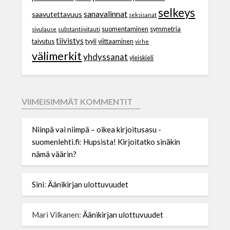
selkeys
sanavalinnat
saavutettavuus
seksisanat
suomentaminen
symmetria
sivulause
substantiivitauti
tiivistys
taivutus
tyyli
viittaaminen
virhe
välimerkit
yhdyssanat
yleiskieli
VIIMEISIMMÄT KOMMENTIT
Niinpä vai niimpä – oikea kirjoitusasu -
suomenlehti.fi
:
Hupsista! Kirjoitatko sinäkin
nämä väärin?
Sini
:
Äänikirjan ulottuvuudet
Mari Vilkanen
:
Äänikirjan ulottuvuudet