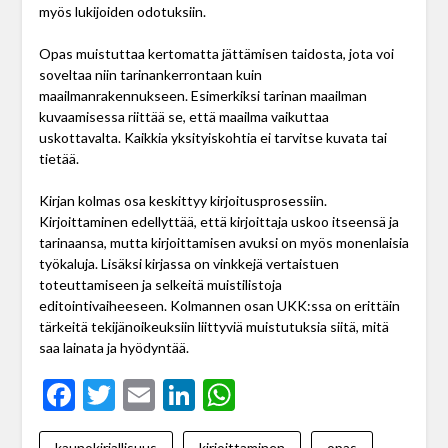
myös lukijoiden odotuksiin.
Opas muistuttaa kertomatta jättämisen taidosta, jota voi
soveltaa niin tarinankerrontaan kuin
maailmanrakennukseen. Esimerkiksi tarinan maailman
kuvaamisessa riittää se, että maailma vaikuttaa
uskottavalta. Kaikkia yksityiskohtia ei tarvitse kuvata tai
tietää.
Kirjan kolmas osa keskittyy kirjoitusprosessiin.
Kirjoittaminen edellyttää, että kirjoittaja uskoo itseensä ja
tarinaansa, mutta kirjoittamisen avuksi on myös monenlaisia
työkaluja. Lisäksi kirjassa on vinkkejä vertaistuen
toteuttamiseen ja selkeitä muistilistoja
editointivaiheeseen. Kolmannen osan UKK:ssa on erittäin
tärkeitä tekijänoikeuksiin liittyviä muistutuksia siitä, mitä
saa lainata ja hyödyntää.
Facebook
Twitter
Email
LinkedIn
WhatsApp
kaunokirjallisuus
kirjoittaminen
opas