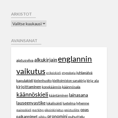
ARKISTOT
AVAINSANAT
englannin
alkukirjain
ajatusviiva
vaikutus
juhlapäivä
erikoiskieli
etymologia
kapulakieli
kielenhuolto
kielitoimiston sanakirja
kirja-ala
kirjoittaminen
käännösala
konekäännös
käännöskieli
lainasana
kääntäminen
lauseenvastike
lyhenne
lokalisointi
luetelma
opas
mainoskieli
merkitys
oikeinkirjoitus
omistusliite
pronomini
paikannimet
puhuttelu
pilkku