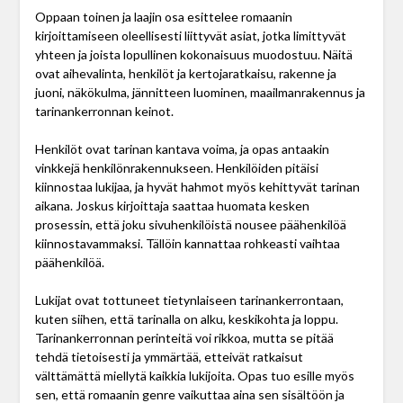
Oppaan toinen ja laajin osa esittelee romaanin
kirjoittamiseen oleellisesti liittyvät asiat, jotka limittyvät
yhteen ja joista lopullinen kokonaisuus muodostuu. Näitä
ovat aihevalinta, henkilöt ja kertojaratkaisu, rakenne ja
juoni, näkökulma, jännitteen luominen, maailmanrakennus ja
tarinankerronnan keinot.
Henkilöt ovat tarinan kantava voima, ja opas antaakin
vinkkejä henkilönrakennukseen. Henkilöiden pitäisi
kiinnostaa lukijaa, ja hyvät hahmot myös kehittyvät tarinan
aikana. Joskus kirjoittaja saattaa huomata kesken
prosessin, että joku sivuhenkilöistä nousee päähenkilöä
kiinnostavammaksi. Tällöin kannattaa rohkeasti vaihtaa
päähenkilöä.
Lukijat ovat tottuneet tietynlaiseen tarinankerrontaan,
kuten siihen, että tarinalla on alku, keskikohta ja loppu.
Tarinankerronnan perinteitä voi rikkoa, mutta se pitää
tehdä tietoisesti ja ymmärtää, etteivät ratkaisut
välttämättä miellytä kaikkia lukijoita. Opas tuo esille myös
sen, että romaanin genre vaikuttaa aina sen sisältöön ja