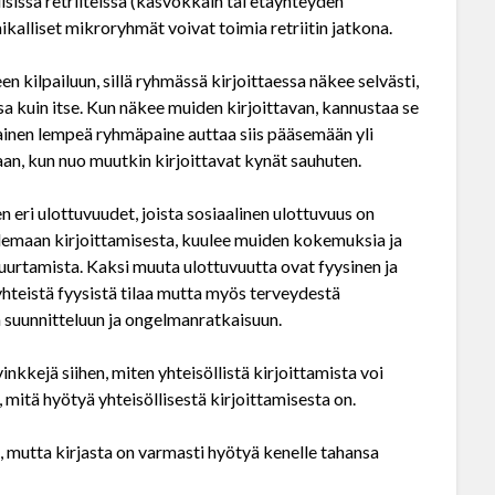
lisissä retriiteissä (kasvokkain tai etäyhteyden
aikalliset mikroryhmät voivat toimia retriitin jatkona.
n kilpailuun, sillä ryhmässä kirjoittaessa näkee selvästi,
 kuin itse. Kun näkee muiden kirjoittavan, kannustaa se
lainen lempeä ryhmäpaine auttaa siis pääsemään yli
an, kun nuo muutkin kirjoittavat kynät sauhuten.
 eri ulottuvuudet, joista sosiaalinen ulottuvuus on
elemaan kirjoittamisesta, kuulee muiden kokemuksia ja
 puurtamista. Kaksi muuta ulottuvuutta ovat fyysinen ja
 yhteistä fyysistä tilaa mutta myös terveydestä
en suunnitteluun ja ongelmanratkaisuun.
inkkejä siihen, miten yhteisöllistä kirjoittamista voi
, mitä hyötyä yhteisöllisestä kirjoittamisesta on.
mutta kirjasta on varmasti hyötyä kenelle tahansa