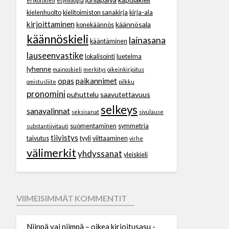
erikoiskieli
etymologia
kielenhuolto
kielitoimiston sanakirja
kirja-ala
kirjoittaminen
käännösala
konekäännös
käännöskieli
lainasana
kääntäminen
lauseenvastike
lokalisointi
luetelma
lyhenne
mainoskieli
merkitys
oikeinkirjoitus
opas
paikannimet
omistusliite
pilkku
pronomini
puhuttelu
saavutettavuus
selkeys
sanavalinnat
seksisanat
sivulause
suomentaminen
symmetria
substantiivitauti
tiivistys
taivutus
tyyli
viittaaminen
virhe
välimerkit
yhdyssanat
yleiskieli
VIIMEISIMMÄT KOMMENTIT
Niinpä vai niimpä – oikea kirjoitusasu -