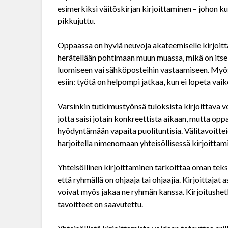
esimerkiksi väitöskirjan kirjoittaminen – johon 
pikkujuttu.
Oppaassa on hyviä neuvoja akateemiselle kirjoittaja
herätellään pohtimaan muun muassa, mikä on itsell
luomiseen vai sähköposteihin vastaamiseen. Myö
esiin: työtä on helpompi jatkaa, kun ei lopeta vai
Varsinkin tutkimustyönsä tuloksista kirjoittava v
jotta saisi jotain konkreettista aikaan, mutta o
hyödyntämään vapaita puolituntisia. Välitavoitte
harjoitella nimenomaan yhteisöllisessä kirjoittam
Yhteisöllinen kirjoittaminen tarkoittaa oman tekst
että ryhmällä on ohjaaja tai ohjaajia. Kirjoittajat 
voivat myös jakaa ne ryhmän kanssa. Kirjoitushetk
tavoitteet on saavutettu.