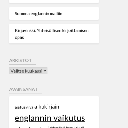
Suomea englannin malliin
Kirjavinkki: Yhteisöllisen kirjoittamisen
opas
ARKISTOT
AVAINSANAT
alkukirjain
ajatusviiva
englannin vaikutus
juhlapäivä
kapulakieli