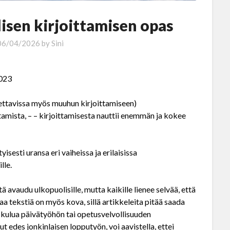
lisen kirjoittamisen opas
06/04/2026
by
Sini
2023
llettavissa myös muuhun kirjoittamiseen)
tamista, – – kirjoittamisesta nauttii enemmän ja kokee
isesti uransa eri vaiheissa ja erilaisissa
lle.
vaudu ulkopuolisille, mutta kaikille lienee selvää, että
a tekstiä on myös kova, sillä artikkeleita pitää saada
 kulua päivätyöhön tai opetusvelvollisuuden
t edes jonkinlaisen lopputyön, voi aavistella, ettei