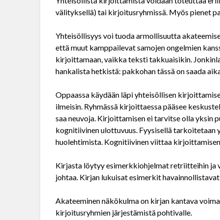
Yhteisöllistä kirjoittamista voidaan toteuttaa eril
välityksellä) tai kirjoitusryhmissä. Myös pienet p
Yhteisöllisyys voi tuoda armollisuutta akateemisee
että muut kamppailevat samojen ongelmien kanssa
kirjoittamaan, vaikka teksti takkuaisikin. Jonkin
hankalista hetkistä: pakkohan tässä on saada aika
Oppaassa käydään läpi yhteisöllisen kirjoittamisen
ilmeisin. Ryhmässä kirjoittaessa pääsee keskust
saa neuvoja. Kirjoittamisen ei tarvitse olla yksin
kognitiivinen ulottuvuus. Fyysisellä tarkoitetaan
huolehtimista. Kognitiivinen viittaa kirjoittamis
Kirjasta löytyy esimerkkiohjelmat retriitteihin ja v
johtaa. Kirjan lukuisat esimerkit havainnollistavat
Akateeminen näkökulma on kirjan kantava voima, 
kirjoitusryhmien järjestämistä pohtivalle.