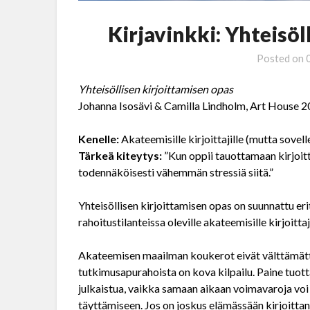
Kirjavinkki: Yhteisöl
Posted on
Yhteisöllisen kirjoittamisen opas
Johanna Isosävi & Camilla Lindholm, Art House 
Kenelle:
Akateemisille kirjoittajille (mutta sove
Tärkeä kiteytys:
”Kun oppii tauottamaan kirjoit
todennäköisesti vähemmän stressiä siitä.”
Yhteisöllisen kirjoittamisen opas on suunnattu erity
rahoitustilanteissa oleville akateemisille kirjoittaji
Akateemisen maailman koukerot eivät välttämättä a
tutkimusapurahoista on kova kilpailu. Paine tuotta
julkaistua, vaikka samaan aikaan voimavaroja voi
täyttämiseen. Jos on joskus elämässään kirjoittanu