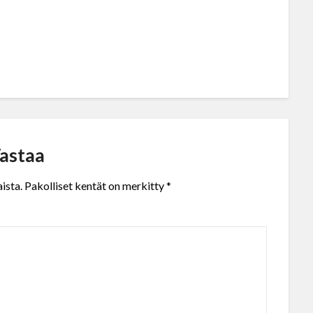
p
astaa
ista.
Pakolliset kentät on merkitty
*