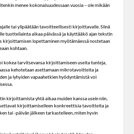
kuitenkin menee kokonaisuudessaan vuosia – ole mikään
lle tai ylipäätään tavoitteellisesti kirjoittavalle. Siinä
e tuotteliainta aikaa päivässä ja käyttääkö ajan tekstin
s kirjoittamisen lopettaminen myötämäessä nostetaan
keaan kohtaan.
oi kokea tarvitsevansa kirjoittamiseen useita tunteja,
ppaassa kehotetaan asettamaan mikrotavoitteita ja
iden ja lyhyiden vapaahetkien hyödyntämistä voi
isessa.
in kirjoittamista yhtä aikaa muiden kanssa usein niin,
asettavat kirjoittamiselleen konkreettisia tavoitteita ja
en tai -päivän jälkeen tarkastelleen, miten hyvin