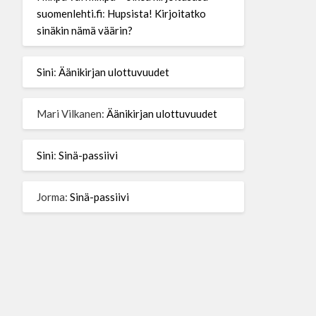
suomenlehti.fi
:
Hupsista! Kirjoitatko
sinäkin nämä väärin?
Sini
:
Äänikirjan ulottuvuudet
Mari Vilkanen
:
Äänikirjan ulottuvuudet
Sini
:
Sinä-passiivi
Jorma
:
Sinä-passiivi