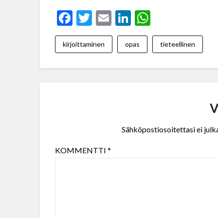
Facebook
Twitter
Email
LinkedIn
WhatsAp
kirjoittaminen
opas
tieteellinen
V
Sähköpostiosoitettasi ei julka
KOMMENTTI
*