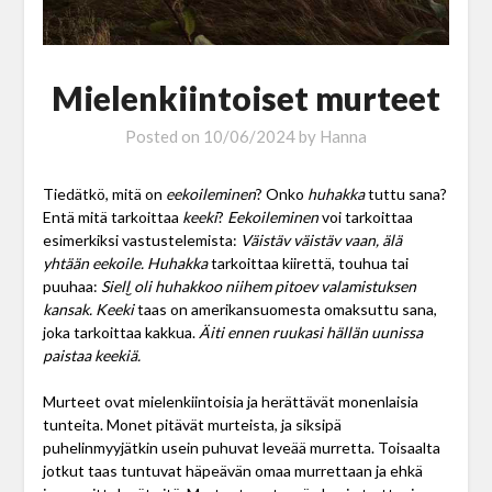
Mielenkiintoiset murteet
Posted on
10/06/2024
by
Hanna
Tiedätkö, mitä on
eekoileminen
? Onko
huhakka
tuttu sana?
Entä mitä tarkoittaa
keeki
?
Eekoileminen
voi tarkoittaa
esimerkiksi vastustelemista:
Väistäv väistäv vaan, älä
yhtään eekoile.
Huhakka
tarkoittaa kiirettä, touhua tai
puuhaa:
Siell ̮oli huhakkoo niihem pitoev valamistuksen
kansak.
Keeki
taas on amerikansuomesta omaksuttu sana,
joka tarkoittaa kakkua.
Äiti ennen ruukasi hällän uunissa
paistaa keekiä.
Murteet ovat mielenkiintoisia ja herättävät monenlaisia
tunteita. Monet pitävät murteista, ja siksipä
puhelinmyyjätkin usein puhuvat leveää murretta. Toisaalta
jotkut taas tuntuvat häpeävän omaa murrettaan ja ehkä