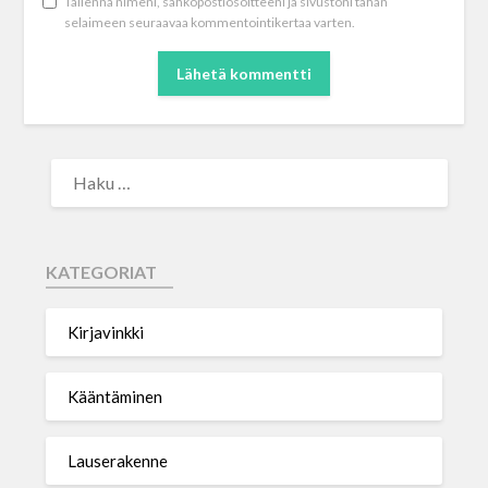
Tallenna nimeni, sähköpostiosoitteeni ja sivustoni tähän
selaimeen seuraavaa kommentointikertaa varten.
KATEGORIAT
Kirjavinkki
Kääntäminen
Lauserakenne