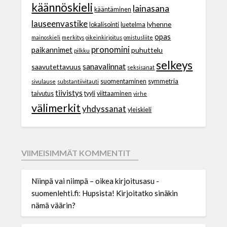
käännöskieli
lainasana
kääntäminen
lauseenvastike
lyhenne
lokalisointi
luetelma
opas
mainoskieli
merkitys
oikeinkirjoitus
omistusliite
pronomini
paikannimet
puhuttelu
pilkku
selkeys
sanavalinnat
saavutettavuus
seksisanat
suomentaminen
symmetria
sivulause
substantiivitauti
tiivistys
taivutus
tyyli
viittaaminen
virhe
välimerkit
yhdyssanat
yleiskieli
VIIMEISIMMÄT KOMMENTIT
Niinpä vai niimpä – oikea kirjoitusasu -
suomenlehti.fi
:
Hupsista! Kirjoitatko sinäkin
nämä väärin?