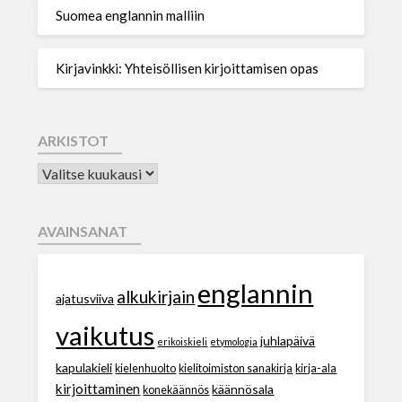
Suomea englannin malliin
Kirjavinkki: Yhteisöllisen kirjoittamisen opas
ARKISTOT
AVAINSANAT
englannin
alkukirjain
ajatusviiva
vaikutus
juhlapäivä
erikoiskieli
etymologia
kapulakieli
kielenhuolto
kielitoimiston sanakirja
kirja-ala
kirjoittaminen
käännösala
konekäännös