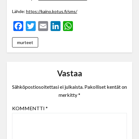
Lähde:
https://kaino.kotus.fi/sms/
Facebook
Twitter
Email
LinkedIn
WhatsApp
murteet
Vastaa
Sähköpostiosoitettasi ei julkaista.
Pakolliset kentät on
merkitty
*
KOMMENTTI
*