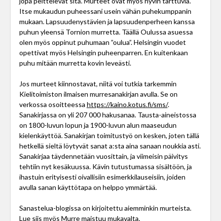
jopa peittelevät sitä. Murteet ovat myös hyvin tarttuvia.
Itse mukaudun puheessani usein vähän puhekumppanin
mukaan. Lapsuudenystävien ja lapsuudenperheen kanssa
puhun yleensä Tornion murretta. Täällä Oulussa asuessa
olen myös oppinut puhumaan ”oulua”. Helsingin vuodet
opettivat myös Helsingin puheenparren. En kuitenkaan
puhu mitään murretta kovin leveästi.
Jos murteet kiinnostavat, niitä voi tutkia tarkemmin
Kielitoimiston ilmaisen murresanakirjan avulla. Se on
verkossa osoitteessa
https://kaino.kotus.fi/sms/
.
Sanakirjassa on yli 207 000 hakusanaa. Tausta-aineistossa
on 1800-luvun lopun ja 1900-luvun alun maaseudun
kielenkäyttöä. Sanakirjan toimitustyö on kesken, joten tällä
hetkellä sieltä löytyvät sanat a:sta aina sanaan noukkia asti.
Sanakirjaa täydennetään vuosittain, ja viimeisin päivitys
tehtiin nyt kesäkuussa. Kävin tutustumassa sisältöön, ja
ihastuin erityisesti oivallisiin esimerkkilauseisiin, joiden
avulla sanan käyttötapa on helppo ymmärtää.
Sanastelua-blogissa on kirjoitettu aiemminkin murteista.
Lue siis myös
Murre maistuu mukavalta
.