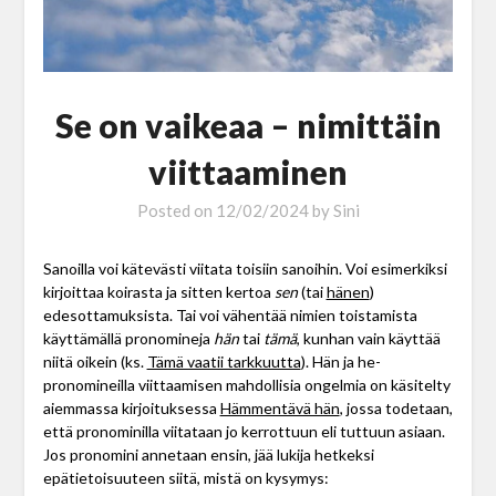
Se on vaikeaa – nimittäin
viittaaminen
Posted on
12/02/2024
by
Sini
Sanoilla voi kätevästi viitata toisiin sanoihin. Voi esimerkiksi
kirjoittaa koirasta ja sitten kertoa
sen
(tai
hänen
)
edesottamuksista. Tai voi vähentää nimien toistamista
käyttämällä pronomineja
hän
tai
tämä
, kunhan vain käyttää
niitä oikein (ks.
Tämä vaatii tarkkuutta
). Hän ja he-
pronomineilla viittaamisen mahdollisia ongelmia on käsitelty
aiemmassa kirjoituksessa
Hämmentävä hän
, jossa todetaan,
että pronominilla viitataan jo kerrottuun eli tuttuun asiaan.
Jos pronomini annetaan ensin, jää lukija hetkeksi
epätietoisuuteen siitä, mistä on kysymys: