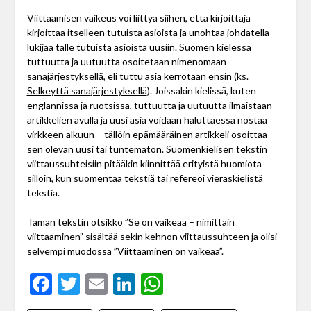
Viittaamisen vaikeus voi liittyä siihen, että kirjoittaja
kirjoittaa itselleen tutuista asioista ja unohtaa johdatella
lukijaa tälle tutuista asioista uusiin. Suomen kielessä
tuttuutta ja uutuutta osoitetaan nimenomaan
sanajärjestyksellä, eli tuttu asia kerrotaan ensin (ks.
Selkeyttä sanajärjestyksellä
). Joissakin kielissä, kuten
englannissa ja ruotsissa, tuttuutta ja uutuutta ilmaistaan
artikkelien avulla ja uusi asia voidaan haluttaessa nostaa
virkkeen alkuun – tällöin epämääräinen artikkeli osoittaa
sen olevan uusi tai tuntematon. Suomenkielisen tekstin
viittaussuhteisiin pitääkin kiinnittää erityistä huomiota
silloin, kun suomentaa tekstiä tai refereoi vieraskielistä
tekstiä.
Tämän tekstin otsikko ”Se on vaikeaa – nimittäin
viittaaminen” sisältää sekin kehnon viittaussuhteen ja olisi
selvempi muodossa ”Viittaaminen on vaikeaa”.
Facebook
Twitter
Email
LinkedIn
WhatsApp