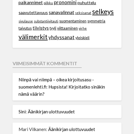
pronomini
paikannimet
puhuttelu
pilkku
selkeys
sanavalinnat
saavutettavuus
seksisanat
suomentaminen
symmetria
sivulause
substantiivitauti
tiivistys
taivutus
tyyli
viittaaminen
virhe
välimerkit
yhdyssanat
yleiskieli
VIIMEISIMMÄT KOMMENTIT
Niinpä vai niimpä – oikea kirjoitusasu -
suomenlehti.fi
:
Hupsista! Kirjoitatko sinäkin
nämä väärin?
Sini
:
Äänikirjan ulottuvuudet
Mari Vilkanen
:
Äänikirjan ulottuvuudet