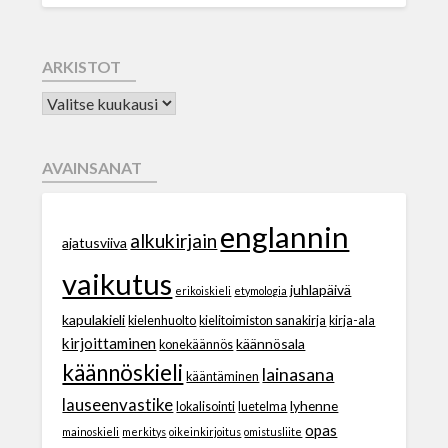
ARKISTOT
AVAINSANAT
englannin
alkukirjain
ajatusviiva
vaikutus
juhlapäivä
erikoiskieli
etymologia
kapulakieli
kielenhuolto
kielitoimiston sanakirja
kirja-ala
kirjoittaminen
käännösala
konekäännös
käännöskieli
lainasana
kääntäminen
lauseenvastike
lyhenne
lokalisointi
luetelma
opas
mainoskieli
merkitys
oikeinkirjoitus
omistusliite