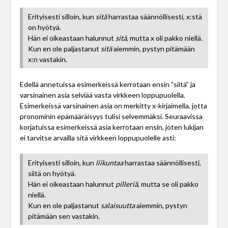
Erityisesti silloin, kun
sitä
harrastaa säännöllisesti, x:stä
on hyötyä.
Hän ei oikeastaan halunnut
sitä
, mutta x oli pakko niellä.
Kun en ole paljastanut
sitä
aiemmin, pystyn pitämään
x:n vastakin.
Edellä annetuissa esimerkeissä kerrotaan ensin ”siitä” ja
varsinainen asia selviää vasta virkkeen loppupuolella.
Esimerkeissä varsinainen asia on merkitty x-kirjaimella, jotta
pronominin epämääräisyys tulisi selvemmäksi. Seuraavissa
korjatuissa esimerkeissä asia kerrotaan ensin, joten lukijan
ei tarvitse arvailla sitä virkkeen loppupuolelle asti:
Erityisesti silloin, kun
liikuntaa
harrastaa säännöllisesti,
siitä on hyötyä.
Hän ei oikeastaan halunnut
pilleriä
, mutta se oli pakko
niellä.
Kun en ole paljastanut
salaisuutta
aiemmin, pystyn
pitämään sen vastakin.