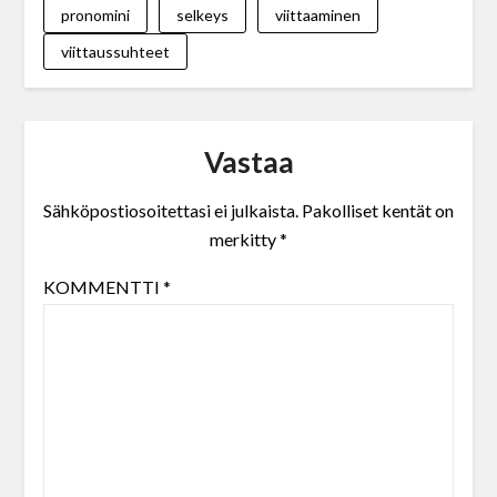
pronomini
selkeys
viittaaminen
viittaussuhteet
Vastaa
Sähköpostiosoitettasi ei julkaista.
Pakolliset kentät on
merkitty
*
KOMMENTTI
*