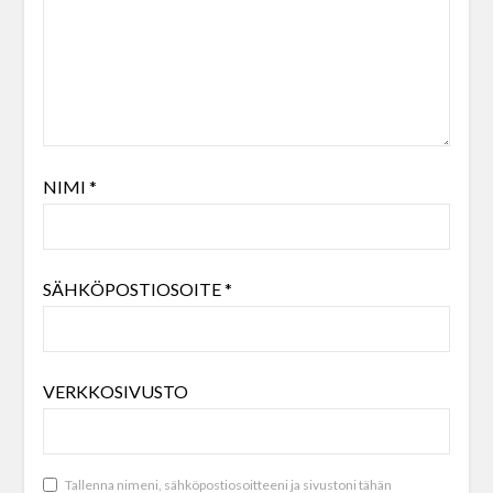
NIMI
*
SÄHKÖPOSTIOSOITE
*
VERKKOSIVUSTO
Tallenna nimeni, sähköpostiosoitteeni ja sivustoni tähän