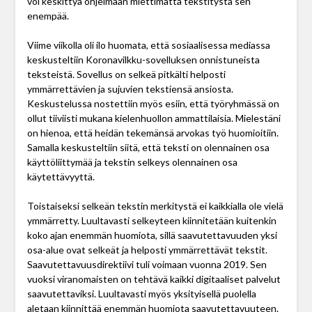
voi keskittyä ohjelmaan miettimättä tekstitystä sen
enempää.
Viime viikolla oli ilo huomata, että sosiaalisessa mediassa
keskusteltiin Koronavilkku-sovelluksen onnistuneista
teksteistä. Sovellus on selkeä pitkälti helposti
ymmärrettävien ja sujuvien tekstiensä ansiosta.
Keskustelussa nostettiin myös esiin, että työryhmässä on
ollut tiiviisti mukana kielenhuollon ammattilaisia. Mielestäni
on hienoa, että heidän tekemänsä arvokas työ huomioitiin.
Samalla keskusteltiin siitä, että teksti on olennainen osa
käyttöliittymää ja tekstin selkeys olennainen osa
käytettävyyttä.
Toistaiseksi selkeän tekstin merkitystä ei kaikkialla ole vielä
ymmärretty. Luultavasti selkeyteen kiinnitetään kuitenkin
koko ajan enemmän huomiota, sillä saavutettavuuden yksi
osa-alue ovat selkeät ja helposti ymmärrettävät tekstit.
Saavutettavuusdirektiivi tuli voimaan vuonna 2019. Sen
vuoksi viranomaisten on tehtävä kaikki digitaaliset palvelut
saavutettaviksi. Luultavasti myös yksityisellä puolella
aletaan kiinnittää enemmän huomiota saavutettavuuteen.