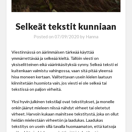
Selkeät tekstit kunniaan
Posted on
07/09/2020
by
Hanna
Viestinnässä on äärimmäisen tärkeää käyttää
ymmärrettävää ja selkeää kieltä. Tällöin viesti on
yksiselitteinen eikä väärinkäsityksiä synny. Selkeä teksti ei
kuitenkaan valmistu vahingossa, vaan sitä pitää yleensä
hioa moneen kertaan. Valitettavan usein kielen laatuun
kiinnitetään huomiota vain, jos viesti ei ole selkeä tai
tekstissä on paljon virheitä.
Yksi hyvin julkinen tekstilaji ovat tekstitykset, ja monelle
onkin jäänyt mieleen niissä nähdyt virheet tai oletetut
virheet. Harvoin kukaan mainitsee tekstitystä, joka on ollut
heidän mielestään virheetön ja laadukas. Laadukas
tekstitys on usein sillä tavalla huomaamaton, että katsoja