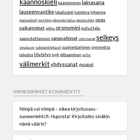
käännöskieli
lainasana
kääntäminen
lauseenvastike
lyhenne
lokalisointi
luetelma
opas
mainoskieli
merkitys
oikeinkirjoitus
omistusliite
pronomini
paikannimet
puhuttelu
pilkku
selkeys
sanavalinnat
saavutettavuus
seksisanat
suomentaminen
symmetria
sivulause
substantiivitauti
tiivistys
taivutus
tyyli
viittaaminen
virhe
välimerkit
yhdyssanat
yleiskieli
VIIMEISIMMÄT KOMMENTIT
Niinpä vai niimpä – oikea kirjoitusasu -
suomenlehti.fi
:
Hupsista! Kirjoitatko sinäkin
nämä väärin?