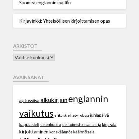
Suomea englannin malliin
Kirjavinkki: Yhteisöllisen kirjoittamisen opas
ARKISTOT
AVAINSANAT
englannin
alkukirjain
ajatusviiva
vaikutus
juhlapäivä
erikoiskieli
etymologia
kapulakieli
kielenhuolto
kielitoimiston sanakirja
kirja-ala
kirjoittaminen
käännösala
konekäännös