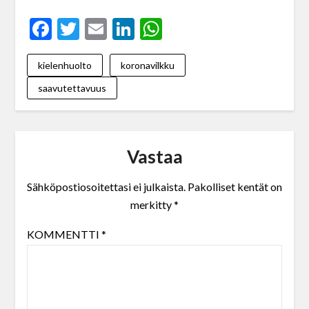
Facebook
Twitter
Email
LinkedIn
WhatsApp
kielenhuolto
koronavilkku
saavutettavuus
Vastaa
Sähköpostiosoitettasi ei julkaista.
Pakolliset kentät on
merkitty
*
KOMMENTTI
*