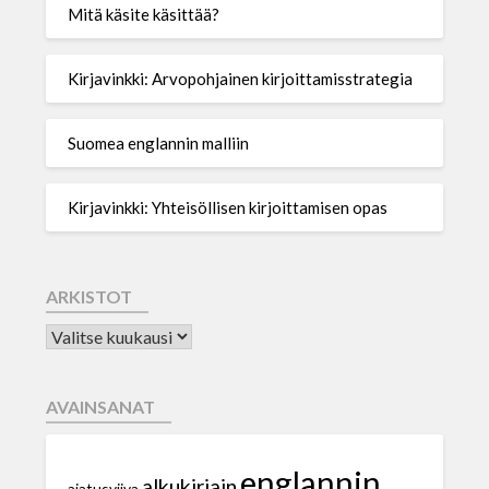
Mitä käsite käsittää?
Kirjavinkki: Arvopohjainen kirjoittamisstrategia
Suomea englannin malliin
Kirjavinkki: Yhteisöllisen kirjoittamisen opas
ARKISTOT
AVAINSANAT
englannin
alkukirjain
ajatusviiva