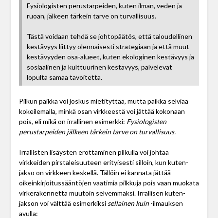
Fysiologisten perustarpeiden, kuten ilman, veden ja
ruoan, jälkeen tärkein tarve on turvallisuus.
Tästä voidaan tehdä se johtopäätös, että taloudellinen
kestävyys liittyy olennaisesti strategiaan ja että muut
kestävyyden osa-alueet, kuten ekologinen kestävyys ja
sosiaalinen ja kulttuurinen kestävyys, palvelevat
lopulta samaa tavoitetta.
Pilkun paikka voi joskus mietityttää, mutta paikka selviää
kokeilemalla, minkä osan virkkeestä voi jättää kokonaan
pois, eli mikä on irrallinen esimerkki:
Fysiologisten
perustarpeiden jälkeen tärkein tarve on turvallisuus.
Irrallisten lisäysten erottaminen pilkulla voi johtaa
virkkeiden pirstaleisuuteen erityisesti silloin, kun kuten-
jakso on virkkeen keskellä. Tällöin ei kannata jättää
oikeinkirjoitussääntöjen vaatimia pilkkuja pois vaan muokata
virkerakennetta muutoin selvemmäksi. Irrallisen kuten-
jakson voi välttää esimerkiksi
sellainen kuin
-ilmauksen
avulla: