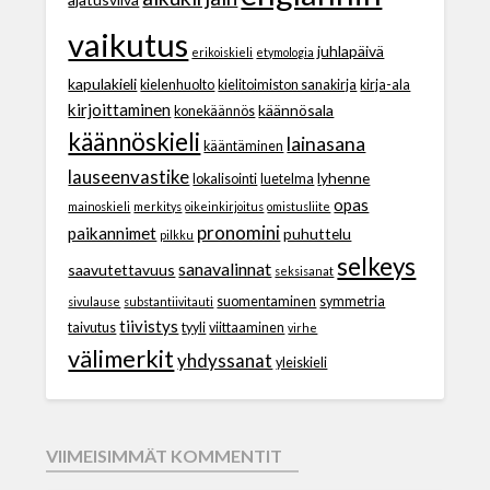
vaikutus
juhlapäivä
erikoiskieli
etymologia
kapulakieli
kielenhuolto
kielitoimiston sanakirja
kirja-ala
kirjoittaminen
käännösala
konekäännös
käännöskieli
lainasana
kääntäminen
lauseenvastike
lyhenne
lokalisointi
luetelma
opas
mainoskieli
merkitys
oikeinkirjoitus
omistusliite
pronomini
paikannimet
puhuttelu
pilkku
selkeys
sanavalinnat
saavutettavuus
seksisanat
suomentaminen
symmetria
sivulause
substantiivitauti
tiivistys
taivutus
tyyli
viittaaminen
virhe
välimerkit
yhdyssanat
yleiskieli
VIIMEISIMMÄT KOMMENTIT