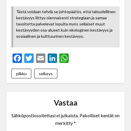
Tästä voidaan tehdä se johtopäätös, että taloudellinen
kestävyys liittyy olennaisesti strategiaan ja samaa
tavoitetta palvelevat lopulta myös sellaiset muut
kestävyyden osa-alueet kuin ekologinen kestävyys ja
sosiaalinen ja kulttuurinen kestävyys.
Facebook
Twitter
Email
LinkedIn
WhatsApp
pilkku
selkeys
Vastaa
Sähköpostiosoitettasi ei julkaista.
Pakolliset kentät on
merkitty
*