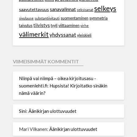
selkeys
sanavalinnat
saavutettavuus
seksisanat
suomentaminen
symmetria
sivulause
substantiivitauti
tiivistys
taivutus
tyyli
viittaaminen
virhe
välimerkit
yhdyssanat
yleiskieli
VIIMEISIMMÄT KOMMENTIT
Niinpä vai niimpä – oikea kirjoitusasu -
suomenlehti.fi
:
Hupsista! Kirjoitatko sinäkin
nämä väärin?
Sini
:
Äänikirjan ulottuvuudet
Mari Vilkanen
:
Äänikirjan ulottuvuudet