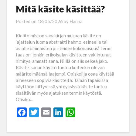
Mitä käsite käsittää?
Posted on
18/05/2026
by
Hanna
Kielitoimiston sanakirjan mukaan käsite on
’ajattelun luoma abstrakti hahmo, esineelle tai
asialle ominaisten piirteiden kokonaisuus’. Termi
taas on ’jonkin erikoisalan käsitteen vakiintunut
nimitys, ammattisana’. Niillä on siis selkeä jako.
Käsite-sanan käyttö tuntuu kuitenkin olevan
määritelmäänsä laajempi. Opiskelija osaa käyttää
aiheeseen sopivia käsitteitä. Tämän tapaisissa
käyttöön liittyvissä yhteyksissä käsite tuntuu
sisältävän myös ajatuksen termin käytöstä.
Olisiko…
Facebook
Twitter
Email
LinkedIn
WhatsApp