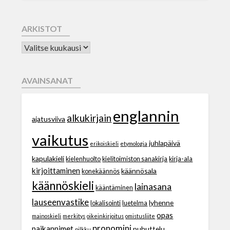
ARKISTOT
AVAINSANAT
englannin
alkukirjain
ajatusviiva
vaikutus
juhlapäivä
erikoiskieli
etymologia
kapulakieli
kielenhuolto
kielitoimiston sanakirja
kirja-ala
kirjoittaminen
käännösala
konekäännös
käännöskieli
lainasana
kääntäminen
lauseenvastike
lyhenne
lokalisointi
luetelma
opas
mainoskieli
merkitys
oikeinkirjoitus
omistusliite
pronomini
paikannimet
puhuttelu
pilkku