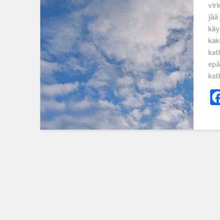
vir
jää
käy
kak
kat
epä
kat