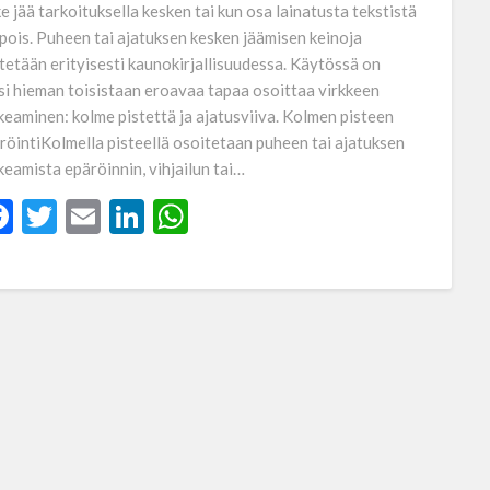
ke jää tarkoituksella kesken tai kun osa lainatusta tekstistä
 pois. Puheen tai ajatuksen kesken jäämisen keinoja
tetään erityisesti kaunokirjallisuudessa. Käytössä on
si hieman toisistaan eroavaa tapaa osoittaa virkkeen
keaminen: kolme pistettä ja ajatusviiva. Kolmen pisteen
röintiKolmella pisteellä osoitetaan puheen tai ajatuksen
keamista epäröinnin, vihjailun tai…
Facebook
Twitter
Email
LinkedIn
WhatsApp