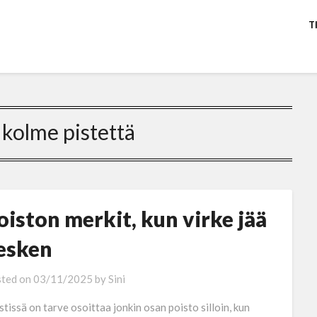
T
:
kolme pistettä
oiston merkit, kun virke jää
esken
ted on
03/11/2025
by
Sini
stissä on tarve osoittaa jonkin osan poisto silloin, kun