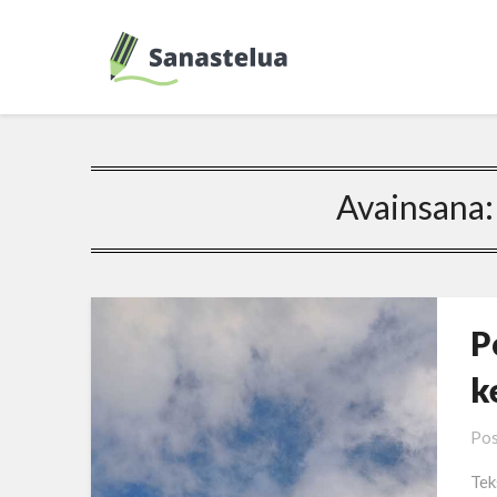
Avainsana
P
k
Pos
Tek