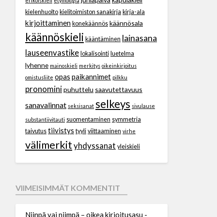
erikoiskieli
etymologia
kielenhuolto
kielitoimiston sanakirja
kirja-ala
kirjoittaminen
käännösala
konekäännös
käännöskieli
lainasana
kääntäminen
lauseenvastike
lokalisointi
luetelma
lyhenne
mainoskieli
merkitys
oikeinkirjoitus
opas
paikannimet
omistusliite
pilkku
pronomini
puhuttelu
saavutettavuus
selkeys
sanavalinnat
seksisanat
sivulause
suomentaminen
symmetria
substantiivitauti
tiivistys
taivutus
tyyli
viittaaminen
virhe
välimerkit
yhdyssanat
yleiskieli
VIIMEISIMMÄT KOMMENTIT
Niinpä vai niimpä – oikea kirjoitusasu -