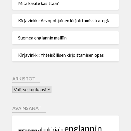
Mitä käsite käsittää?
Kirjavinkki: Arvopohjainen kirjoittamisstrategia
Suomea englannin malliin
Kirjavinkki: Yhteisöllisen kirjoittamisen opas
ARKISTOT
AVAINSANAT
englannin
alkukirjain
ajatusviiva