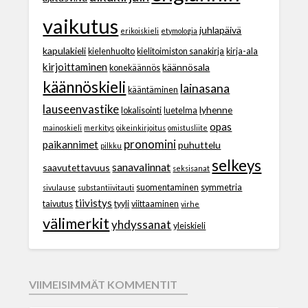
vaikutus
juhlapäivä
erikoiskieli
etymologia
kapulakieli
kielenhuolto
kielitoimiston sanakirja
kirja-ala
kirjoittaminen
käännösala
konekäännös
käännöskieli
lainasana
kääntäminen
lauseenvastike
lyhenne
lokalisointi
luetelma
opas
mainoskieli
merkitys
oikeinkirjoitus
omistusliite
pronomini
paikannimet
puhuttelu
pilkku
selkeys
sanavalinnat
saavutettavuus
seksisanat
suomentaminen
symmetria
sivulause
substantiivitauti
tiivistys
taivutus
tyyli
viittaaminen
virhe
välimerkit
yhdyssanat
yleiskieli
VIIMEISIMMÄT KOMMENTIT