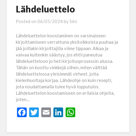
Lähdeluettelo
Posted on
06/05/2024
by
Sini
Lähdeluettelon koostaminen on varsinaiseen
kirjoittamiseen verrattuna yksitoikkoista puuhaa ja
jää joillakin kirjoittajilla viime tippaan. Aikaa ja
vaivaa kuitenkin säästyy, jos ehtii paneutua
lähdeluetteloon jo heti kirjoitusprosessin alussa.
Tähän on koottu vinkkejä siihen, miten välttää
lähdeluettelossa yleisimmät virheet, joita
kielenhuoltaja korjaa. Lähdeohje on kuin resepti,
jota noudattamalla tulee hyvä lopputulos.
Lähdeluettelon koostamiseen on erilaisia ohjeita,
joten…
Facebook
Twitter
Email
LinkedIn
WhatsApp