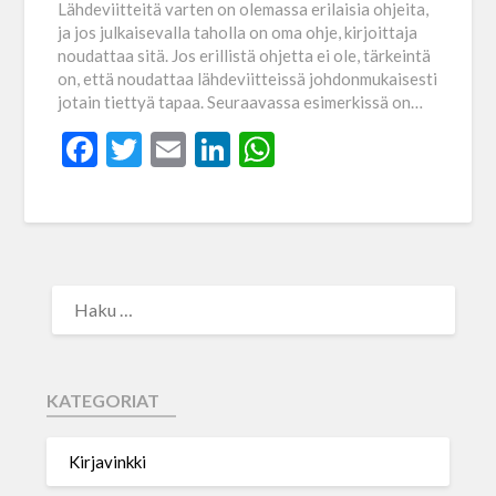
Lähdeviitteitä varten on olemassa erilaisia ohjeita,
ja jos julkaisevalla taholla on oma ohje, kirjoittaja
noudattaa sitä. Jos erillistä ohjetta ei ole, tärkeintä
on, että noudattaa lähdeviitteissä johdonmukaisesti
jotain tiettyä tapaa. Seuraavassa esimerkissä on…
Facebook
Twitter
Email
LinkedIn
WhatsApp
KATEGORIAT
Kirjavinkki