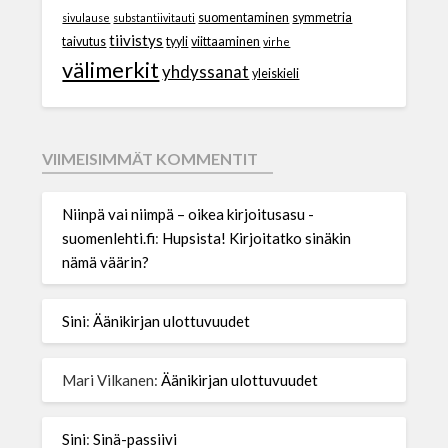
suomentaminen
symmetria
sivulause
substantiivitauti
tiivistys
taivutus
tyyli
viittaaminen
virhe
välimerkit
yhdyssanat
yleiskieli
VIIMEISIMMÄT KOMMENTIT
Niinpä vai niimpä – oikea kirjoitusasu -
suomenlehti.fi
:
Hupsista! Kirjoitatko sinäkin
nämä väärin?
Sini
:
Äänikirjan ulottuvuudet
Mari Vilkanen
:
Äänikirjan ulottuvuudet
Sini
:
Sinä-passiivi