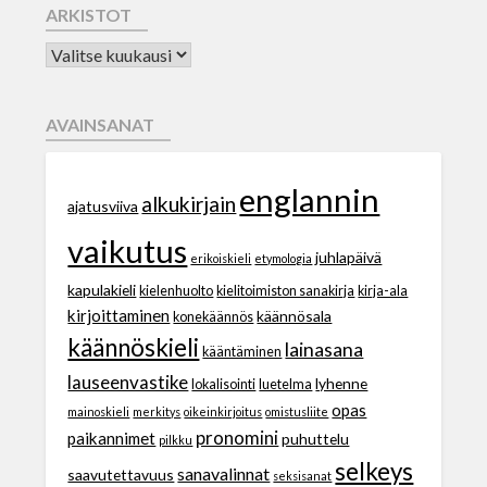
ARKISTOT
AVAINSANAT
englannin
alkukirjain
ajatusviiva
vaikutus
juhlapäivä
erikoiskieli
etymologia
kapulakieli
kielenhuolto
kielitoimiston sanakirja
kirja-ala
kirjoittaminen
käännösala
konekäännös
käännöskieli
lainasana
kääntäminen
lauseenvastike
lyhenne
lokalisointi
luetelma
opas
mainoskieli
merkitys
oikeinkirjoitus
omistusliite
pronomini
paikannimet
puhuttelu
pilkku
selkeys
sanavalinnat
saavutettavuus
seksisanat