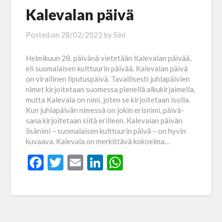
Kalevalan päivä
Posted on
28/02/2022
by
Sini
Helmikuun 28. päivänä vietetään Kalevalan päivää,
eli suomalaisen kulttuurin päivää. Kalevalan päivä
on virallinen liputuspäivä. Tavallisesti juhlapäivien
nimet kirjoitetaan suomessa pienellä alkukirjaimella,
mutta Kalevala on nimi, joten se kirjoitetaan isolla.
Kun juhlapäivän nimessä on jokin erisnimi, päivä-
sana kirjoitetaan siitä erilleen. Kalevalan päivän
lisänimi – suomalaisen kulttuurin päivä – on hyvin
kuvaava. Kalevala on merkittävä kokoelma…
Facebook
Twitter
Email
LinkedIn
WhatsApp