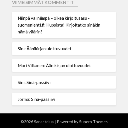
VIIMEISIMMÄT KOMMENTIT
Niinpä vai niimpä – oikea kirjoitusasu -
suomenlehti.fi
:
Hupsista! Kirjoitatko sinäkin
nämä väärin?
Sini
:
Äänikirjan ulottuvuudet
Mari Vilkanen
:
Äänikirjan ulottuvuudet
Sini
:
Sinä-passiivi
Jorma
:
Sinä-passiivi
©2026 Sanastelua
| Powered by
Superb Themes