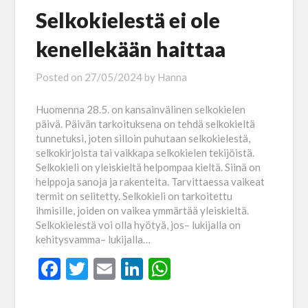
Selkokielestä ei ole
kenellekään haittaa
Posted on
27/05/2024
by
Hanna
Huomenna 28.5. on kansainvälinen selkokielen
päivä. Päivän tarkoituksena on tehdä selkokieltä
tunnetuksi, joten silloin puhutaan selkokielestä,
selkokirjoista tai vaikkapa selkokielen tekijöistä.
Selkokieli on yleiskieltä helpompaa kieltä. Siinä on
helppoja sanoja ja rakenteita. Tarvittaessa vaikeat
termit on selitetty. Selkokieli on tarkoitettu
ihmisille, joiden on vaikea ymmärtää yleiskieltä.
Selkokielestä voi olla hyötyä, jos– lukijalla on
kehitysvamma– lukijalla…
Facebook
Twitter
Email
LinkedIn
WhatsApp