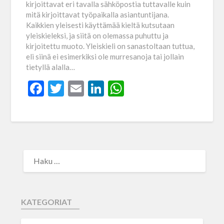
kirjoittavat eri tavalla sähköpostia tuttavalle kuin
mitä kirjoittavat työpaikalla asiantuntijana.
Kaikkien yleisesti käyttämää kieltä kutsutaan
yleiskieleksi, ja siitä on olemassa puhuttu ja
kirjoitettu muoto. Yleiskieli on sanastoltaan tuttua,
eli siinä ei esimerkiksi ole murresanoja tai jollain
tietyllä alalla…
Facebook
Twitter
Email
LinkedIn
WhatsApp
KATEGORIAT