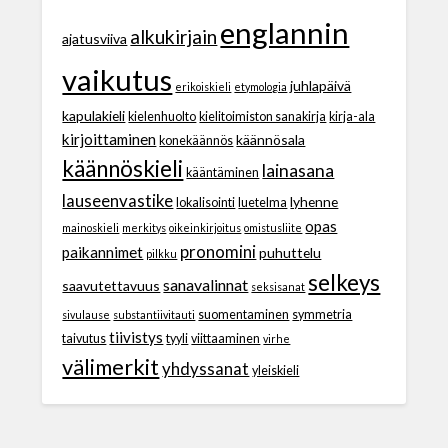
englannin
alkukirjain
ajatusviiva
vaikutus
juhlapäivä
erikoiskieli
etymologia
kapulakieli
kielenhuolto
kielitoimiston sanakirja
kirja-ala
kirjoittaminen
käännösala
konekäännös
käännöskieli
lainasana
kääntäminen
lauseenvastike
lyhenne
lokalisointi
luetelma
opas
mainoskieli
merkitys
oikeinkirjoitus
omistusliite
pronomini
paikannimet
puhuttelu
pilkku
selkeys
sanavalinnat
saavutettavuus
seksisanat
suomentaminen
symmetria
sivulause
substantiivitauti
tiivistys
taivutus
tyyli
viittaaminen
virhe
välimerkit
yhdyssanat
yleiskieli