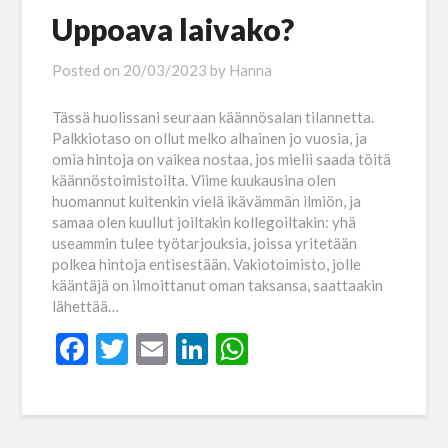
Uppoava laivako?
Posted on
20/03/2023
by
Hanna
Tässä huolissani seuraan käännösalan tilannetta.
Palkkiotaso on ollut melko alhainen jo vuosia, ja
omia hintoja on vaikea nostaa, jos mielii saada töitä
käännöstoimistoilta. Viime kuukausina olen
huomannut kuitenkin vielä ikävämmän ilmiön, ja
samaa olen kuullut joiltakin kollegoiltakin: yhä
useammin tulee työtarjouksia, joissa yritetään
polkea hintoja entisestään. Vakiotoimisto, jolle
kääntäjä on ilmoittanut oman taksansa, saattaakin
lähettää…
Facebook
Twitter
Email
LinkedIn
WhatsApp