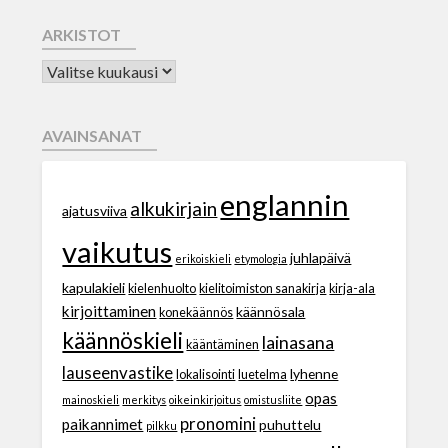
ARKISTOT
AVAINSANAT
englannin
alkukirjain
ajatusviiva
vaikutus
juhlapäivä
erikoiskieli
etymologia
kapulakieli
kielenhuolto
kielitoimiston sanakirja
kirja-ala
kirjoittaminen
käännösala
konekäännös
käännöskieli
lainasana
kääntäminen
lauseenvastike
lyhenne
lokalisointi
luetelma
opas
mainoskieli
merkitys
oikeinkirjoitus
omistusliite
pronomini
paikannimet
puhuttelu
pilkku