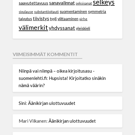
selkeys
sanavalinnat
saavutettavuus
seksisanat
suomentaminen
symmetria
sivulause
substantiivitauti
tiivistys
taivutus
tyyli
viittaaminen
virhe
välimerkit
yhdyssanat
yleiskieli
VIIMEISIMMÄT KOMMENTIT
Niinpä vai niimpä – oikea kirjoitusasu -
suomenlehti.fi
:
Hupsista! Kirjoitatko sinäkin
nämä väärin?
Sini
:
Äänikirjan ulottuvuudet
Mari Vilkanen
:
Äänikirjan ulottuvuudet