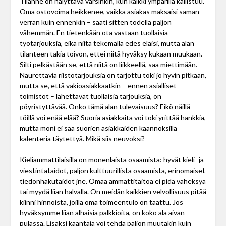
Tilanne on hälyttävä varsinkin, kun kaikki ympärillä kallistuu.
Oma ostovoima heikkenee, vaikka asiakas maksaisi saman
verran kuin ennenkin – saati sitten todella paljon
vähemmän. En tietenkään ota vastaan tuollaisia
työtarjouksia, eikä niitä tekemällä edes eläisi, mutta alan
tilanteen takia toivon, ettei niitä hyväksy kukaan muukaan.
Silti pelkästään se, että niitä on liikkeellä, saa miettimään.
Naurettavia riistotarjouksia on tarjottu toki jo hyvin pitkään,
mutta se, että vakioasiakkaatkin – ennen asialliset
toimistot – lähettävät tuollaisia tarjouksia, on
pöyristyttävää. Onko tämä alan tulevaisuus? Eikö näillä
töillä voi enää elää? Suoria asiakkaita voi toki yrittää hankkia,
mutta moni ei saa suorien asiakkaiden käännöksillä
kalenteria täytettyä. Mikä siis neuvoksi?
Kieliammattilaisilla on monenlaista osaamista: hyvät kieli- ja
viestintätaidot, paljon kulttuurillista osaamista, erinomaiset
tiedonhakutaidot jne. Omaa ammattitaitoa ei pidä väheksyä
tai myydä liian halvalla. On meidän kaikkien velvollisuus pitää
kiinni hinnoista, joilla oma toimeentulo on taattu. Jos
hyväksymme liian alhaisia palkkioita, on koko ala aivan
pulassa. Lisäksi kääntäjä voi tehdä paljon muutakin kuin