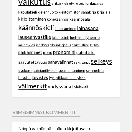
vaikutus
juhlapäivä
erikoiskieli
etymologia
kapulakieli
kielenhuolto
kielitoimiston sanakirja
kirja-ala
kirjoittaminen
käännösala
konekäännös
käännöskieli
lainasana
kääntäminen
lauseenvastike
lyhenne
lokalisointi
luetelma
opas
mainoskieli
merkitys
oikeinkirjoitus
omistusliite
pronomini
paikannimet
puhuttelu
pilkku
selkeys
sanavalinnat
saavutettavuus
seksisanat
suomentaminen
symmetria
sivulause
substantiivitauti
tiivistys
taivutus
tyyli
viittaaminen
virhe
välimerkit
yhdyssanat
yleiskieli
VIIMEISIMMÄT KOMMENTIT
Niinpä vai niimpä – oikea kirjoitusasu -