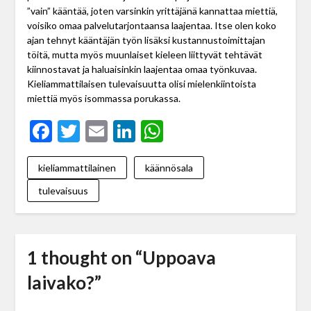
”vain” kääntää, joten varsinkin yrittäjänä kannattaa miettiä,
voisiko omaa palvelutarjontaansa laajentaa. Itse olen koko
ajan tehnyt kääntäjän työn lisäksi kustannustoimittajan
töitä, mutta myös muunlaiset kieleen liittyvät tehtävät
kiinnostavat ja haluaisinkin laajentaa omaa työnkuvaa.
Kieliammattilaisen tulevaisuutta olisi mielenkiintoista
miettiä myös isommassa porukassa.
Facebook
Twitter
Email
LinkedIn
WhatsApp
kieliammattilainen
käännösala
tulevaisuus
1 thought on “
Uppoava
laivako?
”