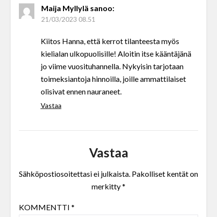
Maija Myllylä
sanoo:
21/03/2023 08.51
Kiitos Hanna, että kerrot tilanteesta myös
kielialan ulkopuolisille! Aloitin itse kääntäjänä
jo viime vuosituhannella. Nykyisin tarjotaan
toimeksiantoja hinnoilla, joille ammattilaiset
olisivat ennen nauraneet.
Vastaa
Vastaa
Sähköpostiosoitettasi ei julkaista.
Pakolliset kentät on
merkitty
*
KOMMENTTI
*