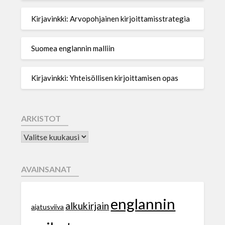
Kirjavinkki: Arvopohjainen kirjoittamisstrategia
Suomea englannin malliin
Kirjavinkki: Yhteisöllisen kirjoittamisen opas
ARKISTOT
AVAINSANAT
englannin
alkukirjain
ajatusviiva