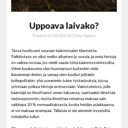
Uppoava laivako?
Posted on
20/03/2023
by
Hanna
Tässä huolissani seuraan käännösalan tilannetta.
Palkkiotaso on ollut melko alhainen jo vuosia, ja omia hintoja
on vaikea nostaa, jos mielii saada töitä käännöstoimistoilta.
Viime kuukausina olen huomannut kuitenkin vielä
ikävämmän ilmiön, ja samaa olen kuullut joiltakin
kollegoiltakin: yhä useammin tulee työtarjouksia, joissa
yritetään polkea hintoja entisestään. Vakiotoimisto, jolle
kääntäjä on ilmoittanut oman taksansa, saattaakin lähettää
tarjouspyynnön, mutta ilmoittaa voivansa maksaa vain
vaikkapa 30 % normaalitaksasta, koska heidän asiakkaansa
ei voi maksaa enempää. Tällaisia ei ole aiemmin kyseisiltä
toimijoilta tullut.