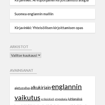
Suomea englannin malliin
Kirjavinkki: Yhteisöllisen kirjoittamisen opas
ARKISTOT
AVAINSANAT
englannin
alkukirjain
ajatusviiva
vaikutus
juhlapäivä
erikoiskieli
etymologia