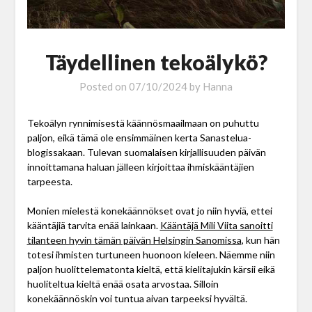
Täydellinen tekoälykö?
Posted on
07/10/2024
by
Hanna
Tekoälyn rynnimisestä käännösmaailmaan on puhuttu
paljon, eikä tämä ole ensimmäinen kerta Sanastelua-
blogissakaan. Tulevan suomalaisen kirjallisuuden päivän
innoittamana haluan jälleen kirjoittaa ihmiskääntäjien
tarpeesta.
Monien mielestä konekäännökset ovat jo niin hyviä, ettei
kääntäjiä tarvita enää lainkaan.
Kääntäjä Mili Viita sanoitti
tilanteen hyvin tämän päivän Helsingin Sanomissa
, kun hän
totesi ihmisten turtuneen huonoon kieleen. Näemme niin
paljon huolittelematonta kieltä, että kielitajukin kärsii eikä
huoliteltua kieltä enää osata arvostaa. Silloin
konekäännöskin voi tuntua aivan tarpeeksi hyvältä.