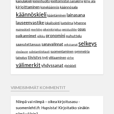
kapulakieli
kielenhuolto
kielitoimiston sanakirja
kirja-ala
kirjoittaminen
käännösala
konekäännös
käännöskieli
lainasana
kääntäminen
lauseenvastike
lyhenne
lokalisointi
luetelma
opas
mainoskieli
merkitys
oikeinkirjoitus
omistusliite
pronomini
paikannimet
puhuttelu
pilkku
selkeys
sanavalinnat
saavutettavuus
seksisanat
suomentaminen
symmetria
sivulause
substantiivitauti
tiivistys
taivutus
tyyli
viittaaminen
virhe
välimerkit
yhdyssanat
yleiskieli
VIIMEISIMMÄT KOMMENTIT
Niinpä vai niimpä – oikea kirjoitusasu -
suomenlehti.fi
:
Hupsista! Kirjoitatko sinäkin
nämä väärin?