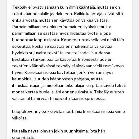
Tekoäly ei pysty samaan kuin ihmiskääntäjä, mutta se on
tullut käännösalalle jäädäkseen. Kaikki kääntäjät eivät sitä
ehkä arvosta, mutta sen käyttöä on vaikea välttää.
Parhaimmillaan se onkin erinomainen työkalu, mutta
pahimmillaan se saattaa myös hidastaa työtä ja jopa
huonontaa lopputulosta. Koneen tuotokselle voi nimittäin
sokeutua, koska se saattaa ensinäkemältä vaikuttaa
hyvinkin sujuvalta tekstiltä, muttei todellisuudessa
kestäkään tarkempaa tarkastelua. Erityisesti luovien
tekstien käännöksissä tekoäly ei ainakaan vielä toimi kovin
hyvin. Konekäännöksiä käytetään jonkin verran myös
kaunokirjallisuuden käännösten pohjana, mutta
ihmiskääntäjän ja mielellään oikolukijankin pitää käydä teksti
monta kertaa huolella läpi ennen julkaisua. Tekoäly ei siten
välttämättä hirveästi nopeuta käännösprosessia.
Loppukevennykseksi vielä muutamia konekäännöksiä viime
viikoilta.
Naisella näytti olevan jokin suunnitelma, jota hän
suunnitteli.