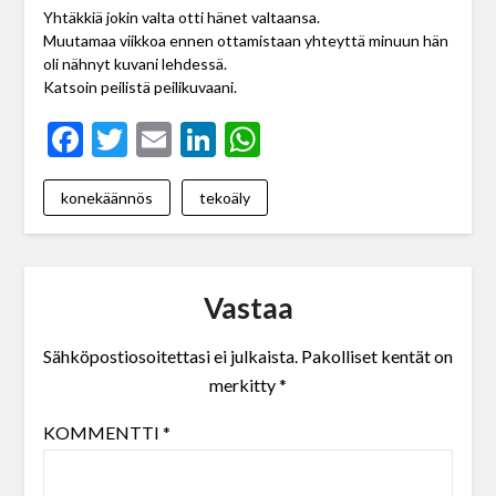
Yhtäkkiä jokin valta otti hänet valtaansa.
Muutamaa viikkoa ennen ottamistaan yhteyttä minuun hän
oli nähnyt kuvani lehdessä.
Katsoin peilistä peilikuvaani.
Facebook
Twitter
Email
LinkedIn
WhatsApp
konekäännös
tekoäly
Vastaa
Sähköpostiosoitettasi ei julkaista.
Pakolliset kentät on
merkitty
*
KOMMENTTI
*