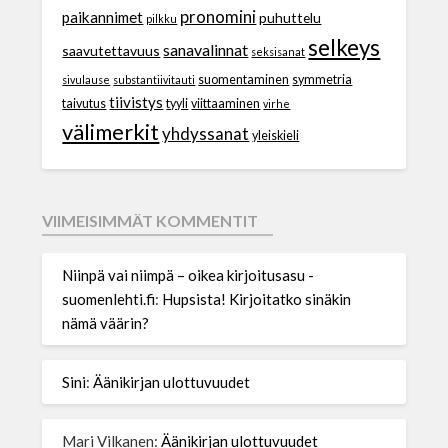
pronomini
paikannimet
puhuttelu
pilkku
selkeys
sanavalinnat
saavutettavuus
seksisanat
suomentaminen
symmetria
sivulause
substantiivitauti
tiivistys
taivutus
tyyli
viittaaminen
virhe
välimerkit
yhdyssanat
yleiskieli
VIIMEISIMMÄT KOMMENTIT
Niinpä vai niimpä – oikea kirjoitusasu -
suomenlehti.fi
:
Hupsista! Kirjoitatko sinäkin
nämä väärin?
Sini
:
Äänikirjan ulottuvuudet
Mari Vilkanen
:
Äänikirjan ulottuvuudet