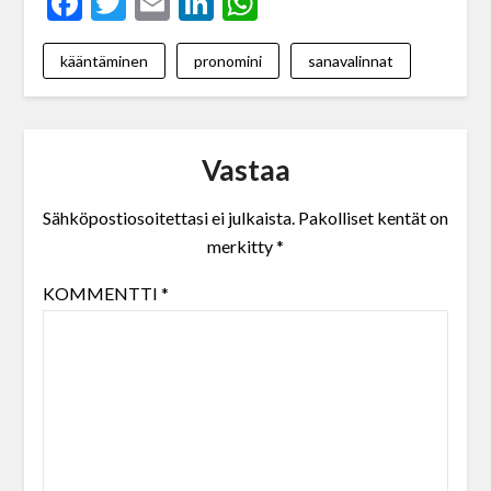
Facebook
Twitter
Email
LinkedIn
WhatsApp
kääntäminen
pronomini
sanavalinnat
Vastaa
Sähköpostiosoitettasi ei julkaista.
Pakolliset kentät on
merkitty
*
KOMMENTTI
*