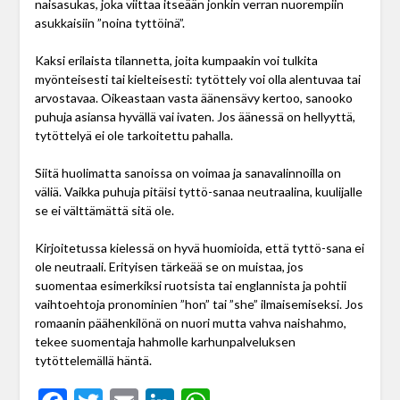
naisasukas, joka viittaa itseään jonkin verran nuorempiin
asukkaisiin ”noina tyttöinä”.
Kaksi erilaista tilannetta, joita kumpaakin voi tulkita
myönteisesti tai kielteisesti: tytöttely voi olla alentuvaa tai
arvostavaa. Oikeastaan vasta äänensävy kertoo, sanooko
puhuja asiansa hyvällä vai ivaten. Jos äänessä on hellyyttä,
tytöttelyä ei ole tarkoitettu pahalla.
Siitä huolimatta sanoissa on voimaa ja sanavalinnoilla on
väliä. Vaikka puhuja pitäisi tyttö-sanaa neutraalina, kuulijalle
se ei välttämättä sitä ole.
Kirjoitetussa kielessä on hyvä huomioida, että tyttö-sana ei
ole neutraali. Erityisen tärkeää se on muistaa, jos
suomentaa esimerkiksi ruotsista tai englannista ja pohtii
vaihtoehtoja pronominien ”hon” tai ”she” ilmaisemiseksi. Jos
romaanin päähenkilönä on nuori mutta vahva naishahmo,
tekee suomentaja hahmolle karhunpalveluksen
tytöttelemällä häntä.