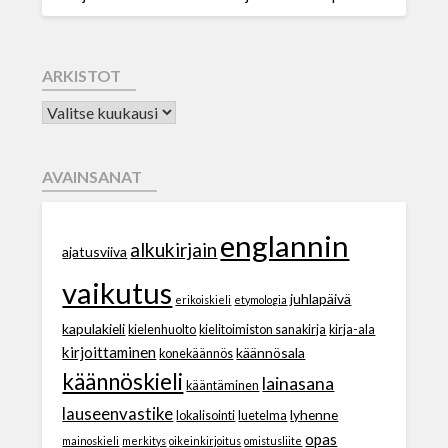
ARKISTOT
AVAINSANAT
englannin
alkukirjain
ajatusviiva
vaikutus
juhlapäivä
erikoiskieli
etymologia
kapulakieli
kielenhuolto
kielitoimiston sanakirja
kirja-ala
kirjoittaminen
käännösala
konekäännös
käännöskieli
lainasana
kääntäminen
lauseenvastike
lyhenne
lokalisointi
luetelma
opas
mainoskieli
merkitys
oikeinkirjoitus
omistusliite