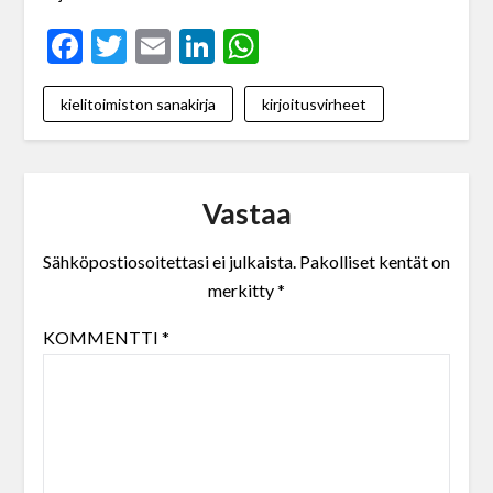
Facebook
Twitter
Email
LinkedIn
WhatsApp
kielitoimiston sanakirja
kirjoitusvirheet
Vastaa
Sähköpostiosoitettasi ei julkaista.
Pakolliset kentät on
merkitty
*
KOMMENTTI
*