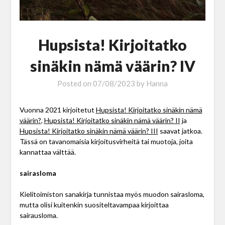
Hupsista! Kirjoitatko
sinäkin nämä väärin? IV
Posted on
07/08/2023
by
Hanna
Vuonna 2021 kirjoitetut
Hupsista! Kirjoitatko sinäkin nämä
väärin?
,
Hupsista! Kirjoitatko sinäkin nämä väärin? II
ja
Hupsista! Kirjoitatko sinäkin nämä väärin? III
saavat jatkoa.
Tässä on tavanomaisia kirjoitusvirheitä tai muotoja, joita
kannattaa välttää.
sairasloma
Kielitoimiston sanakirja tunnistaa myös muodon sairasloma,
mutta olisi kuitenkin suositeltavampaa kirjoittaa
sairausloma.