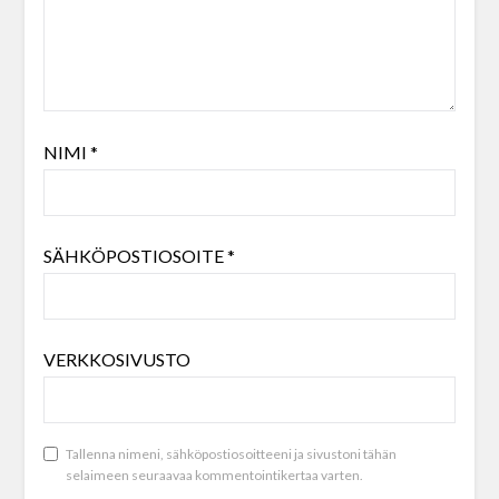
NIMI
*
SÄHKÖPOSTIOSOITE
*
VERKKOSIVUSTO
Tallenna nimeni, sähköpostiosoitteeni ja sivustoni tähän
selaimeen seuraavaa kommentointikertaa varten.