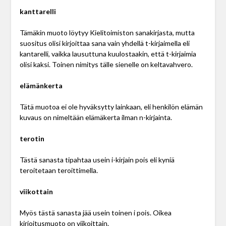
kanttarelli
Tämäkin muoto löytyy Kielitoimiston sanakirjasta, mutta
suositus olisi kirjoittaa sana vain yhdellä t-kirjaimella eli
kantarelli, vaikka lausuttuna kuulostaakin, että t-kirjaimia
olisi kaksi. Toinen nimitys tälle sienelle on keltavahvero.
elämänkerta
Tätä muotoa ei ole hyväksytty lainkaan, eli henkilön elämän
kuvaus on nimeltään elämäkerta ilman n-kirjainta.
terotin
Tästä sanasta tipahtaa usein i-kirjain pois eli kyniä
teroitetaan teroittimella.
viikottain
Myös tästä sanasta jää usein toinen i pois. Oikea
kirjoitusmuoto on viikoittain.