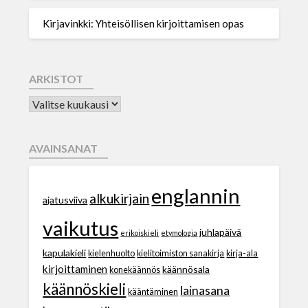
Kirjavinkki: Yhteisöllisen kirjoittamisen opas
ARKISTOT
AVAINSANAT
englannin
alkukirjain
ajatusviiva
vaikutus
juhlapäivä
erikoiskieli
etymologia
kapulakieli
kielenhuolto
kielitoimiston sanakirja
kirja-ala
kirjoittaminen
käännösala
konekäännös
käännöskieli
lainasana
kääntäminen