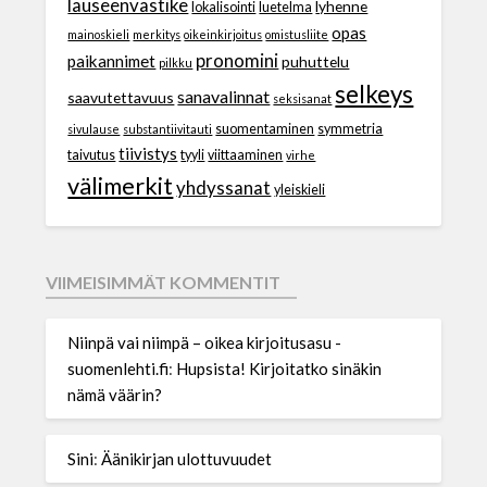
lauseenvastike
lyhenne
lokalisointi
luetelma
opas
mainoskieli
merkitys
oikeinkirjoitus
omistusliite
pronomini
paikannimet
puhuttelu
pilkku
selkeys
sanavalinnat
saavutettavuus
seksisanat
suomentaminen
symmetria
sivulause
substantiivitauti
tiivistys
taivutus
tyyli
viittaaminen
virhe
välimerkit
yhdyssanat
yleiskieli
VIIMEISIMMÄT KOMMENTIT
Niinpä vai niimpä – oikea kirjoitusasu -
suomenlehti.fi
:
Hupsista! Kirjoitatko sinäkin
nämä väärin?
Sini
:
Äänikirjan ulottuvuudet